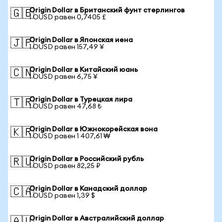
Origin Dollar в Британский фунт стерлингов
🇬🇧
1 OUSD равен 0,7405 £
Origin Dollar в Японская иена
🇯🇵
1 OUSD равен 157,49 ¥
Origin Dollar в Китайский юань
🇨🇳
1 OUSD равен 6,75 ¥
Origin Dollar в Турецкая лира
🇹🇷
1 OUSD равен 47,68 ₺
Origin Dollar в Южнокорейская вона
🇰🇷
1 OUSD равен 1 407,61 ₩
Origin Dollar в Российский рубль
🇷🇺
1 OUSD равен 82,25 ₽
Origin Dollar в Канадский доллар
🇨🇦
1 OUSD равен 1,39 $
Origin Dollar в Австралийский доллар