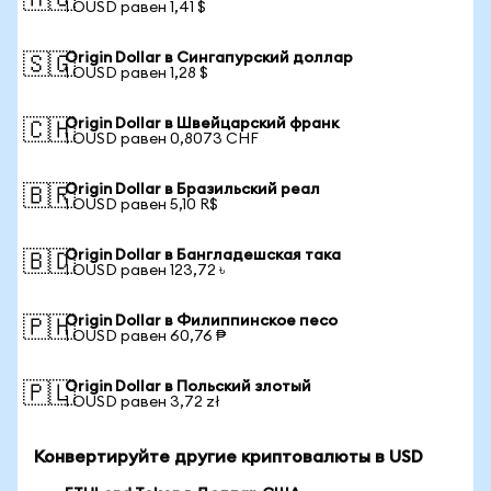
🇦🇺
1 OUSD равен 1,41 $
Origin Dollar в Сингапурский доллар
🇸🇬
1 OUSD равен 1,28 $
Origin Dollar в Швейцарский франк
🇨🇭
1 OUSD равен 0,8073 CHF
Origin Dollar в Бразильский реал
🇧🇷
1 OUSD равен 5,10 R$
Origin Dollar в Бангладешская така
🇧🇩
1 OUSD равен 123,72 ৳
Origin Dollar в Филиппинское песо
🇵🇭
1 OUSD равен 60,76 ₱
Origin Dollar в Польский злотый
🇵🇱
1 OUSD равен 3,72 zł
Конвертируйте другие криптовалюты в USD