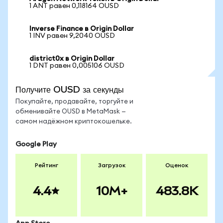
1 ANT равен 0,118164 OUSD
Inverse Finance в Origin Dollar
1 INV равен 9,2040 OUSD
district0x в Origin Dollar
1 DNT равен 0,005106 OUSD
Получите OUSD за секунды
Покупайте, продавайте, торгуйте и
обменивайте OUSD в MetaMask —
самом надёжном криптокошельке.
Google Play
Рейтинг
Загрузок
Оценок
4.4
10M+
483.8K