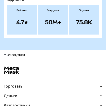
App Store
Рейтинг
Загрузок
Оценок
4.7
50M+
75.8K
OUSD/SUKU
Нижний колонтитул сайта MetaMask
Торговать
Торговля
Деньги
Swaps
Покупайте
Разработчики