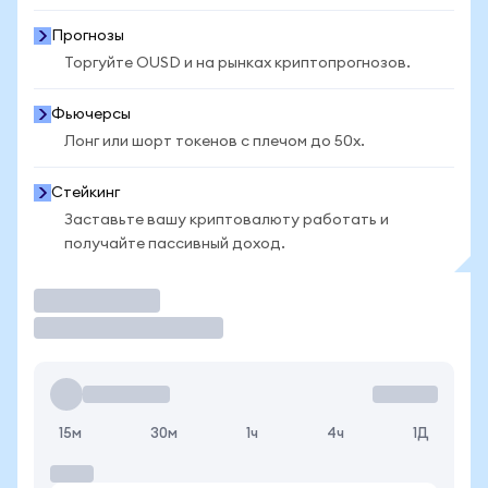
Прогнозы
Торгуйте OUSD и на рынках криптопрогнозов.
Фьючерсы
Лонг или шорт токенов с плечом до 50x.
Стейкинг
Заставьте вашу криптовалюту работать и
получайте пассивный доход.
Торговать
15м
30м
1ч
4ч
1Д