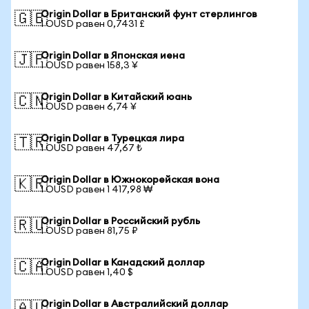
Origin Dollar в Британский фунт стерлингов
🇬🇧
1 OUSD равен 0,7431 £
Origin Dollar в Японская иена
🇯🇵
1 OUSD равен 158,3 ¥
Origin Dollar в Китайский юань
🇨🇳
1 OUSD равен 6,74 ¥
Origin Dollar в Турецкая лира
🇹🇷
1 OUSD равен 47,67 ₺
Origin Dollar в Южнокорейская вона
🇰🇷
1 OUSD равен 1 417,98 ₩
Origin Dollar в Российский рубль
🇷🇺
1 OUSD равен 81,75 ₽
Origin Dollar в Канадский доллар
🇨🇦
1 OUSD равен 1,40 $
Origin Dollar в Австралийский доллар