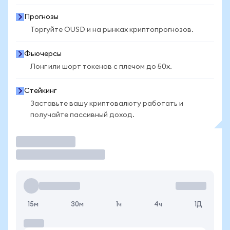
Прогнозы
Торгуйте OUSD и на рынках криптопрогнозов.
Фьючерсы
Лонг или шорт токенов с плечом до 50x.
Стейкинг
Заставьте вашу криптовалюту работать и
получайте пассивный доход.
Торговать
15м
30м
1ч
4ч
1Д