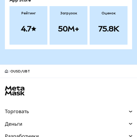
App Store
Рейтинг
Загрузок
Оценок
4.7
50M+
75.8K
OUSD/UBT
Нижний колонтитул сайта MetaMask
Торговать
Торговля
Деньги
Swaps
Покупайте
Разработчики