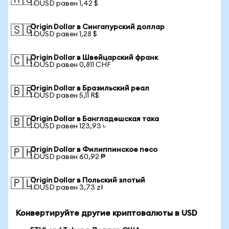
🇦🇺
1 OUSD равен 1,42 $
Origin Dollar в Сингапурский доллар
🇸🇬
1 OUSD равен 1,28 $
Origin Dollar в Швейцарский франк
🇨🇭
1 OUSD равен 0,811 CHF
Origin Dollar в Бразильский реал
🇧🇷
1 OUSD равен 5,11 R$
Origin Dollar в Бангладешская така
🇧🇩
1 OUSD равен 123,93 ৳
Origin Dollar в Филиппинское песо
🇵🇭
1 OUSD равен 60,92 ₱
Origin Dollar в Польский злотый
🇵🇱
1 OUSD равен 3,73 zł
Конвертируйте другие криптовалюты в USD