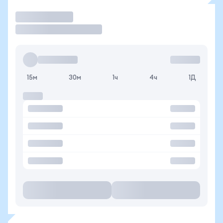
Торговать
15м
30м
1ч
4ч
1Д