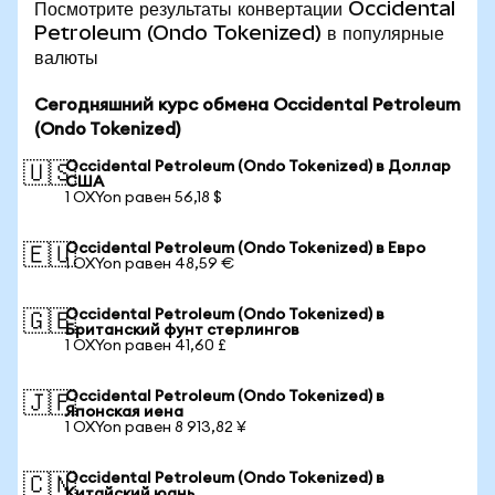
Посмотрите результаты конвертации Occidental
Petroleum (Ondo Tokenized) в популярные
валюты
Сегодняшний курс обмена Occidental Petroleum
(Ondo Tokenized)
Occidental Petroleum (Ondo Tokenized) в Доллар
🇺🇸
США
1 OXYon равен 56,18 $
Occidental Petroleum (Ondo Tokenized) в Евро
🇪🇺
1 OXYon равен 48,59 €
Occidental Petroleum (Ondo Tokenized) в
🇬🇧
Британский фунт стерлингов
1 OXYon равен 41,60 £
Occidental Petroleum (Ondo Tokenized) в
🇯🇵
Японская иена
1 OXYon равен 8 913,82 ¥
Occidental Petroleum (Ondo Tokenized) в
🇨🇳
Китайский юань