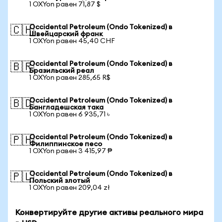
1 OXYon равен 71,87 $
Occidental Petroleum (Ondo Tokenized) в
🇨🇭
Швейцарский франк
1 OXYon равен 45,40 CHF
Occidental Petroleum (Ondo Tokenized) в
🇧🇷
Бразильский реал
1 OXYon равен 285,65 R$
Occidental Petroleum (Ondo Tokenized) в
🇧🇩
Бангладешская така
1 OXYon равен 6 935,71 ৳
Occidental Petroleum (Ondo Tokenized) в
🇵🇭
Филиппинское песо
1 OXYon равен 3 415,97 ₱
Occidental Petroleum (Ondo Tokenized) в
🇵🇱
Польский злотый
1 OXYon равен 209,04 zł
Конвертируйте другие активы реального мира