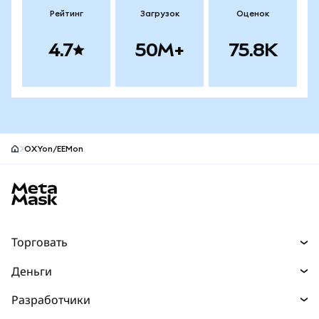
Рейтинг
Загрузок
Оценок
4.7
50M+
75.8K
OXYon/EEMon
Нижний колонтитул сайта MetaMask
Торговать
Торговля
Деньги
Swaps
Покупайте
Разработчики
Прогнозы
НОВИНКА
Карта
Документация для разработчиков