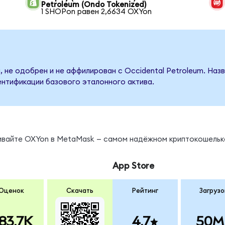
Petroleum (Ondo Tokenized)
1 SHOPon равен 2,6634 OXYon
, не одобрен и не аффилирован с Occidental Petroleum. Наз
ентификации базового эталонного актива.
нивайте OXYon в MetaMask — самом надёжном криптокошельк
App Store
Оценок
Скачать
Рейтинг
Загрузо
83.7K
4.7
50M