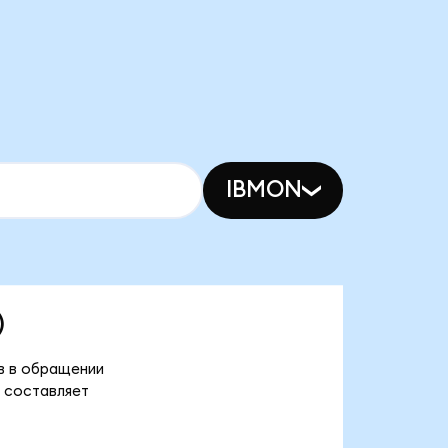
IBMON
)
ов в обращении
) составляет