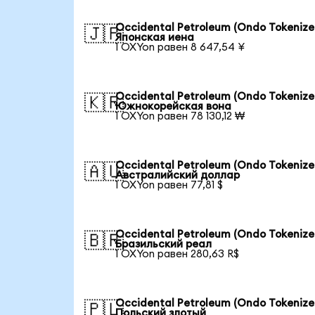
Occidental Petroleum (Ondo Tokenize
🇯🇵
Японская иена
1 OXYon равен 8 647,54 ¥
Occidental Petroleum (Ondo Tokenize
🇰🇷
Южнокорейская вона
1 OXYon равен 78 130,12 ₩
Occidental Petroleum (Ondo Tokenize
🇦🇺
Австралийский доллар
1 OXYon равен 77,81 $
Occidental Petroleum (Ondo Tokenize
🇧🇷
Бразильский реал
1 OXYon равен 280,63 R$
Occidental Petroleum (Ondo Tokenize
🇵🇱
Польский злотый