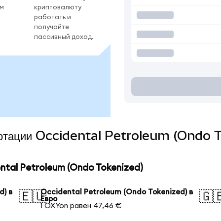
ом
криптовалюту
работать и
получайте
пассивный доход.
вертации Occidental Petroleum (Ondo T
tal Petroleum (Ondo Tokenized)
d) в
Occidental Petroleum (Ondo Tokenized) в
🇪🇺
🇬
Евро
1 OXYon равен 47,46 €