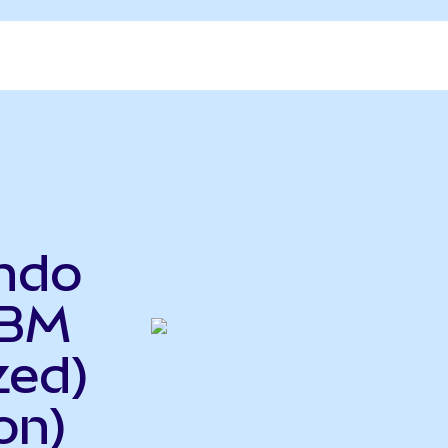
ndo
IBM
zed)
on)