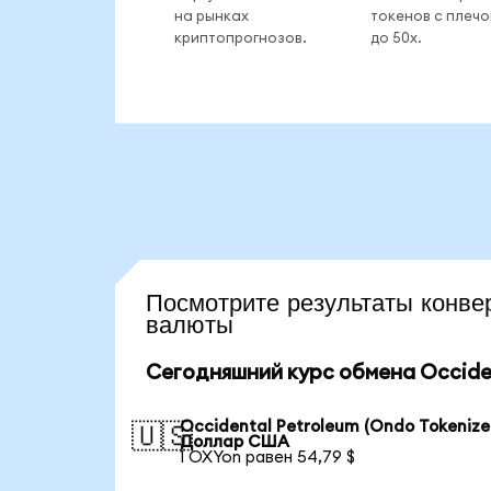
на рынках
токенов с плеч
криптопрогнозов.
до 50x.
Посмотрите результаты кон
валюты
Сегодняшний курс обмена Occiden
Occidental Petroleum (Ondo Tokenize
🇺🇸
Доллар США
1 OXYon равен 54,79 $