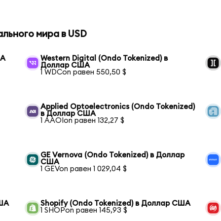
ального мира в USD
ША
Western Digital (Ondo Tokenized) в
Доллар США
1 WDCon равен 550,50 $
Applied Optoelectronics (Ondo Tokenized)
в Доллар США
1 AAOIon равен 132,27 $
GE Vernova (Ondo Tokenized) в Доллар
США
1 GEVon равен 1 029,04 $
США
Shopify (Ondo Tokenized) в Доллар США
1 SHOPon равен 145,93 $