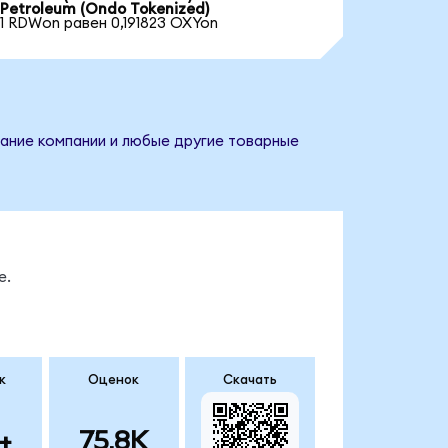
Petroleum (Ondo Tokenized)
1 RDWon равен 0,191823 OXYon
вание компании и любые другие товарные
е.
к
Оценок
Скачать
+
75.8K