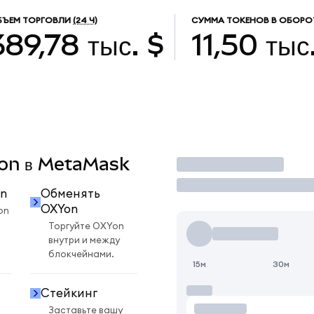
БЪЕМ ТОРГОВЛИ
(24 Ч)
СУММА ТОКЕНОВ В ОБОРО
389,78 тыс. $
11,50 тыс
XYon в MetaMask
Торговать
n
Обменять
OXYon
on
Торгуйте OXYon
внутри и между
блокчейнами.
15м
30м
Стейкинг
Заставьте вашу