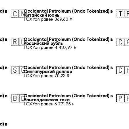
d) в
Occidental Petroleum (Ondo Tokenized) в
🇨🇳
🇹
Китайский юань
1 OXYon равен 369,80 ¥
d) в
Occidental Petroleum (Ondo Tokenized) в
🇷🇺
🇨
Российский рубль
1 OXYon равен 4 437,97 ₽
d) в
Occidental Petroleum (Ondo Tokenized) в
🇸🇬
🇨
Сингапурский доллар
1 OXYon равен 70,23 $
d) в
Occidental Petroleum (Ondo Tokenized) в
🇧🇩
🇵
Бангладешская така
1 OXYon равен 6 771,95 ৳
d) в