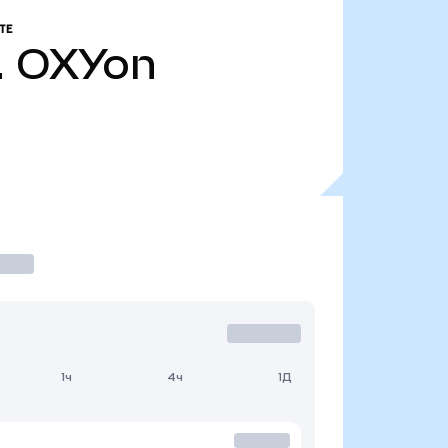
ТЕ
.
OXYon
1ч
4ч
1Д