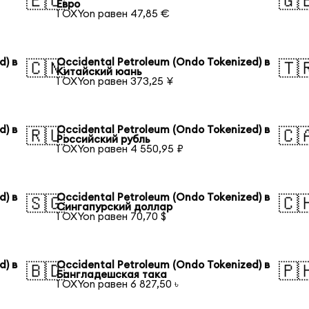
🇪🇺
🇬
Евро
1 OXYon равен 47,85 €
d) в
Occidental Petroleum (Ondo Tokenized) в
🇨🇳
🇹
Китайский юань
1 OXYon равен 373,25 ¥
d) в
Occidental Petroleum (Ondo Tokenized) в
🇷🇺
🇨
Российский рубль
1 OXYon равен 4 550,95 ₽
d) в
Occidental Petroleum (Ondo Tokenized) в
🇸🇬
🇨
Сингапурский доллар
1 OXYon равен 70,70 $
d) в
Occidental Petroleum (Ondo Tokenized) в
🇧🇩
🇵
Бангладешская така
1 OXYon равен 6 827,50 ৳