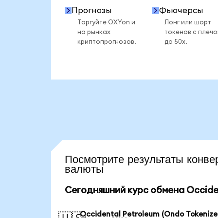
Прогнозы
Фьючерсы
Торгуйте OXYon и
Лонг или шорт
на рынках
токенов с плеч
криптопрогнозов.
до 50x.
Посмотрите результаты кон
валюты
Сегодняшний курс обмена Occiden
Occidental Petroleum (Ondo Tokenize