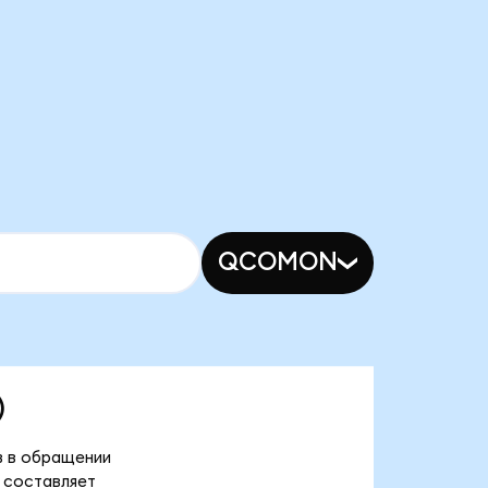
QCOMON
)
в в обращении
) составляет