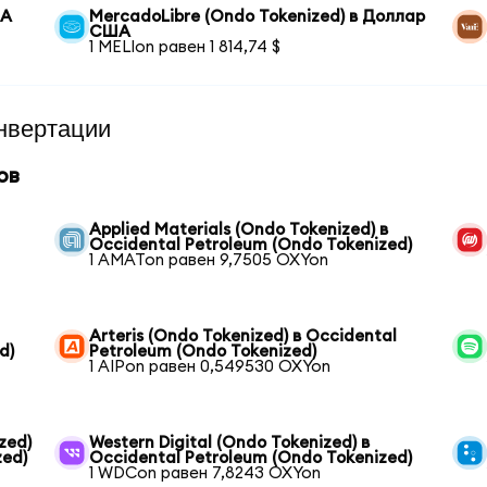
ША
MercadoLibre (Ondo Tokenized) в Доллар
США
1 MELIon равен 1 814,74 $
нвертации
ов
Applied Materials (Ondo Tokenized) в
Occidental Petroleum (Ondo Tokenized)
1 AMATon равен 9,7505 OXYon
Arteris (Ondo Tokenized) в Occidental
d)
Petroleum (Ondo Tokenized)
1 AIPon равен 0,549530 OXYon
zed)
Western Digital (Ondo Tokenized) в
zed)
Occidental Petroleum (Ondo Tokenized)
1 WDCon равен 7,8243 OXYon