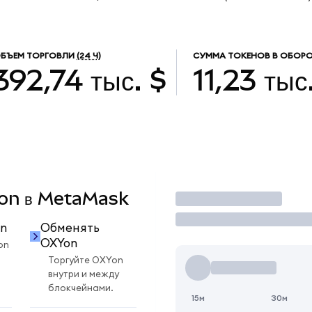
БЪЕМ ТОРГОВЛИ
(24 Ч)
СУММА ТОКЕНОВ В ОБОРО
392,74 тыс. $
11,23 тыс
XYon в MetaMask
Торговать
n
Обменять
OXYon
on
Торгуйте OXYon
внутри и между
блокчейнами.
15м
30м