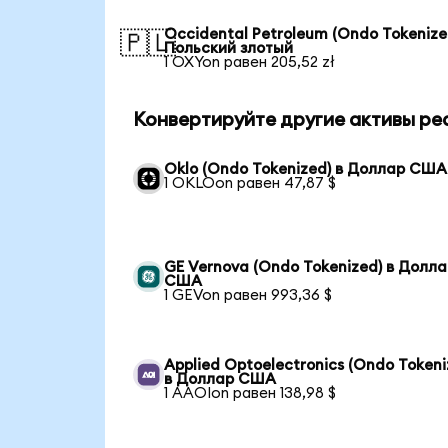
Occidental Petroleum (Ondo Tokenize
🇵🇱
Польский злотый
1 OXYon равен 205,52 zł
Конвертируйте другие активы ре
Oklo (Ondo Tokenized) в Доллар США
1 OKLOon равен 47,87 $
GE Vernova (Ondo Tokenized) в Долл
США
1 GEVon равен 993,36 $
Applied Optoelectronics (Ondo Tokeni
в Доллар США
1 AAOIon равен 138,98 $