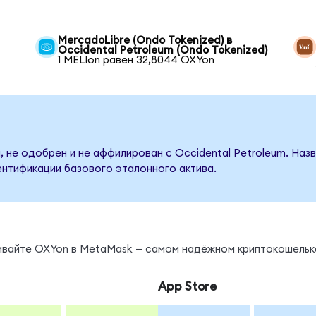
MercadoLibre (Ondo Tokenized) в
Occidental Petroleum (Ondo Tokenized)
1 MELIon равен 32,8044 OXYon
, не одобрен и не аффилирован с Occidental Petroleum. Наз
ентификации базового эталонного актива.
нивайте OXYon в MetaMask — самом надёжном криптокошельк
App Store