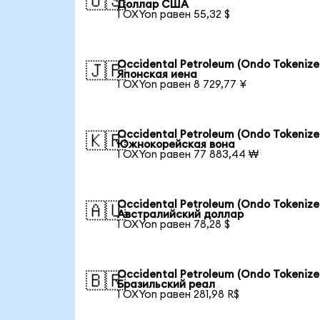
🇺🇸
Доллар США
1 OXYon равен 55,32 $
Occidental Petroleum (Ondo Tokenize
🇯🇵
Японская иена
1 OXYon равен 8 729,77 ¥
Occidental Petroleum (Ondo Tokenize
🇰🇷
Южнокорейская вона
1 OXYon равен 77 883,44 ₩
Occidental Petroleum (Ondo Tokenize
🇦🇺
Австралийский доллар
1 OXYon равен 78,28 $
Occidental Petroleum (Ondo Tokenize
🇧🇷
Бразильский реал
1 OXYon равен 281,98 R$