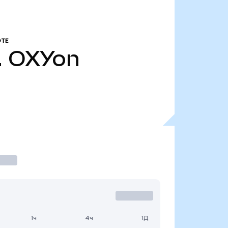
ТЕ
.
OXYon
1ч
4ч
1Д