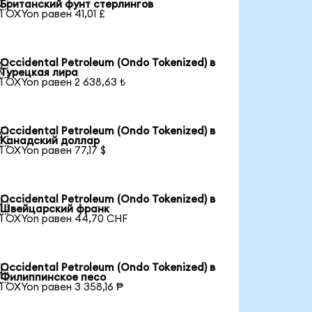

Британский фунт стерлингов
1 OXYon равен 41,01 £
Occidental Petroleum (Ondo Tokenized) в

Турецкая лира
1 OXYon равен 2 638,63 ₺
Occidental Petroleum (Ondo Tokenized) в

Канадский доллар
1 OXYon равен 77,17 $
Occidental Petroleum (Ondo Tokenized) в

Швейцарский франк
1 OXYon равен 44,70 CHF
Occidental Petroleum (Ondo Tokenized) в

Филиппинское песо
1 OXYon равен 3 358,16 ₱