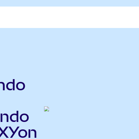
ndo
ndo
OXYon