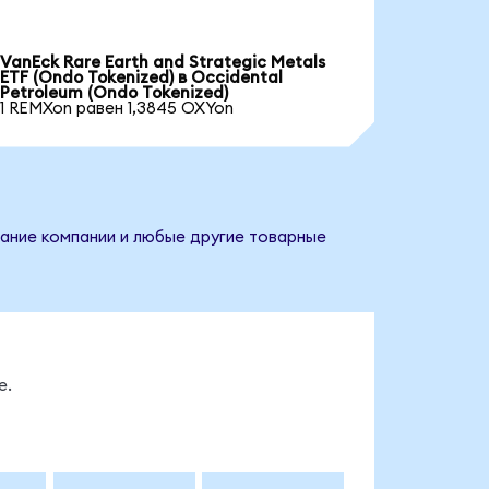
VanEck Rare Earth and Strategic Metals
ETF (Ondo Tokenized) в Occidental
Petroleum (Ondo Tokenized)
1 REMXon равен 1,3845 OXYon
вание компании и любые другие товарные
е.