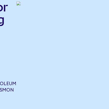
or
g
ROLEUM
 TSMON