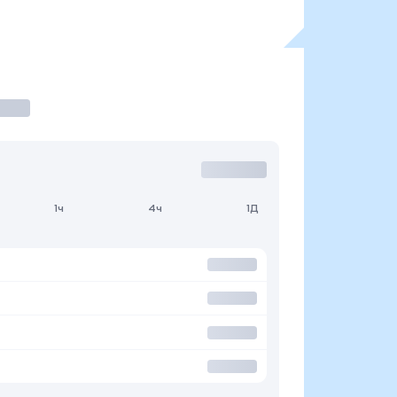
1ч
4ч
1Д