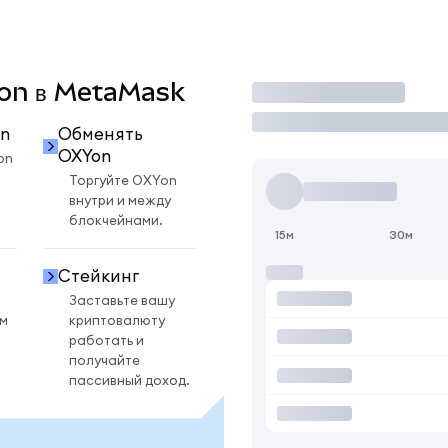
XYon в MetaMask
Торговать
n
Обменять
OXYon
on
Торгуйте OXYon
внутри и между
блокчейнами.
15м
30м
Стейкинг
Заставьте вашу
ом
криптовалюту
работать и
получайте
пассивный доход.