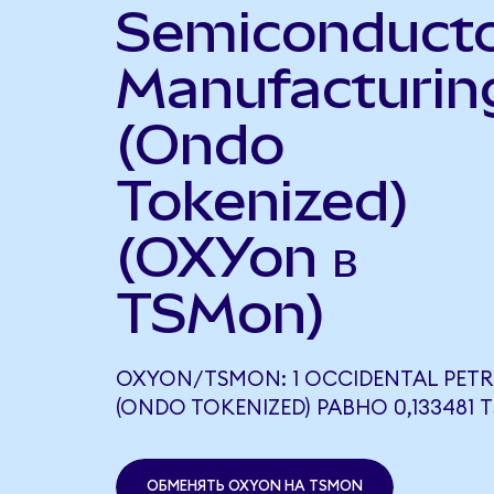
Semiconduct
Manufacturin
(Ondo
Tokenized)
(OXYon в
TSMon)
OXYON/TSMON: 1 OCCIDENTAL PET
(ONDO TOKENIZED) РАВНО 0,133481
ОБМЕНЯТЬ OXYON НА TSMON