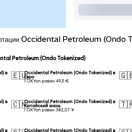
вертации Occidental Petroleum (Ondo T
tal Petroleum (Ondo Tokenized)
d) в
Occidental Petroleum (Ondo Tokenized) в
🇪🇺
🇬
Евро
1 OXYon равен 49,11 €
d) в
Occidental Petroleum (Ondo Tokenized) в
🇨🇳
🇹
Китайский юань
1 OXYon равен 382,07 ¥
d) в
Occidental Petroleum (Ondo Tokenized) в