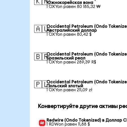
🇰🇷
Южнокорейская вона
1 OXYon равен 80 185,32 ₩
Occidental Petroleum (Ondo Tokenize
🇦🇺
Австралийский доллар
1 OXYon равен 80,42 $
Occidental Petroleum (Ondo Tokenize
🇧🇷
Бразильский реал
1 OXYon равен 289,39 R$
Occidental Petroleum (Ondo Tokenize
🇵🇱
Польский злотый
1 OXYon равен 211,09 zł
Конвертируйте другие активы ре
Redwire (Ondo Tokenized) в Доллар 
1 RDWon равен 11,88 $