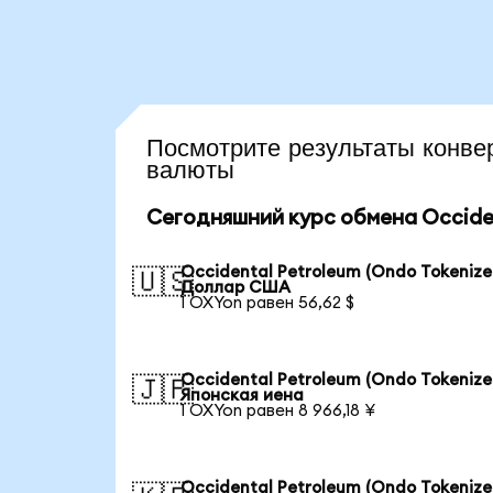
Посмотрите результаты кон
валюты
Сегодняшний курс обмена Occiden
Occidental Petroleum (Ondo Tokenize
🇺🇸
Доллар США
1 OXYon равен 56,62 $
Occidental Petroleum (Ondo Tokenize
🇯🇵
Японская иена
1 OXYon равен 8 966,18 ¥
Occidental Petroleum (Ondo Tokenize