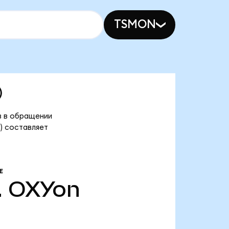
TSMON
)
в в обращении
d) составляет
Е
.
OXYon