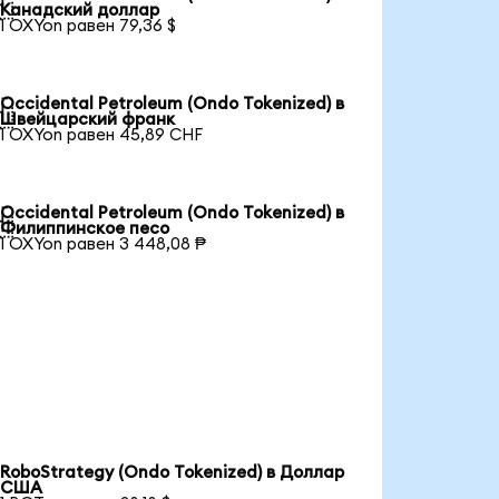

Канадский доллар
1 OXYon равен 79,36 $
Occidental Petroleum (Ondo Tokenized) в

Швейцарский франк
1 OXYon равен 45,89 CHF
Occidental Petroleum (Ondo Tokenized) в

Филиппинское песо
1 OXYon равен 3 448,08 ₱
RoboStrategy (Ondo Tokenized) в Доллар
США