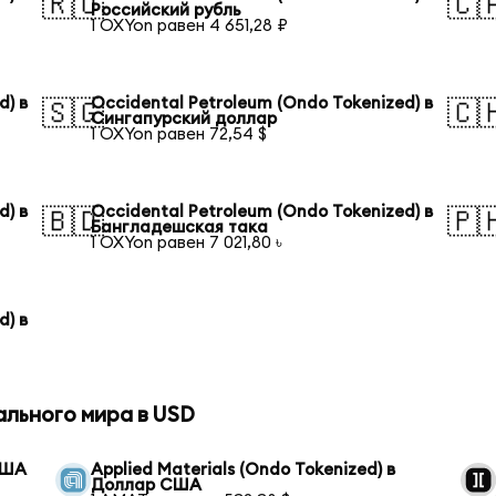
🇷🇺
🇨
Российский рубль
1 OXYon равен 4 651,28 ₽
d) в
Occidental Petroleum (Ondo Tokenized) в
🇸🇬
🇨
Сингапурский доллар
1 OXYon равен 72,54 $
d) в
Occidental Petroleum (Ondo Tokenized) в
🇧🇩
🇵
Бангладешская така
1 OXYon равен 7 021,80 ৳
d) в
ального мира в USD
США
Applied Materials (Ondo Tokenized) в
Доллар США