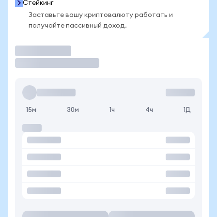
Стейкинг
Заставьте вашу криптовалюту работать и
получайте пассивный доход.
Торговать
15м
30м
1ч
4ч
1Д