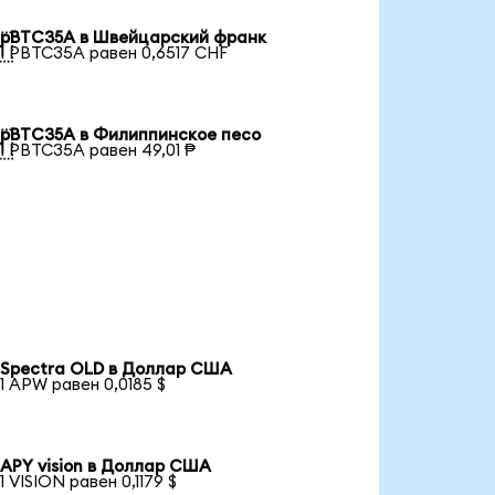
pBTC35A в Швейцарский франк

1 PBTC35A равен 0,6517 CHF
pBTC35A в Филиппинское песо

1 PBTC35A равен 49,01 ₱
Spectra OLD в Доллар США
1 APW равен 0,0185 $
APY vision в Доллар США
1 VISION равен 0,1179 $