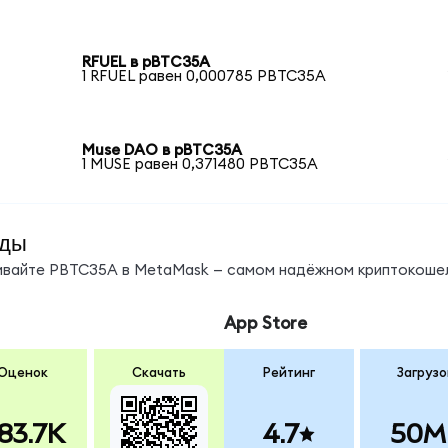
RFUEL в pBTC35A
1 RFUEL равен 0,000785 PBTC35A
Muse DAO в pBTC35A
1 MUSE равен 0,371480 PBTC35A
нды
нивайте PBTC35A в MetaMask — самом надёжном криптокошел
App Store
Оценок
Скачать
Рейтинг
Загрузо
83.7K
4.7
50M