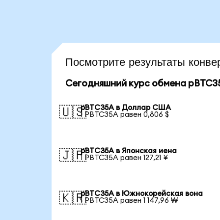
Посмотрите результаты конв
Сегодняшний курс обмена pBTC3
pBTC35A в Доллар США
🇺🇸
1 PBTC35A равен 0,806 $
pBTC35A в Японская иена
🇯🇵
1 PBTC35A равен 127,21 ¥
pBTC35A в Южнокорейская вона
🇰🇷
1 PBTC35A равен 1 147,96 ₩