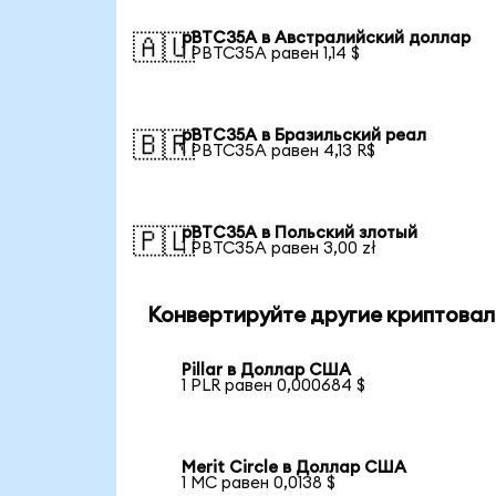
pBTC35A в Австралийский доллар
🇦🇺
1 PBTC35A равен 1,14 $
pBTC35A в Бразильский реал
🇧🇷
1 PBTC35A равен 4,13 R$
pBTC35A в Польский злотый
🇵🇱
1 PBTC35A равен 3,00 zł
Конвертируйте другие криптовал
Pillar в Доллар США
1 PLR равен 0,000684 $
Merit Circle в Доллар США
1 MC равен 0,0138 $