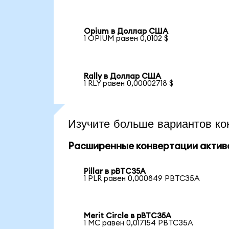
Opium в Доллар США
1 OPIUM равен 0,0102 $
Rally в Доллар США
1 RLY равен 0,00002718 $
Изучите больше вариантов ко
Расширенные конвертации актив
Pillar в pBTC35A
1 PLR равен 0,000849 PBTC35A
Merit Circle в pBTC35A
1 MC равен 0,017154 PBTC35A