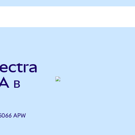
ectra
A в
5066 APW