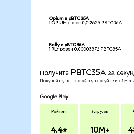
Opium в pBTC35A
1 OPIUM равен 0,012635 PBTC35A
Rally в pBTC35A
1 RLY равен 0,00003372 PBTC35A
Получите PBTC35A за секу
Покупайте, продавайте, торгуйте и обме
Google Play
Рейтинг
Загрузок
4.4
10M+
4