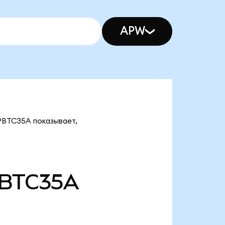
APW
 PBTC35A показывает,
BTC35A