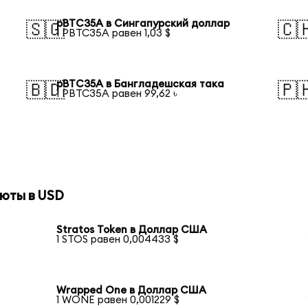
pBTC35A в Сингапурский доллар
🇸🇬
🇨
1 PBTC35A равен 1,03 $
pBTC35A в Бангладешская така
🇧🇩
🇵
1 PBTC35A равен 99,62 ৳
юты в USD
Stratos Token в Доллар США
1 STOS равен 0,004433 $
Wrapped One в Доллар США
1 WONE равен 0,001229 $