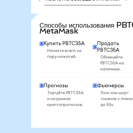
ПОСМОТРЕТЬ БОЛЬШЕ СТАТИСТИКИ
Способы использования PB
MetaMask
Купить PBTC35A
Продать
PBTC35A
Начните всего за
пару нажатий.
Обменяйте
PBTC35A на
наличные.
Прогнозы
Фьючерсы
Торгуйте PBTC35A
Лонг или шорт
и на рынках
токенов с плеч
криптопрогнозов.
до 50x.