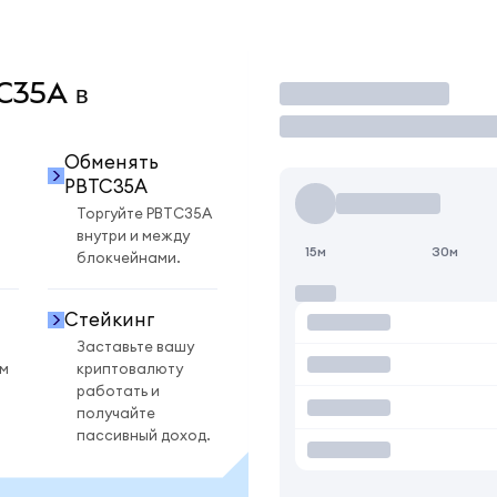
TC35A в
Торговать
Обменять
PBTC35A
Торгуйте PBTC35A
внутри и между
15м
30м
блокчейнами.
Стейкинг
Заставьте вашу
ом
криптовалюту
работать и
получайте
пассивный доход.