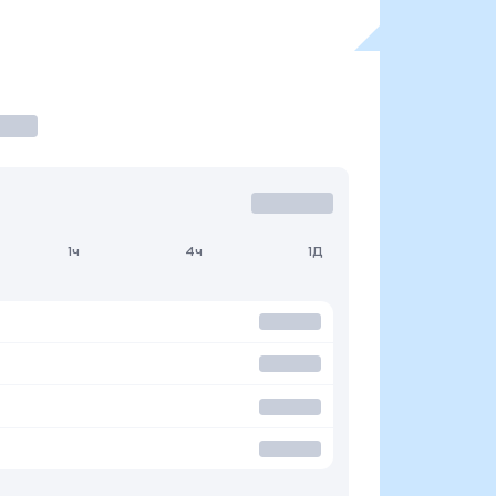
1ч
4ч
1Д