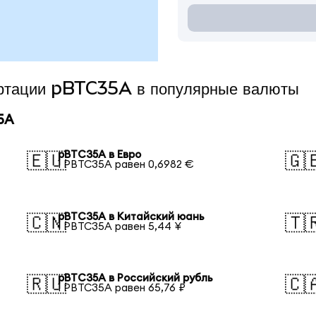
ертации pBTC35A в популярные валюты
5A
pBTC35A в Евро
🇪🇺
🇬
1 PBTC35A равен 0,6982 €
pBTC35A в Китайский юань
🇨🇳
🇹
1 PBTC35A равен 5,44 ¥
pBTC35A в Российский рубль
🇷🇺
🇨
1 PBTC35A равен 65,76 ₽