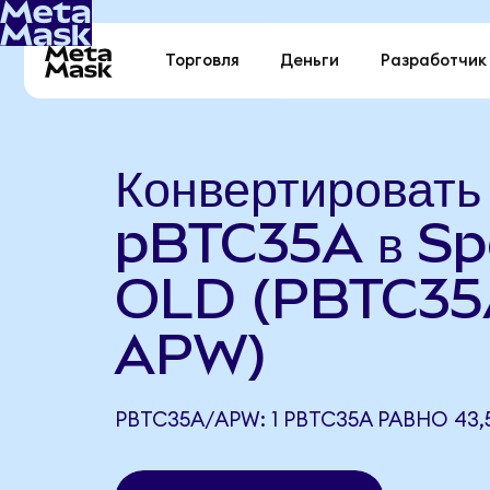
Торговля
Деньги
Разработчик
Конвертировать
pBTC35A в Sp
OLD (PBTC35
APW)
PBTC35A/APW: 1 PBTC35A РАВНО 43,