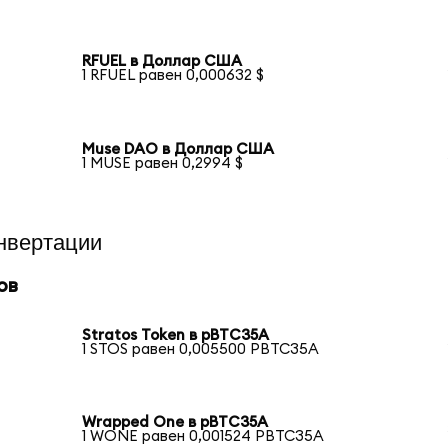
RFUEL в Доллар США
1 RFUEL равен 0,000632 $
Muse DAO в Доллар США
1 MUSE равен 0,2994 $
нвертации
ов
Stratos Token в pBTC35A
1 STOS равен 0,005500 PBTC35A
Wrapped One в pBTC35A
1 WONE равен 0,001524 PBTC35A