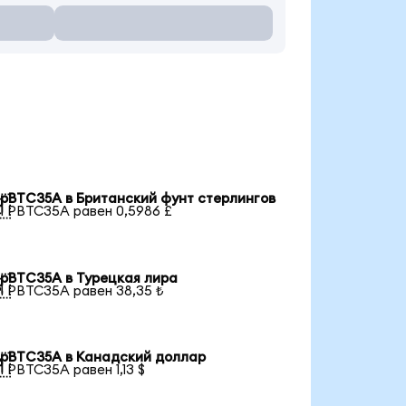
pBTC35A в Британский фунт стерлингов

1 PBTC35A равен 0,5986 £
pBTC35A в Турецкая лира

1 PBTC35A равен 38,35 ₺
pBTC35A в Канадский доллар

1 PBTC35A равен 1,13 $