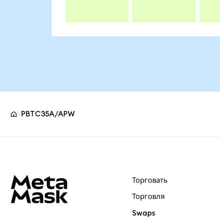
PBTC35A/APW
Нижний колонтитул сайта MetaMask
Торговать
Торговля
Swaps