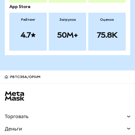
App Store
Рейтинг
Загрузок
Оценок
4.7
50M+
75.8K
PBTC35A/OPIUM
Нижний колонтитул сайта MetaMask
Торговать
Торговля
Деньги
Swaps
Покупайте