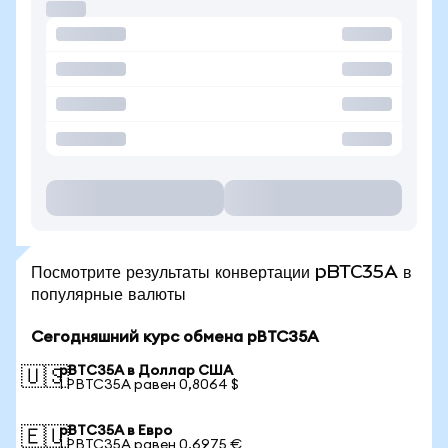
Посмотрите результаты конвертации pBTC35A в
популярные валюты
Сегодняшний курс обмена pBTC35A
pBTC35A в Доллар США
🇺🇸
1 PBTC35A равен 0,8064 $
pBTC35A в Евро
🇪🇺
1 PBTC35A равен 0,6975 €