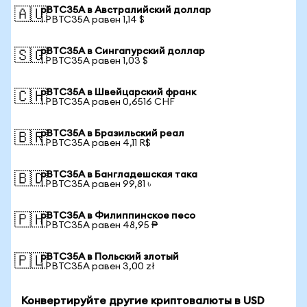
pBTC35A в Австралийский доллар
🇦🇺
1 PBTC35A равен 1,14 $
pBTC35A в Сингапурский доллар
🇸🇬
1 PBTC35A равен 1,03 $
pBTC35A в Швейцарский франк
🇨🇭
1 PBTC35A равен 0,6516 CHF
pBTC35A в Бразильский реал
🇧🇷
1 PBTC35A равен 4,11 R$
pBTC35A в Бангладешская така
🇧🇩
1 PBTC35A равен 99,81 ৳
pBTC35A в Филиппинское песо
🇵🇭
1 PBTC35A равен 48,95 ₱
pBTC35A в Польский злотый
🇵🇱
1 PBTC35A равен 3,00 zł
Конвертируйте другие криптовалюты в USD