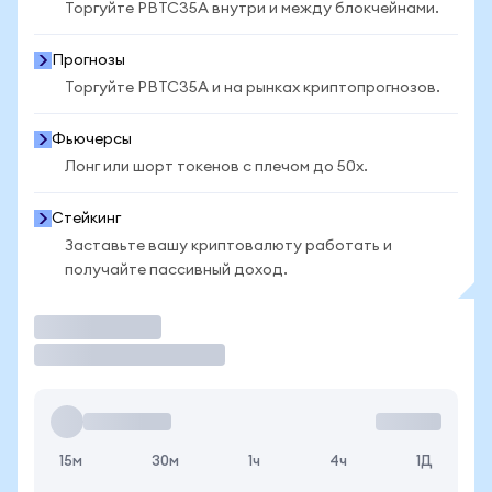
Торгуйте PBTC35A внутри и между блокчейнами.
Прогнозы
Торгуйте PBTC35A и на рынках криптопрогнозов.
Фьючерсы
Лонг или шорт токенов с плечом до 50x.
Стейкинг
Заставьте вашу криптовалюту работать и
получайте пассивный доход.
Торговать
15м
30м
1ч
4ч
1Д