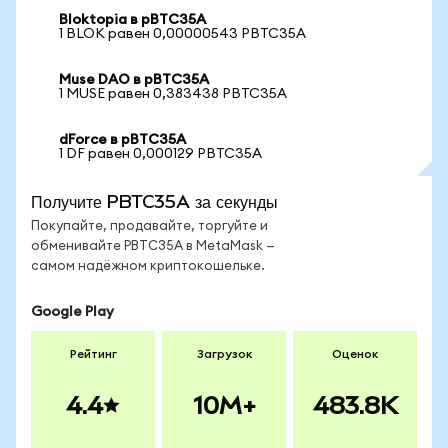
Bloktopia в pBTC35A
1 BLOK равен 0,00000543 PBTC35A
Muse DAO в pBTC35A
1 MUSE равен 0,383438 PBTC35A
dForce в pBTC35A
1 DF равен 0,000129 PBTC35A
Получите PBTC35A за секунды
Покупайте, продавайте, торгуйте и
обменивайте PBTC35A в MetaMask —
самом надёжном криптокошельке.
Google Play
Рейтинг
Загрузок
Оценок
4.4
10M+
483.8K