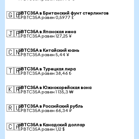
pBTC35A в Британский фунт стерлингов
🇬🇧
1 PBTC35A равен 0,5977 £
pBTC35A в Японская иена
🇯🇵
1 PBTC35A равен 127,25 ¥
pBTC35A в Китайский юань
🇨🇳
1 PBTC35A равен 5,44 ¥
pBTC35A в Турецкая лира
🇹🇷
1 PBTC35A равен 38,46 ₺
pBTC35A в Южнокорейская вона
🇰🇷
1 PBTC35A равен 1 135,3 ₩
pBTC35A в Российский рубль
🇷🇺
1 PBTC35A равен 66,34 ₽
pBTC35A в Канадский доллар
🇨🇦
1 PBTC35A равен 1,12 $