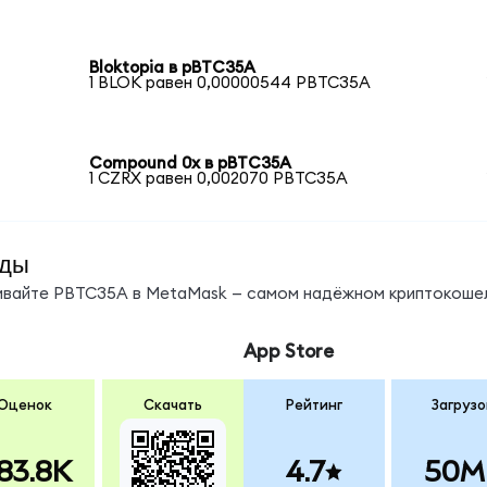
Bloktopia в pBTC35A
1 BLOK равен 0,00000544 PBTC35A
Compound 0x в pBTC35A
1 CZRX равен 0,002070 PBTC35A
нды
нивайте PBTC35A в MetaMask — самом надёжном криптокошел
App Store
Оценок
Скачать
Рейтинг
Загрузо
83.8K
4.7
50M