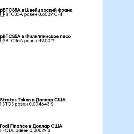
pBTC35A в Швейцарский франк

1 PBTC35A равен 0,6539 CHF
pBTC35A в Филиппинское песо

1 PBTC35A равен 49,00 ₱
Stratos Token в Доллар США
1 STOS равен 0,004643 $
Fodl Finance в Доллар США
1 FODL равен 0,00029 $