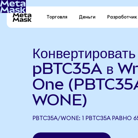
Торговля
Деньги
Разработчик
Конвертировать
pBTC35A в W
One (PBTC35
WONE)
PBTC35A/WONE: 1 PBTC35A РАВНО 6