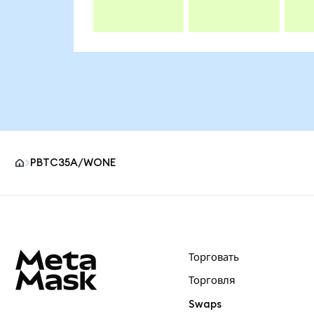
PBTC35A/WONE
Нижний колонтитул сайта MetaMask
Торговать
Торговля
Swaps