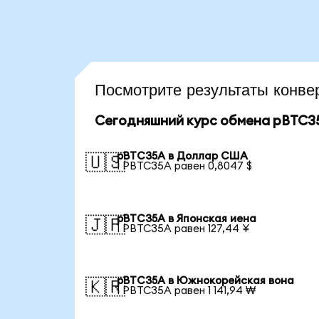
Посмотрите результаты конв
Сегодняшний курс обмена pBTC3
pBTC35A в Доллар США
🇺🇸
1 PBTC35A равен 0,8047 $
pBTC35A в Японская иена
🇯🇵
1 PBTC35A равен 127,44 ¥
pBTC35A в Южнокорейская вона
🇰🇷
1 PBTC35A равен 1 141,94 ₩