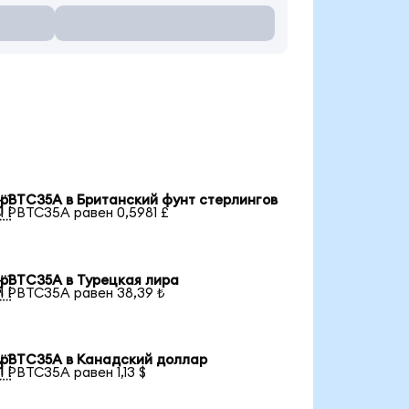
pBTC35A в Британский фунт стерлингов

1 PBTC35A равен 0,5981 £
pBTC35A в Турецкая лира

1 PBTC35A равен 38,39 ₺
pBTC35A в Канадский доллар

1 PBTC35A равен 1,13 $