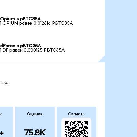
Opium в pBTC35A
1 OPIUM равен 0,012816 PBTC35A
dForce в pBTC35A
1 DF равен 0,000125 PBTC35A
ьке.
к
Оценок
Скачать
+
75.8K