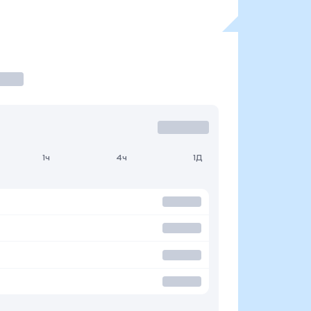
1ч
4ч
1Д