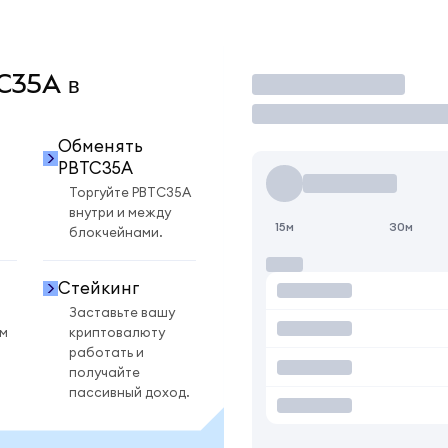
TC35A в
Торговать
Обменять
PBTC35A
Торгуйте PBTC35A
внутри и между
15м
30м
блокчейнами.
Стейкинг
Заставьте вашу
ом
криптовалюту
работать и
получайте
пассивный доход.