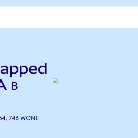
rapped
A в
54,1746 WONE