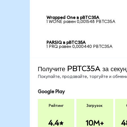
Wrapped One в pBTC35A
1 WONE равен 0,001548 PBTC35A
PARSIQ в pBTC35A
1 PRQ равен 0,000440 PBTC35A
Получите PBTC35A за секу
Покупайте, продавайте, торгуйте и обме
Google Play
Рейтинг
Загрузок
4.4
10M+
4