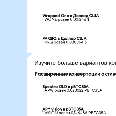
Wrapped One в Доллар США
1 WONE равен 0,001246 $
PARSIQ в Доллар США
1 PRQ равен 0,000354 $
Изучите больше вариантов ко
Расширенные конвертации актив
Spectra OLD в pBTC35A
1 APW равен 0,023022 PBTC35A
APY vision в pBTC35A
1 VISION равен 0,146488 PBTC35A