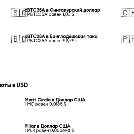
pBTC35A в Сингапурский доллар
🇸🇬
🇨
1 PBTC35A равен 1,03 $
pBTC35A в Бангладешская така
🇧🇩
🇵
1 PBTC35A равен 99,79 ৳
юты в USD
Merit Circle в Доллар США
1 MC равен 0,0138 $
Pillar в Доллар США
1 PLR равен 0,000698 $