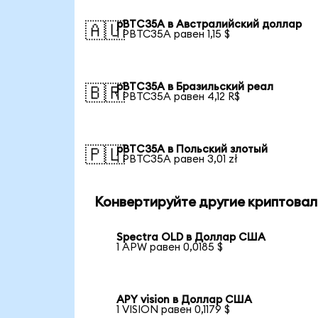
pBTC35A в Австралийский доллар
🇦🇺
1 PBTC35A равен 1,15 $
pBTC35A в Бразильский реал
🇧🇷
1 PBTC35A равен 4,12 R$
pBTC35A в Польский злотый
🇵🇱
1 PBTC35A равен 3,01 zł
Конвертируйте другие криптовал
Spectra OLD в Доллар США
1 APW равен 0,0185 $
APY vision в Доллар США
1 VISION равен 0,1179 $