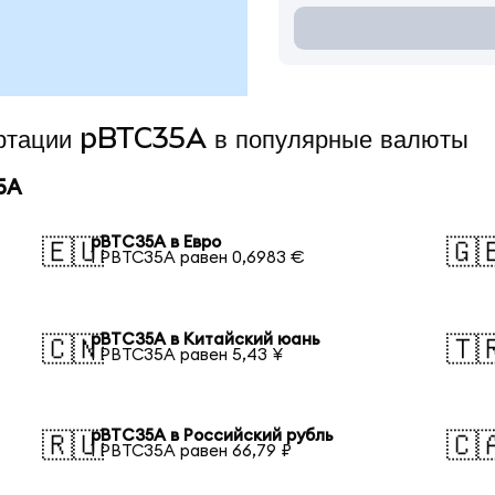
ертации pBTC35A в популярные валюты
5A
pBTC35A в Евро
🇪🇺
🇬
1 PBTC35A равен 0,6983 €
pBTC35A в Китайский юань
🇨🇳
🇹
1 PBTC35A равен 5,43 ¥
pBTC35A в Российский рубль
🇷🇺
🇨
1 PBTC35A равен 66,79 ₽