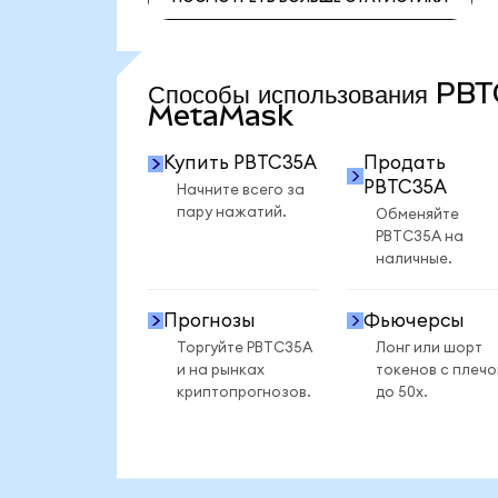
ПОСМОТРЕТЬ БОЛЬШЕ СТАТИСТИКИ
Способы использования PB
MetaMask
Купить PBTC35A
Продать
PBTC35A
Начните всего за
пару нажатий.
Обменяйте
PBTC35A на
наличные.
Прогнозы
Фьючерсы
Торгуйте PBTC35A
Лонг или шорт
и на рынках
токенов с плеч
криптопрогнозов.
до 50x.