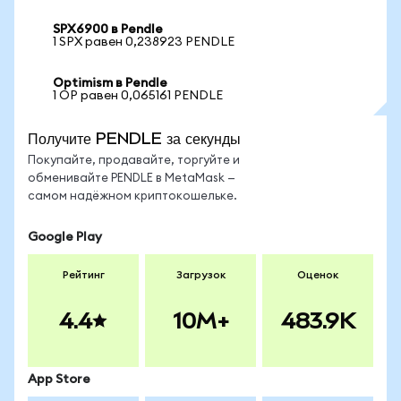
SPX6900 в Pendle
1 SPX равен 0,238923 PENDLE
Optimism в Pendle
1 OP равен 0,065161 PENDLE
Получите PENDLE за секунды
Покупайте, продавайте, торгуйте и
обменивайте PENDLE в MetaMask —
самом надёжном криптокошельке.
Google Play
Рейтинг
Загрузок
Оценок
4.4
10M+
483.9K
App Store