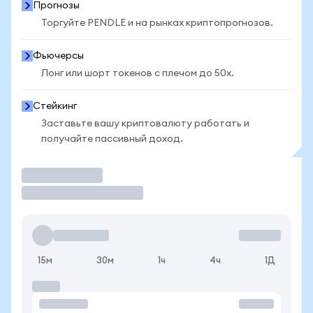
Прогнозы
Торгуйте PENDLE и на рынках криптопрогнозов.
Фьючерсы
Лонг или шорт токенов с плечом до 50x.
Стейкинг
Заставьте вашу криптовалюту работать и
получайте пассивный доход.
Торговать
15м
30м
1ч
4ч
1Д