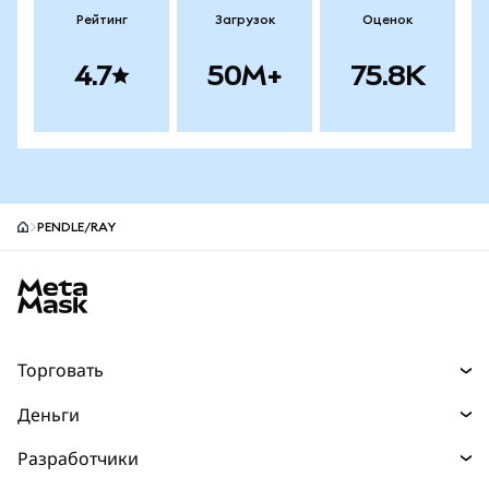
Рейтинг
Загрузок
Оценок
4.7
50M+
75.8K
PENDLE/RAY
Нижний колонтитул сайта MetaMask
Торговать
Торговля
Деньги
Swaps
Покупайте
Разработчики
Прогнозы
НОВИНКА
Карта
Документация для разработчиков