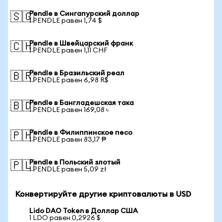
Pendle в Сингапурский доллар
🇸🇬
1 PENDLE равен 1,74 $
Pendle в Швейцарский франк
🇨🇭
1 PENDLE равен 1,11 CHF
Pendle в Бразильский реал
🇧🇷
1 PENDLE равен 6,98 R$
Pendle в Бангладешская така
🇧🇩
1 PENDLE равен 169,08 ৳
Pendle в Филиппинское песо
🇵🇭
1 PENDLE равен 83,17 ₱
Pendle в Польский злотый
🇵🇱
1 PENDLE равен 5,09 zł
Конвертируйте другие криптовалюты в USD
Lido DAO Token в Доллар США
1 LDO равен 0,2926 $