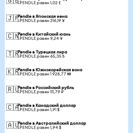
🇬🇧
1 PENDLE равен 1,02 £
Pendle в Японская иена
🇯🇵
1 PENDLE равен 216,19 ¥
Pendle в Китайский юань
🇨🇳
1 PENDLE равен 9,24 ¥
Pendle в Турецкая лира
🇹🇷
1 PENDLE равен 65,35 ₺
Pendle в Южнокорейская вона
🇰🇷
1 PENDLE равен 1 928,77 ₩
Pendle в Российский рубль
🇷🇺
1 PENDLE равен 111,79 ₽
Pendle в Канадский доллар
🇨🇦
1 PENDLE равен 1,91 $
Pendle в Австралийский доллар
🇦🇺
1 PENDLE равен 1,94 $