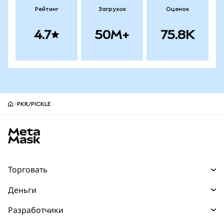
Рейтинг
Загрузок
Оценок
4.7
50M+
75.8K
PKR/PICKLE
Нижний колонтитул сайта MetaMask
Торговать
Торговля
Деньги
Swaps
Покупайте
Разработчики
Прогнозы
НОВИНКА
Карта
Документация для разработчиков