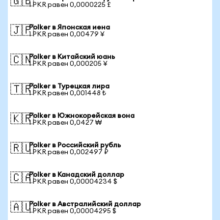
🇬🇧
1 PKR равен 0,0000225 £
Polker в Японская иена
🇯🇵
1 PKR равен 0,00479 ¥
Polker в Китайский юань
🇨🇳
1 PKR равен 0,000205 ¥
Polker в Турецкая лира
🇹🇷
1 PKR равен 0,001448 ₺
Polker в Южнокорейская вона
🇰🇷
1 PKR равен 0,0427 ₩
Polker в Российский рубль
🇷🇺
1 PKR равен 0,002497 ₽
Polker в Канадский доллар
🇨🇦
1 PKR равен 0,00004234 $
Polker в Австралийский доллар
🇦🇺
1 PKR равен 0,00004295 $