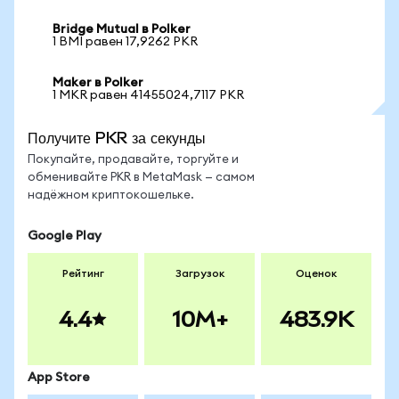
Bridge Mutual в Polker
1 BMI равен 17,9262 PKR
Maker в Polker
1 MKR равен 41455024,7117 PKR
Получите PKR за секунды
Покупайте, продавайте, торгуйте и
обменивайте PKR в MetaMask — самом
надёжном криптокошельке.
Google Play
Рейтинг
Загрузок
Оценок
4.4
10M+
483.9K
App Store