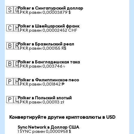
Polker в Сингапурский доллар
🇸🇬
1 PKR равен 0,00003879 $
Polker в Швейцарский франк
🇨🇭
1 PKR равен 0,00002452 CHF
Polker в Бразильский реал
🇧🇷
1 PKR равен 0,000155 R$
Polker в Бангладешская така
🇧🇩
1 PKR равен 0,003746 ৳
Polker в Филиппинское песо
🇵🇭
1 PKR равен 0,001842 ₱
Polker в Польский злотый
🇵🇱
1 PKR равен 0,000113 zł
Конвертируйте другие криптовалюты в USD
Sync Network в Доллар США
1 SYNC равен 0,0000958 $