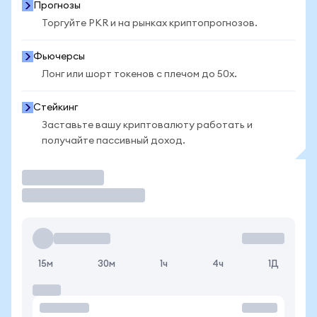
Прогнозы
Торгуйте PKR и на рынках криптопрогнозов.
Фьючерсы
Лонг или шорт токенов с плечом до 50x.
Стейкинг
Заставьте вашу криптовалюту работать и
получайте пассивный доход.
Торговать
15м
30м
1ч
4ч
1Д