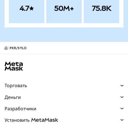
4.7
50M+
75.8K
PKR/SYLO
Нижний колонтитул сайта MetaMask
Торговать
Торговля
Деньги
Swaps
Покупайте
Разработчики
Прогнозы
НОВИНКА
Карта
Документация для разработчиков
Установить MetaMask
Перпы
НОВИНКА
mUSD
НОВИНКА
Инфопанель
Защита транзакций