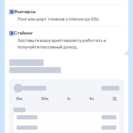
Фьючерсы
Лонг или шорт токенов с плечом до 50x.
Стейкинг
Заставьте вашу криптовалюту работать и
получайте пассивный доход.
Торговать
15м
30м
1ч
4ч
1Д