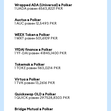
Wrapped ADA (Universal) в Polker
1 UADA равен 6563,8221 PKR
Auctus в Polker
1 AUC равен 12,5493 PKR
WEEX Token в Polker
1 WXT равен 501,6109 PKR
YfDAI finance в Polker
1 YF-DAI равен 41845,1400 PKR
Tokemak в Polker
1 TOKE равен 1163,0214 PKR
Virtua в Polker
1 TVK равен 13,2616 PKR
Quickswap OLD в Polker
1 QUICK равен 297528,8303 PKR
Bridge Mutual в Polker