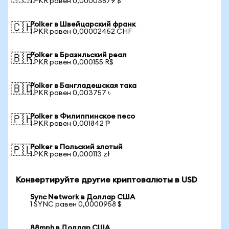
1 PKR равен 0,00003879 $
Polker в Швейцарский франк
🇨🇭
1 PKR равен 0,00002452 CHF
Polker в Бразильский реал
🇧🇷
1 PKR равен 0,000155 R$
Polker в Бангладешская така
🇧🇩
1 PKR равен 0,003757 ৳
Polker в Филиппинское песо
🇵🇭
1 PKR равен 0,001842 ₱
Polker в Польский злотый
🇵🇱
1 PKR равен 0,000113 zł
Конвертируйте другие криптовалюты в USD
Sync Network в Доллар США
1 SYNC равен 0,0000958 $
88mph в Доллар США