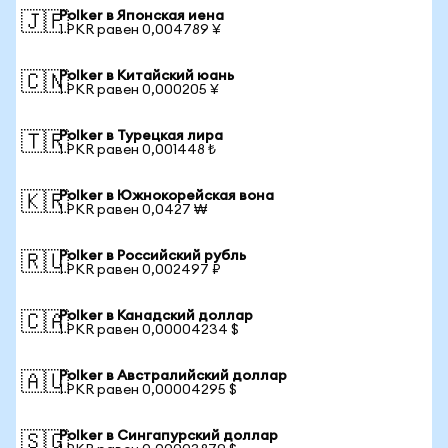
Polker в Японская иена
🇯🇵
1 PKR равен 0,004789 ¥
Polker в Китайский юань
🇨🇳
1 PKR равен 0,000205 ¥
Polker в Турецкая лира
🇹🇷
1 PKR равен 0,001448 ₺
Polker в Южнокорейская вона
🇰🇷
1 PKR равен 0,0427 ₩
Polker в Российский рубль
🇷🇺
1 PKR равен 0,002497 ₽
Polker в Канадский доллар
🇨🇦
1 PKR равен 0,00004234 $
Polker в Австралийский доллар
🇦🇺
1 PKR равен 0,00004295 $
Polker в Сингапурский доллар
🇸🇬