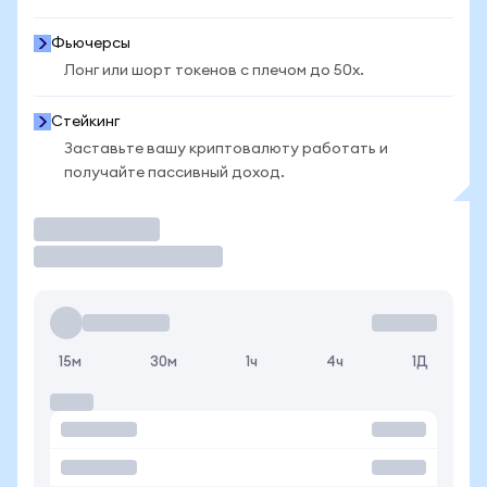
Фьючерсы
Лонг или шорт токенов с плечом до 50x.
Стейкинг
Заставьте вашу криптовалюту работать и
получайте пассивный доход.
Торговать
15м
30м
1ч
4ч
1Д