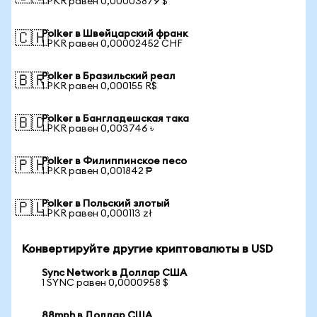
1 PKR равен 0,00003879 $
Polker в Швейцарский франк
🇨🇭
1 PKR равен 0,00002452 CHF
Polker в Бразильский реал
🇧🇷
1 PKR равен 0,000155 R$
Polker в Бангладешская така
🇧🇩
1 PKR равен 0,003746 ৳
Polker в Филиппинское песо
🇵🇭
1 PKR равен 0,001842 ₱
Polker в Польский злотый
🇵🇱
1 PKR равен 0,000113 zł
Конвертируйте другие криптовалюты в USD
Sync Network в Доллар США
1 SYNC равен 0,0000958 $
88mph в Доллар США