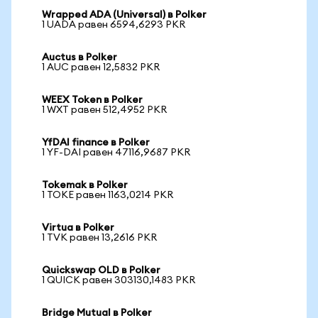
Wrapped ADA (Universal) в Polker
1 UADA равен 6594,6293 PKR
Auctus в Polker
1 AUC равен 12,5832 PKR
WEEX Token в Polker
1 WXT равен 512,4952 PKR
YfDAI finance в Polker
1 YF-DAI равен 47116,9687 PKR
Tokemak в Polker
1 TOKE равен 1163,0214 PKR
Virtua в Polker
1 TVK равен 13,2616 PKR
Quickswap OLD в Polker
1 QUICK равен 303130,1483 PKR
Bridge Mutual в Polker