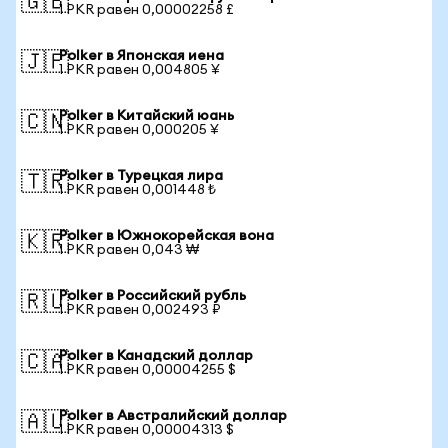
🇬🇧
1 PKR равен 0,00002258 £
Polker в Японская иена
🇯🇵
1 PKR равен 0,004805 ¥
Polker в Китайский юань
🇨🇳
1 PKR равен 0,000205 ¥
Polker в Турецкая лира
🇹🇷
1 PKR равен 0,001448 ₺
Polker в Южнокорейская вона
🇰🇷
1 PKR равен 0,043 ₩
Polker в Российский рубль
🇷🇺
1 PKR равен 0,002493 ₽
Polker в Канадский доллар
🇨🇦
1 PKR равен 0,00004255 $
Polker в Австралийский доллар
🇦🇺
1 PKR равен 0,00004313 $