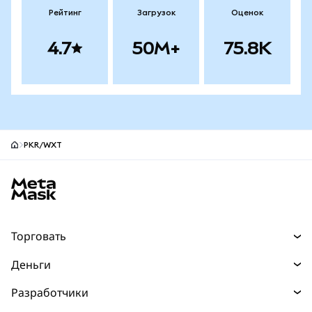
Рейтинг
Загрузок
Оценок
4.7
50M+
75.8K
PKR/WXT
Нижний колонтитул сайта MetaMask
Торговать
Торговля
Деньги
Swaps
Покупайте
Разработчики
Прогнозы
НОВИНКА
Карта
Документация для разработчиков