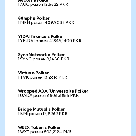
Auctus в Polker
1 AUC равен 12,5522 PKR
88mph в Polker
1 MPH равен 409,9038 PKR
YfDAI finance в Polker
1 YF-DAI равен 41845,1400 PKR
Sync Network в Polker
1 SYNC равен 3,1430 PKR
Virtua в Polker
1 TVK равен 13,2616 PKR
Wrapped ADA (Universal) в Polker
1 UADA равен 6806,6886 PKR
Bridge Mutual в Polker
1 BMI равен 17,9262 PKR
WEEX Token в Polker
1 WXT равен 502,2194 PKR