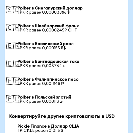
Polker в Сингапурский доллар
🇸🇬
1 PKR равен 0,00003888 $
Polker в Швейцарский франк
🇨🇭
1 PKR равен 0,00002459 CHF
Polker в Бразильский реал
🇧🇷
1 PKR равен 0,000155 R$
Polker в Бангладешская така
🇧🇩
1 PKR равен 0,003764 ৳
Polker в Филиппинское песо
🇵🇭
1 PKR равен 0,001848 ₱
Polker в Польский злотый
🇵🇱
1 PKR равен 0,000113 zł
Конвертируйте другие криптовалюты в USD
Pickle Finance в Доллар США
1 PICKLE равен 0,0115 $