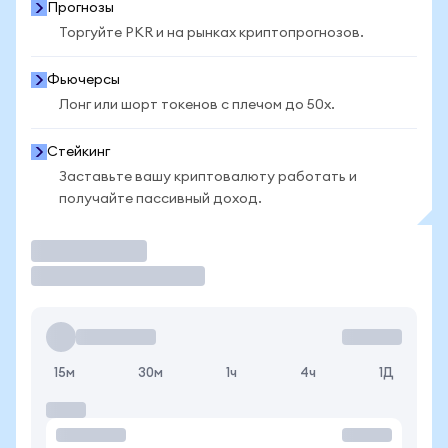
Прогнозы
Торгуйте PKR и на рынках криптопрогнозов.
Фьючерсы
Лонг или шорт токенов с плечом до 50x.
Стейкинг
Заставьте вашу криптовалюту работать и
получайте пассивный доход.
Торговать
15м
30м
1ч
4ч
1Д