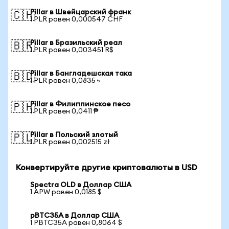
Pillar в Швейцарский франк
🇨🇭
1 PLR равен 0,000547 CHF
Pillar в Бразильский реал
🇧🇷
1 PLR равен 0,003451 R$
Pillar в Бангладешская така
🇧🇩
1 PLR равен 0,0835 ৳
Pillar в Филиппинское песо
🇵🇭
1 PLR равен 0,0411 ₱
Pillar в Польский злотый
🇵🇱
1 PLR равен 0,002515 zł
Конвертируйте другие криптовалюты в USD
Spectra OLD в Доллар США
1 APW равен 0,0185 $
pBTC35A в Доллар США
1 PBTC35A равен 0,8064 $