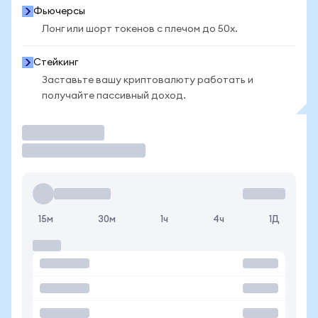
Фьючерсы
Лонг или шорт токенов с плечом до 50x.
Стейкинг
Заставьте вашу криптовалюту работать и
получайте пассивный доход.
Торговать
15м
30м
1ч
4ч
1Д