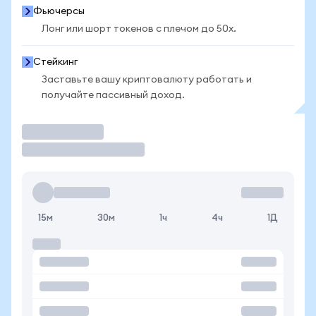
Фьючерсы
Лонг или шорт токенов с плечом до 50x.
Стейкинг
Заставьте вашу криптовалюту работать и
получайте пассивный доход.
Торговать
15м
30м
1ч
4ч
1Д