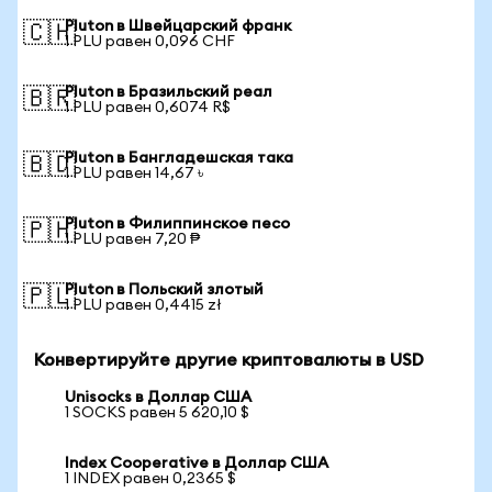
Pluton в Швейцарский франк
🇨🇭
1 PLU равен 0,096 CHF
Pluton в Бразильский реал
🇧🇷
1 PLU равен 0,6074 R$
Pluton в Бангладешская така
🇧🇩
1 PLU равен 14,67 ৳
Pluton в Филиппинское песо
🇵🇭
1 PLU равен 7,20 ₱
Pluton в Польский злотый
🇵🇱
1 PLU равен 0,4415 zł
Конвертируйте другие криптовалюты в USD
Unisocks в Доллар США
1 SOCKS равен 5 620,10 $
Index Cooperative в Доллар США
1 INDEX равен 0,2365 $