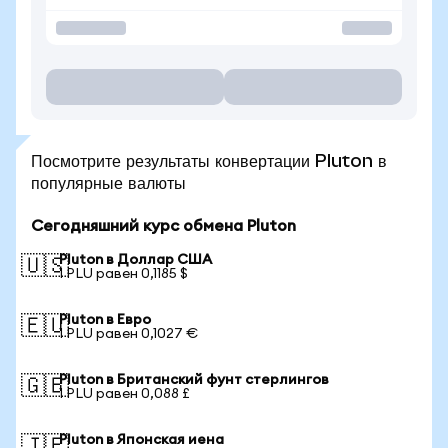
Посмотрите результаты конвертации Pluton в
популярные валюты
Сегодняшний курс обмена Pluton
Pluton в Доллар США
🇺🇸
1 PLU равен 0,1185 $
Pluton в Евро
🇪🇺
1 PLU равен 0,1027 €
Pluton в Британский фунт стерлингов
🇬🇧
1 PLU равен 0,088 £
Pluton в Японская иена
🇯🇵