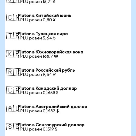
1 PLU равен 18,71 ¥
Pluton в Китайский юань
🇨🇳
1 PLU равен 0,80 ¥
Pluton в Турецкая лира
🇹🇷
1 PLU равен 5,64 ₺
Pluton в Южнокорейская вона
🇰🇷
1 PLU равен 168,7 ₩
Pluton в Российский рубль
🇷🇺
1 PLU равен 9,64 ₽
Pluton в Канадский доллар
🇨🇦
1 PLU равен 0,1658 $
Pluton в Австралийский доллар
🇦🇺
1 PLU равен 0,1683 $
Pluton в Сингапурский доллар
🇸🇬
1 PLU равен 0,1519 $