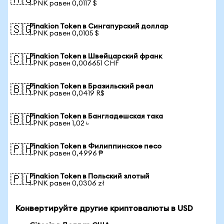
🇦🇺
1 PNK равен 0,0117 $
Pinakion Token в Сингапурский доллар
🇸🇬
1 PNK равен 0,0105 $
Pinakion Token в Швейцарский франк
🇨🇭
1 PNK равен 0,006651 CHF
Pinakion Token в Бразильский реал
🇧🇷
1 PNK равен 0,0419 R$
Pinakion Token в Бангладешская така
🇧🇩
1 PNK равен 1,02 ৳
Pinakion Token в Филиппинское песо
🇵🇭
1 PNK равен 0,4996 ₱
Pinakion Token в Польский злотый
🇵🇱
1 PNK равен 0,0306 zł
Конвертируйте другие криптовалюты в USD