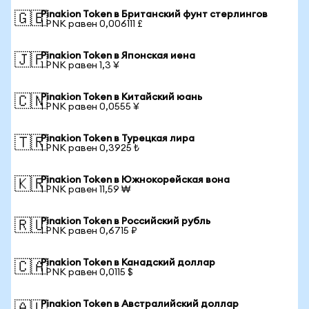
Pinakion Token в Британский фунт стерлингов
🇬🇧
1 PNK равен 0,006111 £
Pinakion Token в Японская иена
🇯🇵
1 PNK равен 1,3 ¥
Pinakion Token в Китайский юань
🇨🇳
1 PNK равен 0,0555 ¥
Pinakion Token в Турецкая лира
🇹🇷
1 PNK равен 0,3925 ₺
Pinakion Token в Южнокорейская вона
🇰🇷
1 PNK равен 11,59 ₩
Pinakion Token в Российский рубль
🇷🇺
1 PNK равен 0,6715 ₽
Pinakion Token в Канадский доллар
🇨🇦
1 PNK равен 0,0115 $
Pinakion Token в Австралийский доллар