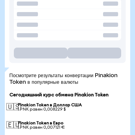
Посмотрите результаты конвертации Pinakion
Token в популярные валюты
Сегодняшний курс обмена Pinakion Token
Pinakion Token в Доллар США
🇺🇸
1 PNK равен 0,008229 $
Pinakion Token в Евро
🇪🇺
1 PNK равен 0,007121 €