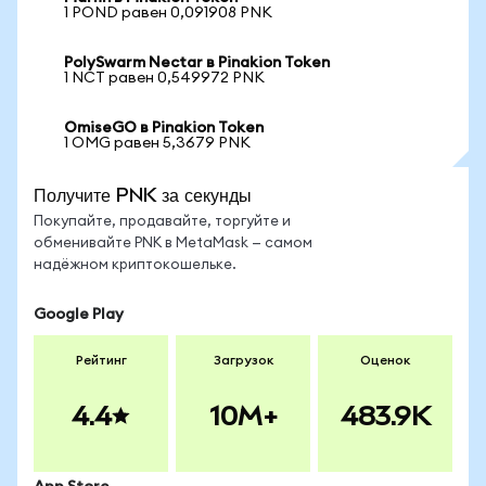
1 POND равен 0,091908 PNK
PolySwarm Nectar в Pinakion Token
1 NCT равен 0,549972 PNK
OmiseGO в Pinakion Token
1 OMG равен 5,3679 PNK
Получите PNK за секунды
Покупайте, продавайте, торгуйте и
обменивайте PNK в MetaMask — самом
надёжном криптокошельке.
Google Play
Рейтинг
Загрузок
Оценок
4.4
10M+
483.9K