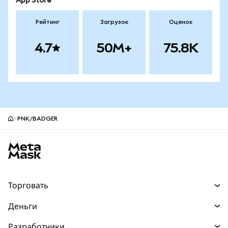
App Store
Рейтинг
Загрузок
Оценок
4.7
50M+
75.8K
PNK/BADGER
Нижний колонтитул сайта MetaMask
Торговать
Торговля
Деньги
Swaps
Покупайте
Разработчики