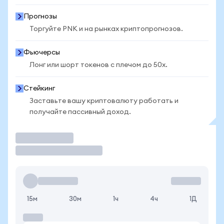
Прогнозы
Торгуйте PNK и на рынках криптопрогнозов.
Фьючерсы
Лонг или шорт токенов с плечом до 50x.
Стейкинг
Заставьте вашу криптовалюту работать и
получайте пассивный доход.
Торговать
15м
30м
1ч
4ч
1Д