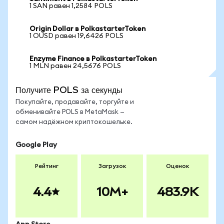
1 SAN равен 1,2584 POLS
Origin Dollar в PolkastarterToken
1 OUSD равен 19,6426 POLS
Enzyme Finance в PolkastarterToken
1 MLN равен 24,5676 POLS
Получите POLS за секунды
Покупайте, продавайте, торгуйте и
обменивайте POLS в MetaMask —
самом надёжном криптокошельке.
Google Play
Рейтинг
Загрузок
Оценок
4.4
10M+
483.9K