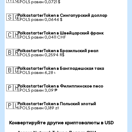
🇦🇺
1 POLS равен 0,0721 $
PolkastarterToken в Сингапурский доллар
🇸🇬
1 POLS равен 0,0646 $
PolkastarterToken в Швейцарский франк
🇨🇭
1 POLS равен 0,0411 CHF
PolkastarterToken в Бразильский реал
🇧🇷
1 POLS равен 0,2594 R$
PolkastarterToken в Бангладешская така
🇧🇩
1 POLS равен 6,28 ৳
PolkastarterToken в Филиппинское песо
🇵🇭
1 POLS равен 3,09 ₱
PolkastarterToken в Польский злотый
🇵🇱
1 POLS равен 0,189 zł
Конвертируйте другие криптовалюты в USD