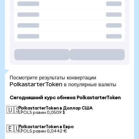
Посмотрите результаты конвертации
PolkastarterToken в популярные валюты
Сегодняшний курс обмена PolkastarterToken
PolkastarterToken в Доллар США
🇺🇸
1 POLS равен 0,0509 $
PolkastarterToken в Евро
🇪🇺
1 POLS равен 0,0442 €