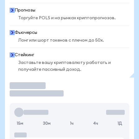
Прогнозы
Торгуйте POLS и на рынках криптопрогнозов.
Фьючерсы
Лонг или шорт токенов с плечом до 50x.
Стейкинг
Заставьте вашу криптовалюту работать и
получайте пассивный доход.
Торговать
15м
30м
1ч
4ч
1Д