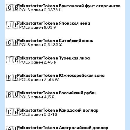
PolkastarterToken в Британский фунт стерлингов
🇬🇧
1 POLS равен 0,0378 £
PolkastarterToken в Японская иена
🇯🇵
1 POLS равен 8,03 ¥
PolkastarterToken в Китайский юань
🇨🇳
1 POLS равен 0,3433 ¥
PolkastarterToken в Турецкая лира
🇹🇷
1 POLS равен 2,43 ₺
PolkastarterToken в Южнокорейская вона
🇰🇷
1 POLS равен 71,63 ₩
PolkastarterToken в Российский рубль
🇷🇺
1 POLS равен 4,15 ₽
PolkastarterToken в Канадский доллар
🇨🇦
1 POLS равен 0,071 $
PolkastarterToken в Австралийский доллар