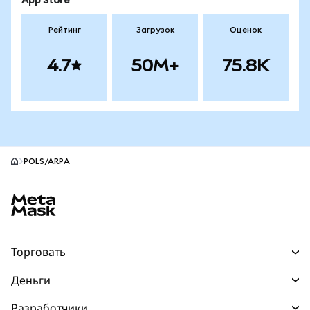
App Store
Рейтинг
Загрузок
Оценок
4.7
50M+
75.8K
POLS/ARPA
Нижний колонтитул сайта MetaMask
Торговать
Торговля
Деньги
Swaps
Покупайте
Разработчики