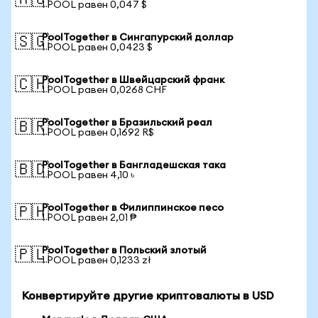
🇦🇺
1 POOL равен 0,047 $
PoolTogether в Сингапурский доллар
🇸🇬
1 POOL равен 0,0423 $
PoolTogether в Швейцарский франк
🇨🇭
1 POOL равен 0,0268 CHF
PoolTogether в Бразильский реал
🇧🇷
1 POOL равен 0,1692 R$
PoolTogether в Бангладешская така
🇧🇩
1 POOL равен 4,10 ৳
PoolTogether в Филиппинское песо
🇵🇭
1 POOL равен 2,01 ₱
PoolTogether в Польский злотый
🇵🇱
1 POOL равен 0,1233 zł
Конвертируйте другие криптовалюты в USD