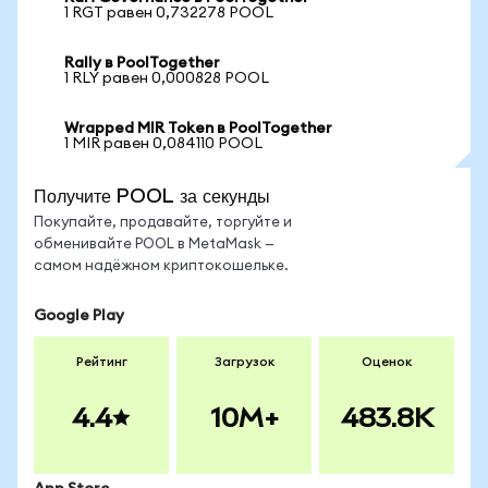
1 RGT равен 0,732278 POOL
Rally в PoolTogether
1 RLY равен 0,000828 POOL
Wrapped MIR Token в PoolTogether
1 MIR равен 0,084110 POOL
Получите POOL за секунды
Покупайте, продавайте, торгуйте и
обменивайте POOL в MetaMask —
самом надёжном криптокошельке.
Google Play
Рейтинг
Загрузок
Оценок
4.4
10M+
483.8K