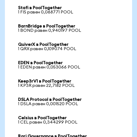
Stafi в PoolTogether
1 FIS равен 0,068771 POOL
BarnBridge в PoolTogether
1 BOND равен 0,940197 POOL
QuiverX в PoolTogether
1 QRX равен 0,109074 POOL
EDEN в PoolTogether
1 EDEN равен 0,053066 POOL
Keep3rV1 в PoolTogether
1 KP3R равен 22,7182 POOL
DSLA Protocol в PoolTogether
1 DSLA равен 0,001520 POOL
Celsius в PoolTogether
1 CEL равен 0,344299 POOL
Rari Governance в PoolTogether