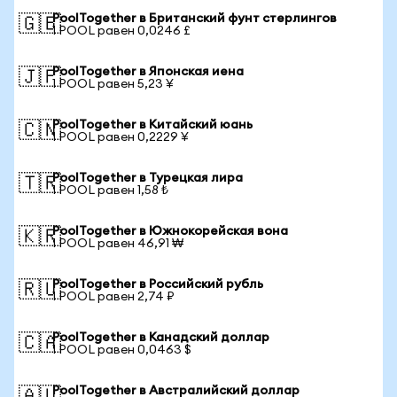
PoolTogether в Британский фунт стерлингов
🇬🇧
1 POOL равен 0,0246 £
PoolTogether в Японская иена
🇯🇵
1 POOL равен 5,23 ¥
PoolTogether в Китайский юань
🇨🇳
1 POOL равен 0,2229 ¥
PoolTogether в Турецкая лира
🇹🇷
1 POOL равен 1,58 ₺
PoolTogether в Южнокорейская вона
🇰🇷
1 POOL равен 46,91 ₩
PoolTogether в Российский рубль
🇷🇺
1 POOL равен 2,74 ₽
PoolTogether в Канадский доллар
🇨🇦
1 POOL равен 0,0463 $
PoolTogether в Австралийский доллар