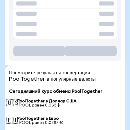
Посмотрите результаты конвертации
PoolTogether в популярные валюты
Сегодняшний курс обмена PoolTogether
PoolTogether в Доллар США
🇺🇸
1 POOL равен 0,033 $
PoolTogether в Евро
🇪🇺
1 POOL равен 0,0287 €