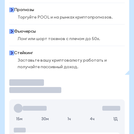
Прогнозы
Торгуйте POOL и на рынках криптопрогнозов.
Фьючерсы
Лонг или шорт токенов с плечом до 50x.
Стейкинг
Заставьте вашу криптовалюту работать и
получайте пассивный доход.
Торговать
15м
30м
1ч
4ч
1Д