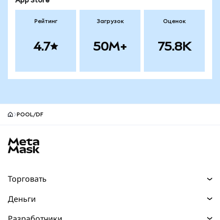
App Store
Рейтинг
Загрузок
Оценок
4.7
50M+
75.8K
POOL/DF
Нижний колонтитул сайта MetaMask
Торговать
Торговля
Деньги
Swaps
Покупайте
Разработчики