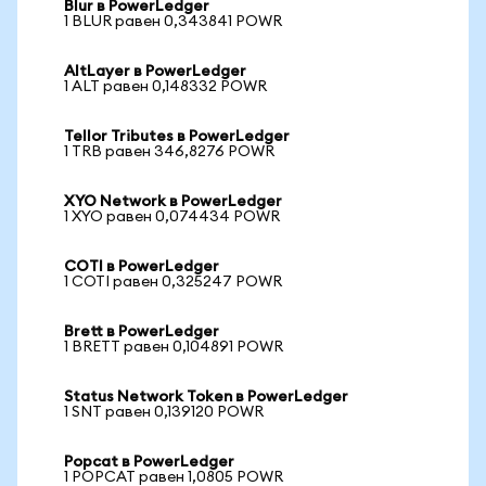
Blur в PowerLedger
1 BLUR равен 0,343841 POWR
AltLayer в PowerLedger
1 ALT равен 0,148332 POWR
Tellor Tributes в PowerLedger
1 TRB равен 346,8276 POWR
XYO Network в PowerLedger
1 XYO равен 0,074434 POWR
COTI в PowerLedger
1 COTI равен 0,325247 POWR
Brett в PowerLedger
1 BRETT равен 0,104891 POWR
Status Network Token в PowerLedger
1 SNT равен 0,139120 POWR
Popcat в PowerLedger
1 POPCAT равен 1,0805 POWR