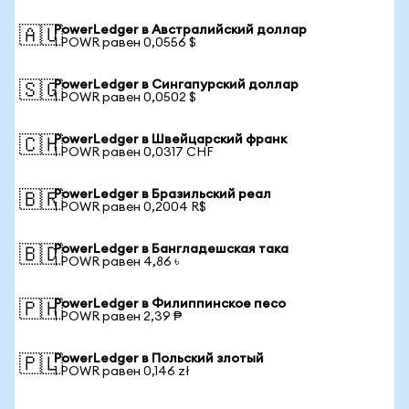
PowerLedger в Австралийский доллар
🇦🇺
1 POWR равен 0,0556 $
PowerLedger в Сингапурский доллар
🇸🇬
1 POWR равен 0,0502 $
PowerLedger в Швейцарский франк
🇨🇭
1 POWR равен 0,0317 CHF
PowerLedger в Бразильский реал
🇧🇷
1 POWR равен 0,2004 R$
PowerLedger в Бангладешская така
🇧🇩
1 POWR равен 4,86 ৳
PowerLedger в Филиппинское песо
🇵🇭
1 POWR равен 2,39 ₱
PowerLedger в Польский злотый
🇵🇱
1 POWR равен 0,146 zł