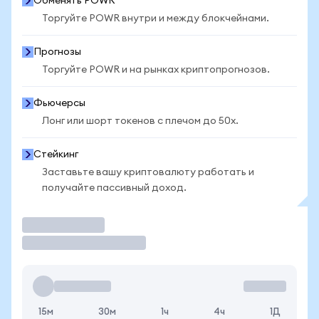
Обменять POWR
Торгуйте POWR внутри и между блокчейнами.
Прогнозы
Торгуйте POWR и на рынках криптопрогнозов.
Фьючерсы
Лонг или шорт токенов с плечом до 50x.
Стейкинг
Заставьте вашу криптовалюту работать и
получайте пассивный доход.
Торговать
15м
30м
1ч
4ч
1Д