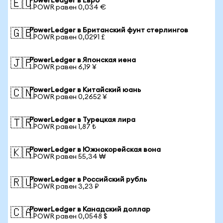
PowerLedger в Евро
🇪🇺
1 POWR равен 0,034 €
PowerLedger в Британский фунт стерлингов
🇬🇧
1 POWR равен 0,0291 £
PowerLedger в Японская иена
🇯🇵
1 POWR равен 6,19 ¥
PowerLedger в Китайский юань
🇨🇳
1 POWR равен 0,2652 ¥
PowerLedger в Турецкая лира
🇹🇷
1 POWR равен 1,87 ₺
PowerLedger в Южнокорейская вона
🇰🇷
1 POWR равен 55,34 ₩
PowerLedger в Российский рубль
🇷🇺
1 POWR равен 3,23 ₽
PowerLedger в Канадский доллар
🇨🇦
1 POWR равен 0,0548 $