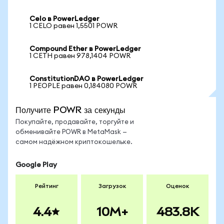
Celo в PowerLedger
1 CELO равен 1,5501 POWR
Compound Ether в PowerLedger
1 CETH равен 978,1404 POWR
ConstitutionDAO в PowerLedger
1 PEOPLE равен 0,184080 POWR
Получите POWR за секунды
Покупайте, продавайте, торгуйте и
обменивайте POWR в MetaMask —
самом надёжном криптокошельке.
Google Play
Рейтинг
Загрузок
Оценок
4.4
10M+
483.8K