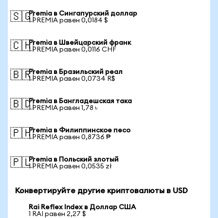
Premia в Сингапурский доллар
🇸🇬
1 PREMIA равен 0,0184 $
Premia в Швейцарский франк
🇨🇭
1 PREMIA равен 0,0116 CHF
Premia в Бразильский реал
🇧🇷
1 PREMIA равен 0,0734 R$
Premia в Бангладешская така
🇧🇩
1 PREMIA равен 1,78 ৳
Premia в Филиппинское песо
🇵🇭
1 PREMIA равен 0,8736 ₱
Premia в Польский злотый
🇵🇱
1 PREMIA равен 0,0535 zł
Конвертируйте другие криптовалюты в USD
Rai Reflex Index в Доллар США
1 RAI равен 2,27 $