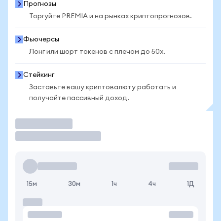
Прогнозы
Торгуйте PREMIA и на рынках криптопрогнозов.
Фьючерсы
Лонг или шорт токенов с плечом до 50x.
Стейкинг
Заставьте вашу криптовалюту работать и
получайте пассивный доход.
Торговать
15м
30м
1ч
4ч
1Д