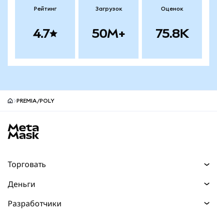
Рейтинг
Загрузок
Оценок
4.7
50M+
75.8K
PREMIA/POLY
Нижний колонтитул сайта MetaMask
Торговать
Торговля
Деньги
Swaps
Покупайте
Разработчики
Прогнозы
НОВИНКА
Карта
Документация для разработчиков