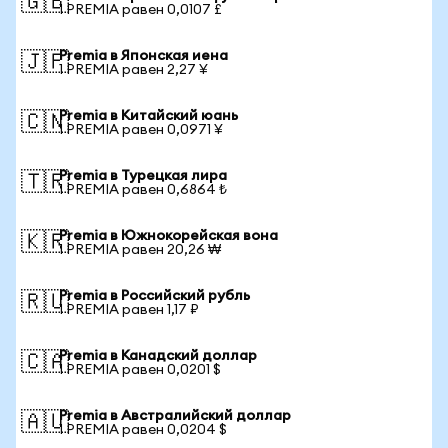
🇬🇧
1 PREMIA равен 0,0107 £
Premia в Японская иена
🇯🇵
1 PREMIA равен 2,27 ¥
Premia в Китайский юань
🇨🇳
1 PREMIA равен 0,0971 ¥
Premia в Турецкая лира
🇹🇷
1 PREMIA равен 0,6864 ₺
Premia в Южнокорейская вона
🇰🇷
1 PREMIA равен 20,26 ₩
Premia в Российский рубль
🇷🇺
1 PREMIA равен 1,17 ₽
Premia в Канадский доллар
🇨🇦
1 PREMIA равен 0,0201 $
Premia в Австралийский доллар
🇦🇺
1 PREMIA равен 0,0204 $