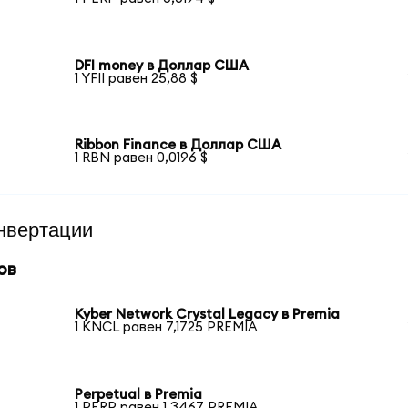
DFI money в Доллар США
1 YFII равен 25,88 $
Ribbon Finance в Доллар США
1 RBN равен 0,0196 $
нвертации
ов
Kyber Network Crystal Legacy в Premia
1 KNCL равен 7,1725 PREMIA
Perpetual в Premia
1 PERP равен 1,3467 PREMIA