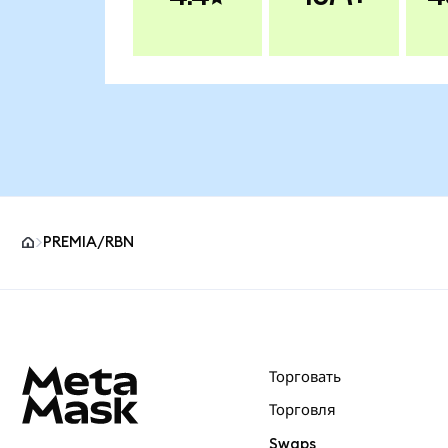
PREMIA/RBN
Нижний колонтитул сайта MetaMask
Торговать
Торговля
Swaps