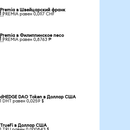
Premia в Швейцарский франк

1 PREMIA равен 0,0117 CHF
Premia в Филиппинское песо

1 PREMIA равен 0,8763 ₱
dHEDGE DAO Token в Доллар США
1 DHT равен 0,0259 $
TrueFi в Доллар США
1 TRU равен 0,000843 $