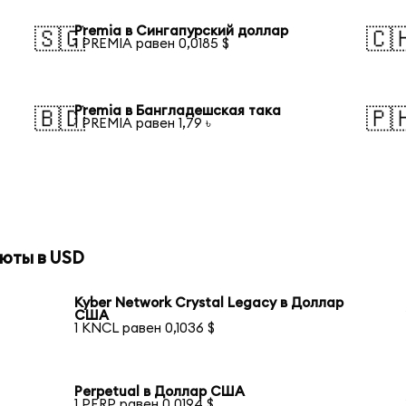
Premia в Сингапурский доллар
🇸🇬
🇨
1 PREMIA равен 0,0185 $
Premia в Бангладешская така
🇧🇩
🇵
1 PREMIA равен 1,79 ৳
юты в USD
Kyber Network Crystal Legacy в Доллар
США
1 KNCL равен 0,1036 $
Perpetual в Доллар США
1 PERP равен 0,0194 $