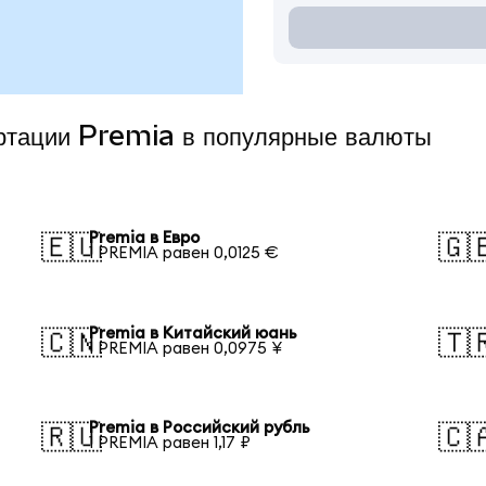
ертации Premia в популярные валюты
Premia в Евро
🇪🇺
🇬
1 PREMIA равен 0,0125 €
Premia в Китайский юань
🇨🇳
🇹
1 PREMIA равен 0,0975 ¥
Premia в Российский рубль
🇷🇺
🇨
1 PREMIA равен 1,17 ₽