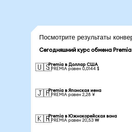
Посмотрите результаты конв
Сегодняшний курс обмена Premia
Premia в Доллар США
🇺🇸
1 PREMIA равен 0,0144 $
Premia в Японская иена
🇯🇵
1 PREMIA равен 2,28 ¥
Premia в Южнокорейская вона
🇰🇷
1 PREMIA равен 20,53 ₩