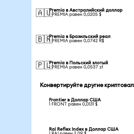
Premia в Австралийский доллар
🇦🇺
1 PREMIA равен 0,0205 $
Premia в Бразильский реал
🇧🇷
1 PREMIA равен 0,0742 R$
Premia в Польский злотый
🇵🇱
1 PREMIA равен 0,0537 zł
Конвертируйте другие криптовал
Frontier в Доллар США
1 FRONT равен 0,0131 $
Rai Reflex Index в Доллар США
1 RAI равен 2,09 $