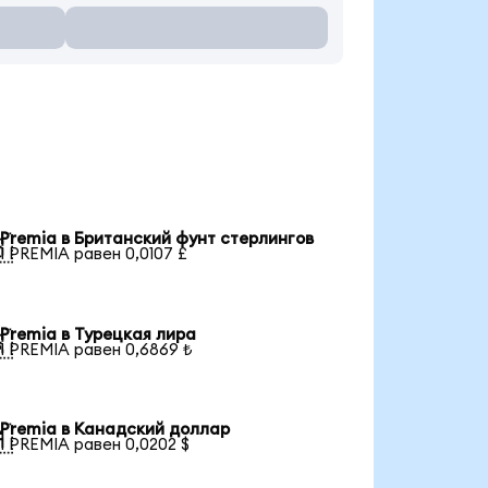
Premia в Британский фунт стерлингов

1 PREMIA равен 0,0107 £
Premia в Турецкая лира

1 PREMIA равен 0,6869 ₺
Premia в Канадский доллар

1 PREMIA равен 0,0202 $