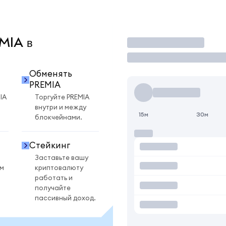
EMIA в
Торговать
Обменять
PREMIA
IA
Торгуйте PREMIA
внутри и между
15м
30м
блокчейнами.
Стейкинг
Заставьте вашу
ом
криптовалюту
работать и
получайте
пассивный доход.