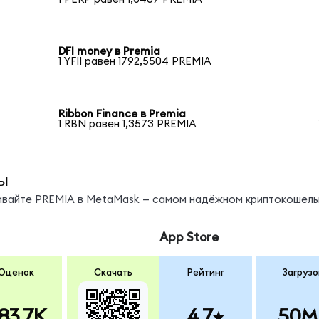
DFI money в Premia
1 YFII равен 1792,5504 PREMIA
Ribbon Finance в Premia
1 RBN равен 1,3573 PREMIA
ы
нивайте PREMIA в MetaMask — самом надёжном криптокошель
App Store
Оценок
Скачать
Рейтинг
Загрузо
83.7K
4.7
50M