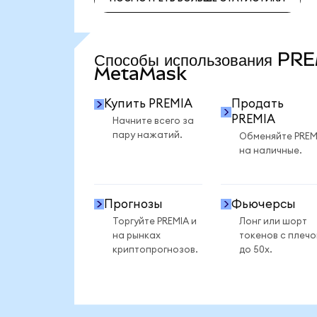
ПОСМОТРЕТЬ БОЛЬШЕ СТАТИСТИКИ
Способы использования PR
MetaMask
Купить PREMIA
Продать
PREMIA
Начните всего за
пару нажатий.
Обменяйте PREM
на наличные.
Прогнозы
Фьючерсы
Торгуйте PREMIA и
Лонг или шорт
на рынках
токенов с плеч
криптопрогнозов.
до 50x.