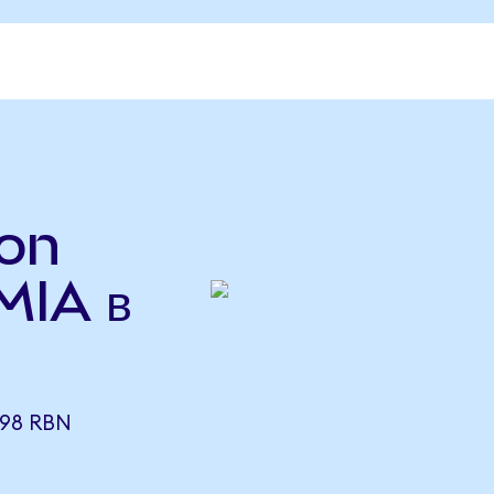
bon
MIA в
698 RBN