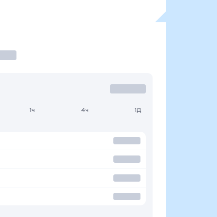
1ч
4ч
1Д