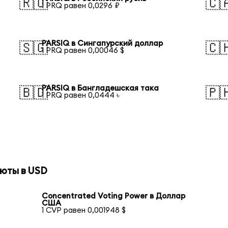
🇷🇺
🇨
1 PRQ равен 0,0296 ₽
PARSIQ в Сингапурский доллар
🇸🇬
🇨
1 PRQ равен 0,00046 $
PARSIQ в Бангладешская така
🇧🇩
🇵
1 PRQ равен 0,0444 ৳
юты в USD
Concentrated Voting Power в Доллар
США
1 CVP равен 0,001948 $