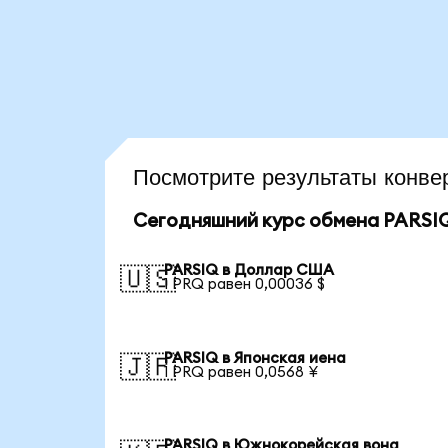
Посмотрите результаты конв
Сегодняшний курс обмена PARSI
PARSIQ в Доллар США
🇺🇸
1 PRQ равен 0,00036 $
PARSIQ в Японская иена
🇯🇵
1 PRQ равен 0,0568 ¥
PARSIQ в Южнокорейская вона