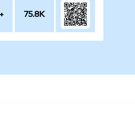
+
75.8K