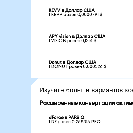
REVV в Доллар США
1 REVV равен 0,0000791 $
APY vision в Доллар США
1 VISION равен 0,1214 $
Donut в Доллар США
1 DONUT равен 0,000326 $
Изучите больше вариантов ко
Расширенные конвертации актив
dForce в PARSIQ
1 DF равен 0,288318 PRQ