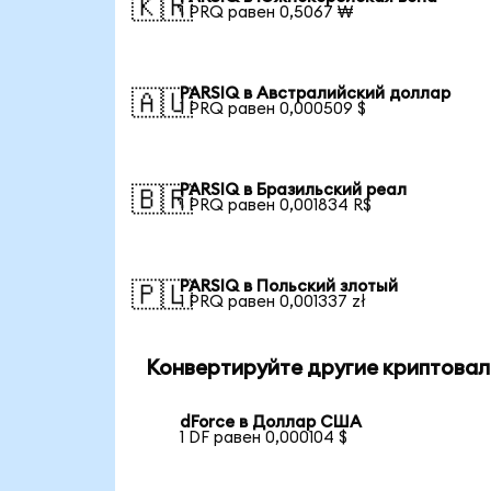
🇰🇷
1 PRQ равен 0,5067 ₩
PARSIQ в Австралийский доллар
🇦🇺
1 PRQ равен 0,000509 $
PARSIQ в Бразильский реал
🇧🇷
1 PRQ равен 0,001834 R$
PARSIQ в Польский злотый
🇵🇱
1 PRQ равен 0,001337 zł
Конвертируйте другие криптовал
dForce в Доллар США
1 DF равен 0,000104 $