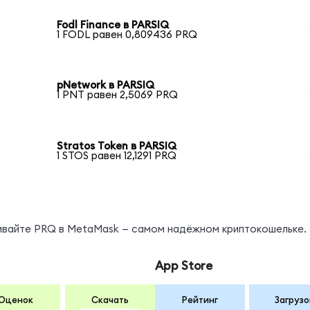
Fodl Finance в PARSIQ
1 FODL равен 0,809436 PRQ
pNetwork в PARSIQ
1 PNT равен 2,5069 PRQ
Stratos Token в PARSIQ
1 STOS равен 12,1291 PRQ
нивайте PRQ в MetaMask — самом надёжном криптокошельке.
App Store
Оценок
Скачать
Рейтинг
Загрузо