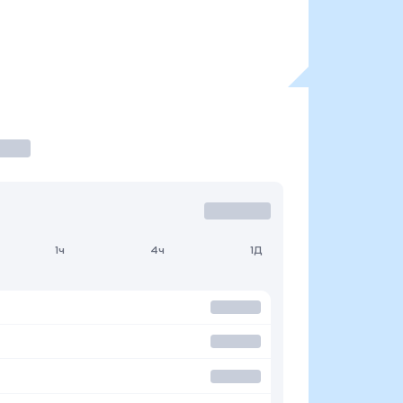
1ч
4ч
1Д