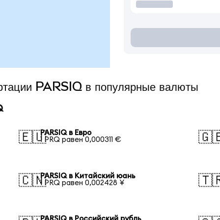
ертации PARSIQ в популярные валюты
Q
PARSIQ в Евро
🇪🇺
🇬
1 PRQ равен 0,000311 €
PARSIQ в Китайский юань
🇨🇳
🇹
1 PRQ равен 0,002428 ¥
PARSIQ в Российский рубль