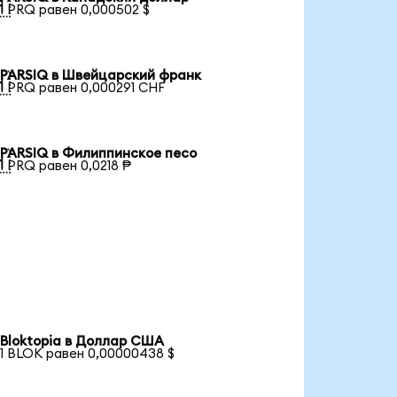

1 PRQ равен 0,000502 $
PARSIQ в Швейцарский франк

1 PRQ равен 0,000291 CHF
PARSIQ в Филиппинское песо

1 PRQ равен 0,0218 ₱
Bloktopia в Доллар США
1 BLOK равен 0,00000438 $