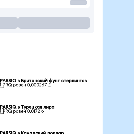
PARSIQ в Британский фунт стерлингов

1 PRQ равен 0,000267 £
PARSIQ в Турецкая лира

1 PRQ равен 0,0172 ₺
PARSIQ в Канадский доллар