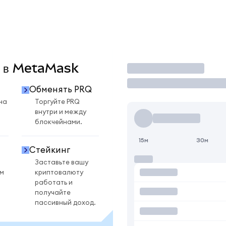
Q в MetaMask
Торговать
Обменять PRQ
на
Торгуйте PRQ
внутри и между
блокчейнами.
15м
30м
Стейкинг
Заставьте вашу
ом
криптовалюту
работать и
получайте
пассивный доход.