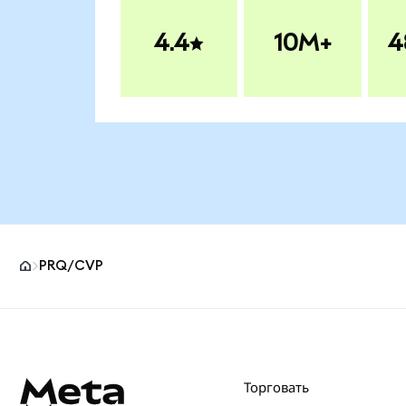
4.4
10M+
4
PRQ/CVP
Нижний колонтитул сайта MetaMask
Торговать