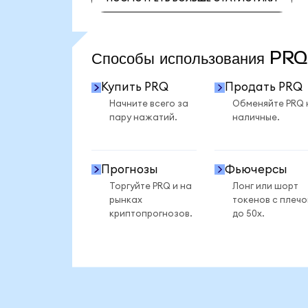
ПОСМОТРЕТЬ БОЛЬШЕ СТАТИСТИКИ
Способы использования PR
Купить PRQ
Продать PRQ
Начните всего за
Обменяйте PRQ 
пару нажатий.
наличные.
Прогнозы
Фьючерсы
Торгуйте PRQ и на
Лонг или шорт
рынках
токенов с плеч
криптопрогнозов.
до 50x.