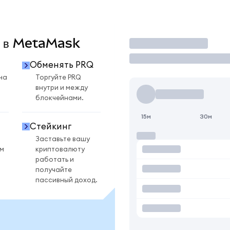
Q в MetaMask
Торговать
Обменять PRQ
на
Торгуйте PRQ
внутри и между
блокчейнами.
15м
30м
Стейкинг
Заставьте вашу
ом
криптовалюту
работать и
получайте
пассивный доход.