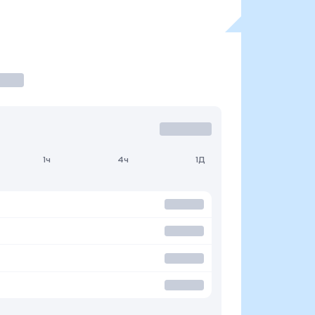
1ч
4ч
1Д