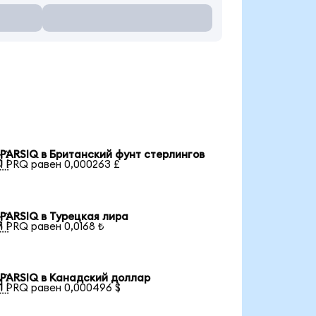
PARSIQ в Британский фунт стерлингов

1 PRQ равен 0,000263 £
PARSIQ в Турецкая лира

1 PRQ равен 0,0168 ₺
PARSIQ в Канадский доллар

1 PRQ равен 0,000496 $