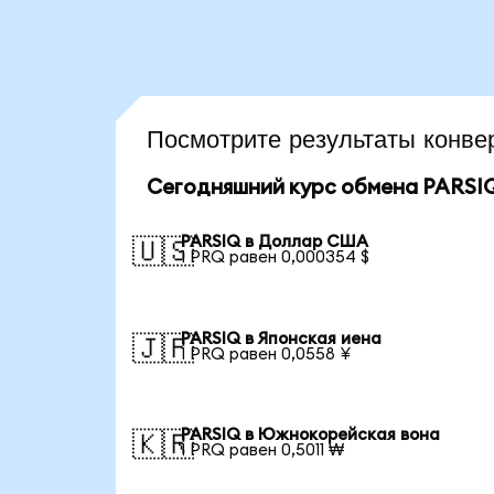
Посмотрите результаты конв
Сегодняшний курс обмена PARSI
PARSIQ в Доллар США
🇺🇸
1 PRQ равен 0,000354 $
PARSIQ в Японская иена
🇯🇵
1 PRQ равен 0,0558 ¥
PARSIQ в Южнокорейская вона
🇰🇷
1 PRQ равен 0,5011 ₩