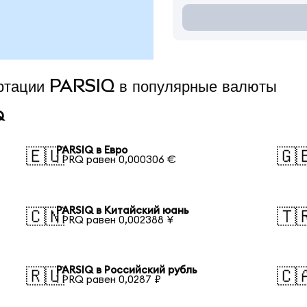
ертации PARSIQ в популярные валюты
Q
PARSIQ в Евро
🇪🇺
🇬
1 PRQ равен 0,000306 €
PARSIQ в Китайский юань
🇨🇳
🇹
1 PRQ равен 0,002388 ¥
PARSIQ в Российский рубль
🇷🇺
🇨
1 PRQ равен 0,0287 ₽