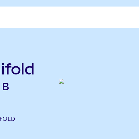
ifold
 в
 FOLD