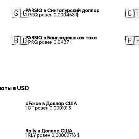
PARSIQ в Сингапурский доллар
🇸🇬
🇨
1 PRQ равен 0,000453 $
PARSIQ в Бангладешская така
🇧🇩
🇵
1 PRQ равен 0,0437 ৳
юты в USD
dForce в Доллар США
1 DF равен 0,000101 $
Rally в Доллар США
1 RLY равен 0,00002718 $