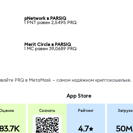
pNetwork в PARSIQ
1 PNT равен 2,5495 PRQ
Merit Circle в PARSIQ
1 MC равен 39,0689 PRQ
нивайте PRQ в MetaMask — самом надёжном криптокошельке.
App Store
Оценок
Скачать
Рейтинг
Загрузо
83.7K
4.7
50M