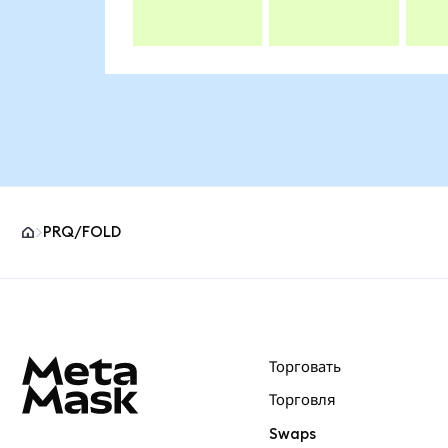
PRQ/FOLD
Нижний колонтитул сайта MetaMask
Торговать
Торговля
Swaps