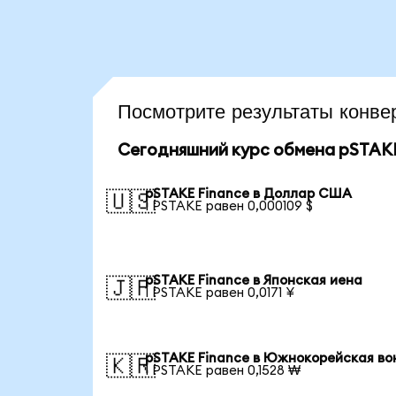
Посмотрите результаты кон
Сегодняшний курс обмена pSTAKE
pSTAKE Finance в Доллар США
🇺🇸
1 PSTAKE равен 0,000109 $
pSTAKE Finance в Японская иена
🇯🇵
1 PSTAKE равен 0,0171 ¥
pSTAKE Finance в Южнокорейская во
🇰🇷
1 PSTAKE равен 0,1528 ₩