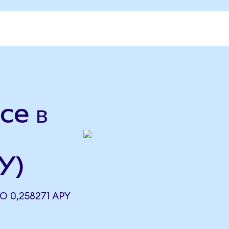
ce в
Y)
О 0,258271 APY