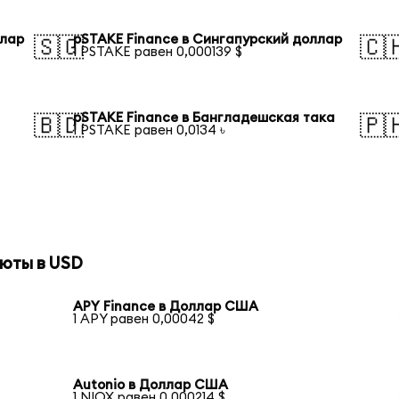
ллар
pSTAKE Finance в Сингапурский доллар
🇸🇬
🇨
1 PSTAKE равен 0,000139 $
pSTAKE Finance в Бангладешская така
🇧🇩
🇵
1 PSTAKE равен 0,0134 ৳
юты в USD
APY Finance в Доллар США
1 APY равен 0,00042 $
Autonio в Доллар США
1 NIOX равен 0,000214 $