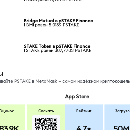
Bridge Mutual в pSTAKE Finance
1 BMI равен 5,0139 PSTAKE
STAKE Token в pSTAKE Finance
1 STAKE равен 307,7703 PSTAKE
ы
нивайте PSTAKE в MetaMask — самом надёжном криптокошель
App Store
Оценок
Скачать
Рейтинг
Загрузо
83.9K
4.7
50M