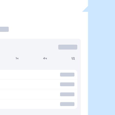
1ч
4ч
1Д