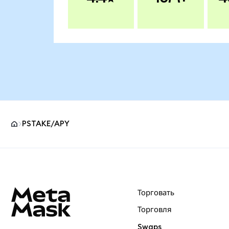
PSTAKE/APY
Нижний колонтитул сайта MetaMask
Торговать
Торговля
Swaps