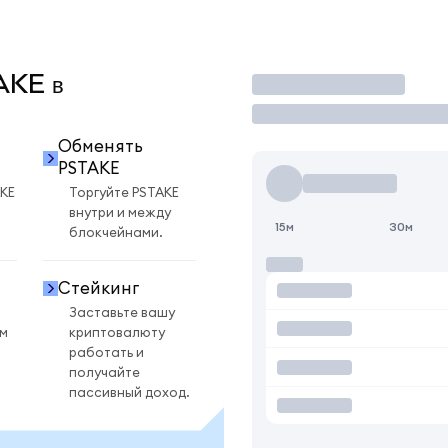
TAKE в
Торговать
Обменять
PSTAKE
KE
Торгуйте PSTAKE
внутри и между
15м
30м
блокчейнами.
Стейкинг
Заставьте вашу
ом
криптовалюту
работать и
получайте
пассивный доход.