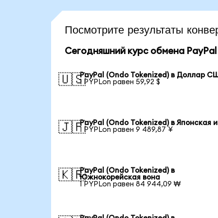
Посмотрите результаты конв
Сегодняшний курс обмена PayPal 
PayPal (Ondo Tokenized) в Доллар С
🇺🇸
1 PYPLon равен 59,92 $
PayPal (Ondo Tokenized) в Японская 
🇯🇵
1 PYPLon равен 9 489,87 ¥
PayPal (Ondo Tokenized) в
🇰🇷
Южнокорейская вона
1 PYPLon равен 84 944,09 ₩