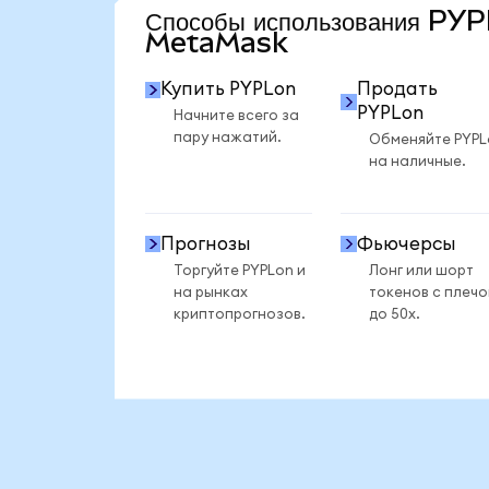
Способы использования PYP
MetaMask
Купить PYPLon
Продать
PYPLon
Начните всего за
пару нажатий.
Обменяйте PYPL
на наличные.
Прогнозы
Фьючерсы
Торгуйте PYPLon и
Лонг или шорт
на рынках
токенов с плеч
криптопрогнозов.
до 50x.