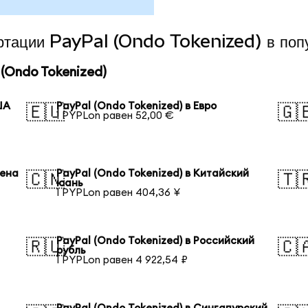
ертации PayPal (Ondo Tokenized) в поп
(Ondo Tokenized)
ША
PayPal (Ondo Tokenized) в Евро
🇪🇺
🇬
1 PYPLon равен 52,00 €
иена
PayPal (Ondo Tokenized) в Китайский
🇨🇳
🇹
юань
1 PYPLon равен 404,36 ¥
PayPal (Ondo Tokenized) в Российский
🇷🇺
🇨
рубль
1 PYPLon равен 4 922,54 ₽