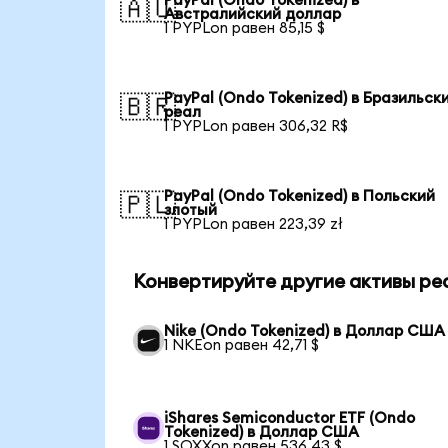
PayPal (Ondo Tokenized) в
🇦🇺
Австралийский доллар
1 PYPLon равен 85,15 $
PayPal (Ondo Tokenized) в Бразильск
🇧🇷
реал
1 PYPLon равен 306,32 R$
PayPal (Ondo Tokenized) в Польский
🇵🇱
злотый
1 PYPLon равен 223,39 zł
Конвертируйте другие активы ре
Nike (Ondo Tokenized) в Доллар США
1 NKEon равен 42,71 $
iShares Semiconductor ETF (Ondo
Tokenized) в Доллар США
1 SOXXon равен 536,43 $