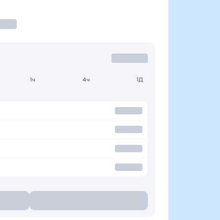
1ч
4ч
1Д