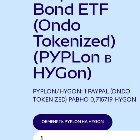
Bond ETF
(Ondo
Tokenized)
(PYPLon в
HYGon)
PYPLON/HYGON: 1 PAYPAL (ONDO
TOKENIZED) РАВНО 0,715719 HYGON
ОБМЕНЯТЬ PYPLON НА HYGON