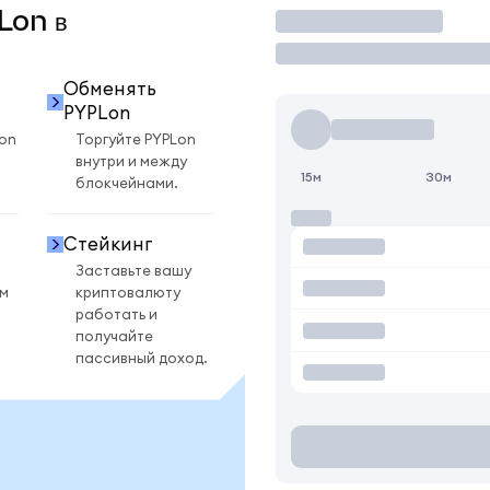
Lon в
Торговать
Обменять
PYPLon
on
Торгуйте PYPLon
внутри и между
15м
30м
блокчейнами.
Стейкинг
Заставьте вашу
ом
криптовалюту
работать и
получайте
пассивный доход.