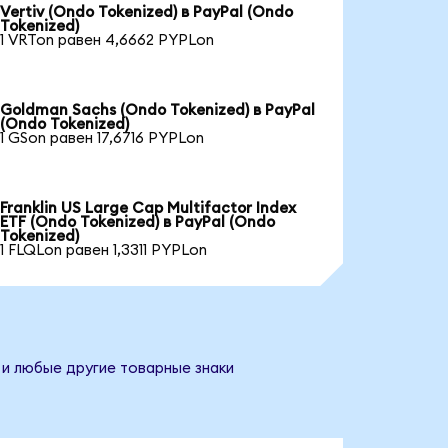
Vertiv (Ondo Tokenized) в PayPal (Ondo
Tokenized)
1 VRTon равен 4,6662 PYPLon
Goldman Sachs (Ondo Tokenized) в PayPal
(Ondo Tokenized)
1 GSon равен 17,6716 PYPLon
Franklin US Large Cap Multifactor Index
ETF (Ondo Tokenized) в PayPal (Ondo
Tokenized)
1 FLQLon равен 1,3311 PYPLon
 и любые другие товарные знаки