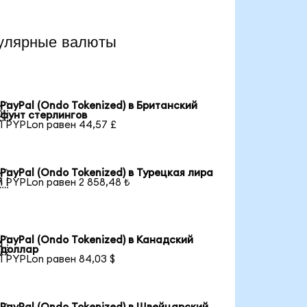
улярные валюты
PayPal (Ondo Tokenized) в Британский

фунт стерлингов
1 PYPLon равен 44,57 £
PayPal (Ondo Tokenized) в Турецкая лира

1 PYPLon равен 2 858,48 ₺
PayPal (Ondo Tokenized) в Канадский

доллар
1 PYPLon равен 84,03 $