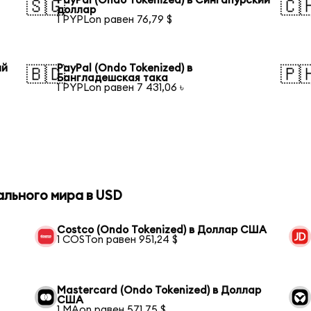
PayPal (Ondo Tokenized) в Сингапурский
🇸🇬
🇨
доллар
1 PYPLon равен 76,79 $
ий
PayPal (Ondo Tokenized) в
🇧🇩
🇵
Бангладешская така
1 PYPLon равен 7 431,06 ৳
ального мира в USD
Costco (Ondo Tokenized) в Доллар США
1 COSTon равен 951,24 $
Mastercard (Ondo Tokenized) в Доллар
США
1 MAon равен 571,75 $