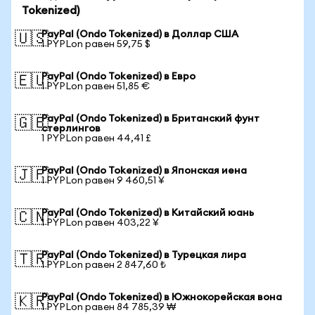
Tokenized)
PayPal (Ondo Tokenized) в Доллар США
🇺🇸
1 PYPLon равен 59,75 $
PayPal (Ondo Tokenized) в Евро
🇪🇺
1 PYPLon равен 51,85 €
PayPal (Ondo Tokenized) в Британский фунт
🇬🇧
стерлингов
1 PYPLon равен 44,41 £
PayPal (Ondo Tokenized) в Японская иена
🇯🇵
1 PYPLon равен 9 460,51 ¥
PayPal (Ondo Tokenized) в Китайский юань
🇨🇳
1 PYPLon равен 403,22 ¥
PayPal (Ondo Tokenized) в Турецкая лира
🇹🇷
1 PYPLon равен 2 847,60 ₺
PayPal (Ondo Tokenized) в Южнокорейская вона
🇰🇷
1 PYPLon равен 84 785,39 ₩