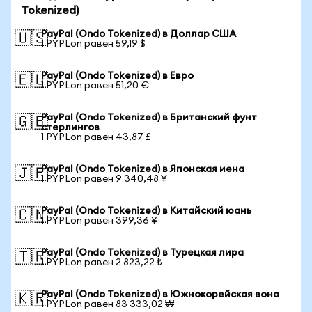
Tokenized)
PayPal (Ondo Tokenized) в Доллар США
🇺🇸
1 PYPLon равен 59,19 $
PayPal (Ondo Tokenized) в Евро
🇪🇺
1 PYPLon равен 51,20 €
PayPal (Ondo Tokenized) в Британский фунт
🇬🇧
стерлингов
1 PYPLon равен 43,87 £
PayPal (Ondo Tokenized) в Японская иена
🇯🇵
1 PYPLon равен 9 340,48 ¥
PayPal (Ondo Tokenized) в Китайский юань
🇨🇳
1 PYPLon равен 399,36 ¥
PayPal (Ondo Tokenized) в Турецкая лира
🇹🇷
1 PYPLon равен 2 823,22 ₺
PayPal (Ondo Tokenized) в Южнокорейская вона
🇰🇷
1 PYPLon равен 83 333,02 ₩