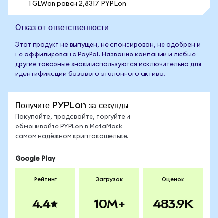
1 GLWon равен 2,8317 PYPLon
Отказ от ответственности
Этот продукт не выпущен, не спонсирован, не одобрен и
не аффилирован с PayPal. Название компании и любые
другие товарные знаки используются исключительно для
идентификации базового эталонного актива.
Получите PYPLon за секунды
Покупайте, продавайте, торгуйте и
обменивайте PYPLon в MetaMask —
самом надёжном криптокошельке.
Google Play
Рейтинг
Загрузок
Оценок
4.4
10M+
483.9K