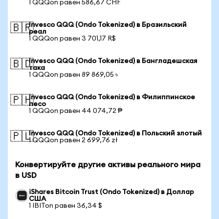
1 QQQon равен 586,67 CHF
Invesco QQQ (Ondo Tokenized) в Бразильский
🇧🇷
реал
1 QQQon равен 3 701,17 R$
Invesco QQQ (Ondo Tokenized) в Бангладешская
🇧🇩
така
1 QQQon равен 89 869,05 ৳
Invesco QQQ (Ondo Tokenized) в Филиппинское
🇵🇭
песо
1 QQQon равен 44 074,72 ₱
Invesco QQQ (Ondo Tokenized) в Польский злотый
🇵🇱
1 QQQon равен 2 699,76 zł
Конвертируйте другие активы реального мира
в USD
iShares Bitcoin Trust (Ondo Tokenized) в Доллар
США
1 IBITon равен 36,34 $