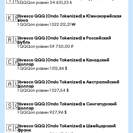
🇹🇷
1 QQQon равен 34 631,23 ₺
Invesco QQQ (Ondo Tokenized) в Южнокорейская
🇰🇷
вона
1 QQQon равен 1 022 212,21 ₩
Invesco QQQ (Ondo Tokenized) в Российский
🇷🇺
рубль
1 QQQon равен 59 730,00 ₽
Invesco QQQ (Ondo Tokenized) в Канадский
🇨🇦
доллар
1 QQQon равен 1 012,86 $
Invesco QQQ (Ondo Tokenized) в Австралийский
🇦🇺
доллар
1 QQQon равен 1 027,54 $
Invesco QQQ (Ondo Tokenized) в Сингапурский
🇸🇬
доллар
1 QQQon равен 927,96 $
Invesco QQQ (Ondo Tokenized) в Швейцарский
🇨🇭
франк