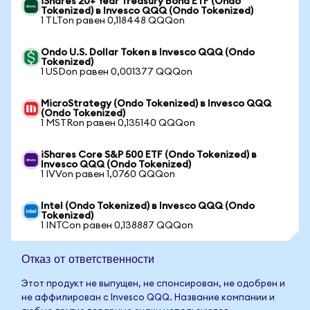
iShares 20+ Year Treasury Bond ETF (Ondo
Tokenized) в Invesco QQQ (Ondo Tokenized)
1 TLTon равен 0,118448 QQQon
Ondo U.S. Dollar Token в Invesco QQQ (Ondo
Tokenized)
1 USDon равен 0,001377 QQQon
MicroStrategy (Ondo Tokenized) в Invesco QQQ
(Ondo Tokenized)
1 MSTRon равен 0,135140 QQQon
iShares Core S&P 500 ETF (Ondo Tokenized) в
Invesco QQQ (Ondo Tokenized)
1 IVVon равен 1,0760 QQQon
Intel (Ondo Tokenized) в Invesco QQQ (Ondo
Tokenized)
1 INTCon равен 0,138887 QQQon
Отказ от ответственности
Этот продукт не выпущен, не спонсирован, не одобрен и
не аффилирован с Invesco QQQ. Название компании и