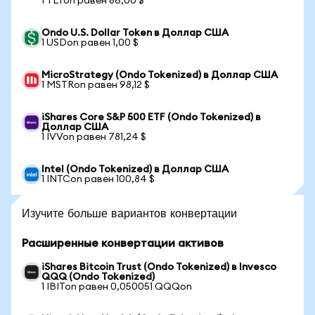
1 TLTon равен 86,00 $
Ondo U.S. Dollar Token в Доллар США
1 USDon равен 1,00 $
MicroStrategy (Ondo Tokenized) в Доллар США
1 MSTRon равен 98,12 $
iShares Core S&P 500 ETF (Ondo Tokenized) в
Доллар США
1 IVVon равен 781,24 $
Intel (Ondo Tokenized) в Доллар США
1 INTCon равен 100,84 $
Изучите больше вариантов конвертации
Расширенные конвертации активов
iShares Bitcoin Trust (Ondo Tokenized) в Invesco
QQQ (Ondo Tokenized)
1 IBITon равен 0,050051 QQQon