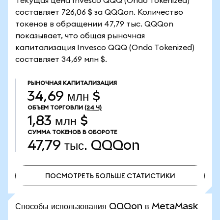
Текущая цена Invesco QQQ (Ondo Tokenized)
составляет 726,06 $ за QQQon. Количество
токенов в обращении 47,79 тыс. QQQon
показывает, что общая рыночная
капитализация Invesco QQQ (Ondo Tokenized)
составляет 34,69 млн $.
РЫНОЧНАЯ КАПИТАЛИЗАЦИЯ
34,69 млн $
ОБЪЕМ ТОРГОВЛИ
(24 Ч)
1,83 млн $
СУММА ТОКЕНОВ В ОБОРОТЕ
47,79 тыс.
QQQon
ПОСМОТРЕТЬ БОЛЬШЕ СТАТИСТИКИ
ПОСМОТРЕТЬ БОЛЬШЕ СТАТИСТИКИ
Способы использования QQQon в MetaMask