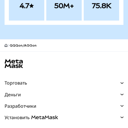
4.7
50M+
75.8K
QQQon/AGGon
Нижний колонтитул сайта MetaMask
Торговать
Торговля
Деньги
Swaps
Покупайте
Разработчики
Прогнозы
НОВИНКА
Карта
Документация для разработчиков
Установить MetaMask
Перпы
НОВИНКА
mUSD
НОВИНКА
Инфопанель
Защита транзакций