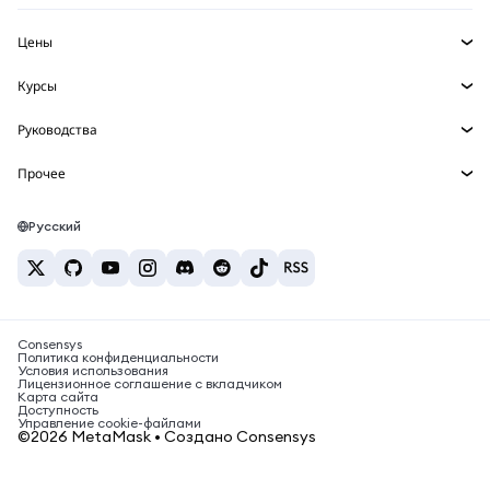
Реальные активы
Зарабатывайте
Набор умных счетов
Агентский кошелек
НОВИНКА
Цены
Встроенные кошельки
Snaps
Цена Bitcoin
Курсы
MetaMask Connect
Цена Ethereum
Награды
НОВИНКА
BTC в USD
Цена Solana
Руководства
Snaps
Безопасность
ETH в USD
Купить BTC
Цена Shiba Inu
USDT в INR
Прочее
Сервисы Web3
Поддержка
Купить ETH
Цена Pepe
Исследуйте контент
BTC в USDT
Купить SOL
Карьера
Цена Tether
Bitcoin-кошелёк
Русский
BTC в INR
Купить PEPE
Контакты
Цена USDC
Кошелёк Solana
ETH в USDT
Купить USDT
Цена Chainlink
Лучшие крипто-карты
USDT в PHP
Купить USDC
Лучшие мобильные криптокошельки
BTC в EUR
Consensys
Купить SHIB
Что такое Polymarket?
Политика конфиденциальности
Условия использования
Купить BNB
Лицензионное соглашение с вкладчиком
Новости о налогах на криптовалюту
Карта сайта
Доступность
Как купить криптовалюту?
Управление cookie-файлами
©2026 MetaMask • Создано Consensys
Как продать биткоин?