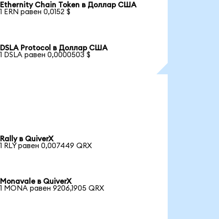
Ethernity Chain Token в Доллар США
1 ERN равен 0,0152 $
DSLA Protocol в Доллар США
1 DSLA равен 0,0000503 $
Rally в QuiverX
1 RLY равен 0,007449 QRX
Monavale в QuiverX
1 MONA равен 9206,1905 QRX