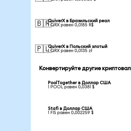
QuiverX в Бразильский реал
🇧🇷
1 QRX равен 0,0185 R$
QuiverX в Польский злотый
🇵🇱
1 QRX равен 0,0135 zł
Конвертируйте другие криптовал
PoolTogether в Доллар США
1 POOL равен 0,0381 $
Stafi в Доллар США
1 FIS равен 0,002259 $