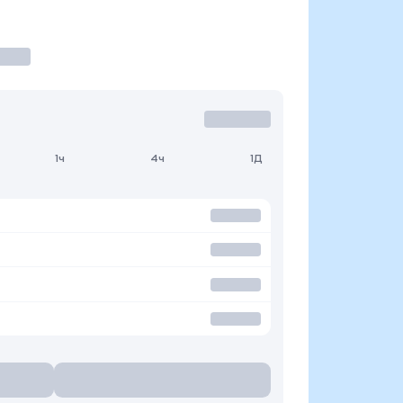
1ч
4ч
1Д