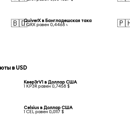
QuiverX в Бангладешская така
🇧🇩
🇵
1 QRX равен 0,4468 ৳
юты в USD
Keep3rV1 в Доллар США
1 KP3R равен 0,7458 $
Celsius в Доллар США
1 CEL равен 0,0117 $