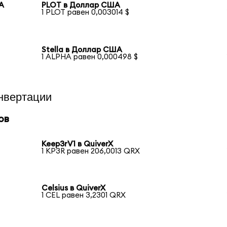
ША
PLOT в Доллар США
1 PLOT равен 0,003014 $
Stella в Доллар США
1 ALPHA равен 0,000498 $
нвертации
ов
Keep3rV1 в QuiverX
1 KP3R равен 206,0013 QRX
Celsius в QuiverX
1 CEL равен 3,2301 QRX