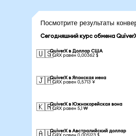
Посмотрите результаты конв
Сегодняшний курс обмена Quiver
QuiverX в Доллар США
🇺🇸
1 QRX равен 0,00362 $
QuiverX в Японская иена
🇯🇵
1 QRX равен 0,5713 ¥
QuiverX в Южнокорейская вона
🇰🇷
1 QRX равен 5,1 ₩
QuiverX в Австралийский доллар
🇦🇺
1 QRX равен 0,005123 $