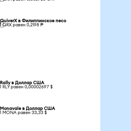
QuiverX в Филиппинское песо

1 QRX равен 0,2198 ₱
Rally в Доллар США
1 RLY равен 0,00002697 $
Monavale в Доллар США
1 MONA равен 33,33 $