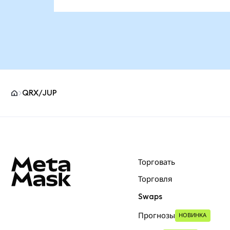
QRX/JUP
Нижний колонтитул сайта MetaMask
Торговать
Торговля
Swaps
Прогнозы
НОВИНКА