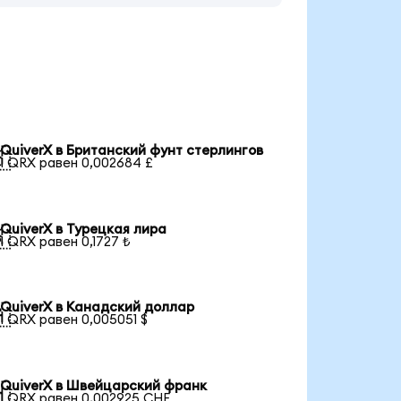
QuiverX в Британский фунт стерлингов

1 QRX равен 0,002684 £
QuiverX в Турецкая лира

1 QRX равен 0,1727 ₺
QuiverX в Канадский доллар

1 QRX равен 0,005051 $
QuiverX в Швейцарский франк

1 QRX равен 0,002925 CHF