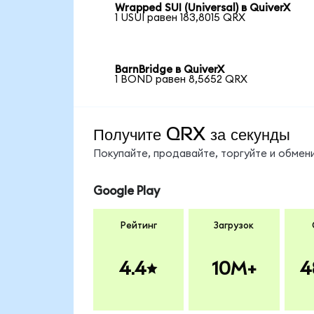
Wrapped SUI (Universal) в QuiverX
1 USUI равен 183,8015 QRX
BarnBridge в QuiverX
1 BOND равен 8,5652 QRX
Получите QRX за секунды
Покупайте, продавайте, торгуйте и обме
Google Play
Рейтинг
Загрузок
4.4
10M+
4