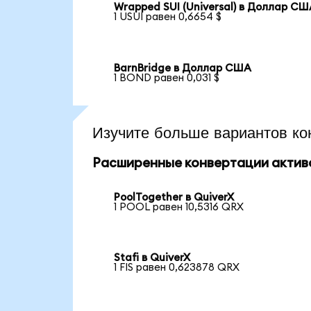
Wrapped SUI (Universal) в Доллар С
1 USUI равен 0,6654 $
BarnBridge в Доллар США
1 BOND равен 0,031 $
Изучите больше вариантов ко
Расширенные конвертации актив
PoolTogether в QuiverX
1 POOL равен 10,5316 QRX
Stafi в QuiverX
1 FIS равен 0,623878 QRX