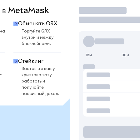
X в MetaMask
Торговать
Обменять QRX
 на
Торгуйте QRX
внутри и между
блокчейнами.
15м
30м
Стейкинг
Заставьте вашу
ом
криптовалюту
работать и
получайте
пассивный доход.