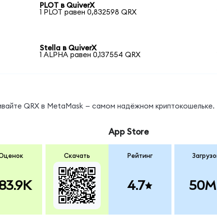
PLOT в QuiverX
1 PLOT равен 0,832598 QRX
Stella в QuiverX
1 ALPHA равен 0,137554 QRX
нивайте QRX в MetaMask — самом надёжном криптокошельке.
App Store
Оценок
Скачать
Рейтинг
Загрузо
83.9K
4.7
50M