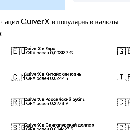
ертации QuiverX в популярные валюты
X
QuiverX в Евро
🇪🇺
🇬
1 QRX равен 0,003132 €
QuiverX в Китайский юань
🇨🇳
🇹
1 QRX равен 0,0244 ¥
QuiverX в Российский рубль
🇷🇺
🇨
1 QRX равен 0,2978 ₽
QuiverX в Сингапурский доллар
🇸🇬
🇨
1 QRX равен 0,004627 $