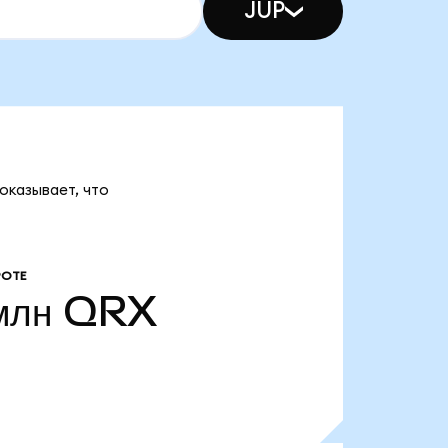
JUP
оказывает, что
РОТЕ
млн
QRX