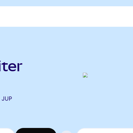
iter
 JUP