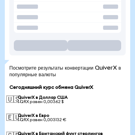
Посмотрите результаты конвертации QuiverX в
популярные валюты
Сегодняшний курс обмена QuiverX
QuiverX в Доллар США
🇺🇸
1 QRX равен 0,00362 $
QuiverX в Евро
🇪🇺
1 QRX равен 0,003132 €
QuiverX в Британский фунт стерлингов