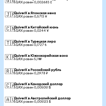
🇬🇧
1 QRX равен 0,002683 £
QuiverX в Японская иена
🇯🇵
1 QRX равен 0,5713 ¥
QuiverX в Китайский юань
🇨🇳
1 QRX равен 0,0244 ¥
QuiverX в Турецкая лира
🇹🇷
1 QRX равен 0,1727 ₺
QuiverX в Южнокорейская вона
🇰🇷
1 QRX равен 5,1 ₩
QuiverX в Российский рубль
🇷🇺
1 QRX равен 0,2978 ₽
QuiverX в Канадский доллар
🇨🇦
1 QRX равен 0,005051 $
QuiverX в Австралийский доллар
🇦🇺
1 QRX равен 0,005123 $