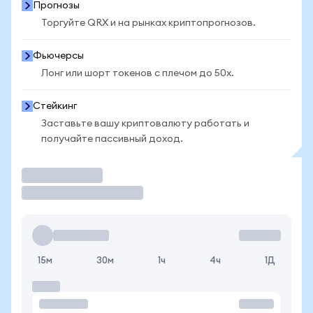
Прогнозы
Торгуйте QRX и на рынках криптопрогнозов.
Фьючерсы
Лонг или шорт токенов с плечом до 50x.
Стейкинг
Заставьте вашу криптовалюту работать и
получайте пассивный доход.
Торговать
15м
30м
1ч
4ч
1Д