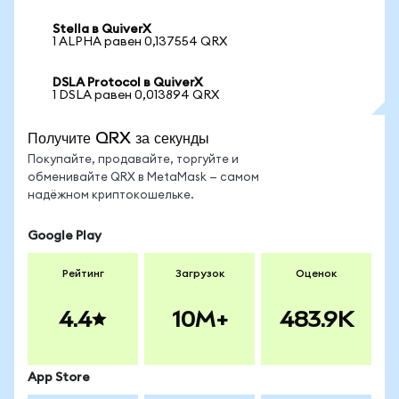
Stella в QuiverX
1 ALPHA равен 0,137554 QRX
DSLA Protocol в QuiverX
1 DSLA равен 0,013894 QRX
Получите QRX за секунды
Покупайте, продавайте, торгуйте и
обменивайте QRX в MetaMask — самом
надёжном криптокошельке.
Google Play
Рейтинг
Загрузок
Оценок
4.4
10M+
483.9K
App Store