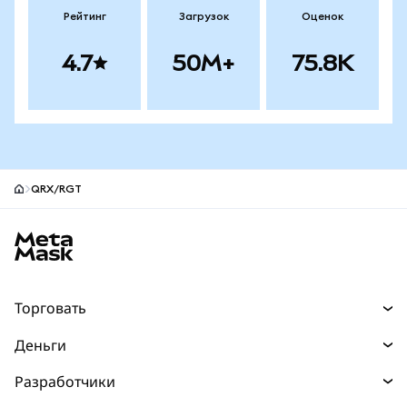
Рейтинг
Загрузок
Оценок
4.7
50M+
75.8K
QRX/RGT
Нижний колонтитул сайта MetaMask
Торговать
Торговля
Деньги
Swaps
Покупайте
Разработчики
Прогнозы
НОВИНКА
Карта
Документация для разработчиков