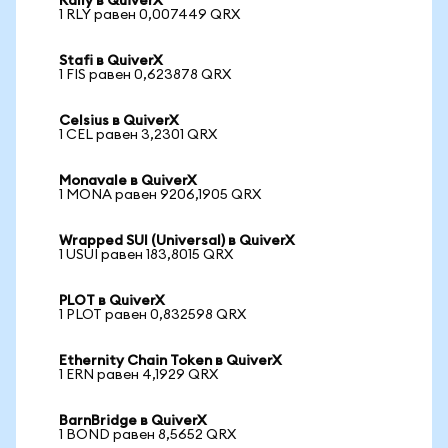
Rally в QuiverX
1 RLY равен 0,007449 QRX
Stafi в QuiverX
1 FIS равен 0,623878 QRX
Celsius в QuiverX
1 CEL равен 3,2301 QRX
Monavale в QuiverX
1 MONA равен 9206,1905 QRX
Wrapped SUI (Universal) в QuiverX
1 USUI равен 183,8015 QRX
PLOT в QuiverX
1 PLOT равен 0,832598 QRX
Ethernity Chain Token в QuiverX
1 ERN равен 4,1929 QRX
BarnBridge в QuiverX
1 BOND равен 8,5652 QRX