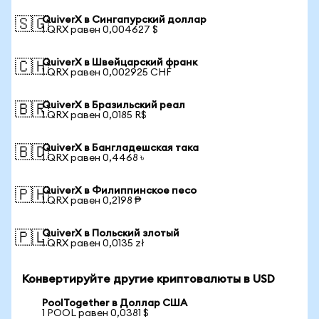
QuiverX в Сингапурский доллар
🇸🇬
1 QRX равен 0,004627 $
QuiverX в Швейцарский франк
🇨🇭
1 QRX равен 0,002925 CHF
QuiverX в Бразильский реал
🇧🇷
1 QRX равен 0,0185 R$
QuiverX в Бангладешская така
🇧🇩
1 QRX равен 0,4468 ৳
QuiverX в Филиппинское песо
🇵🇭
1 QRX равен 0,2198 ₱
QuiverX в Польский злотый
🇵🇱
1 QRX равен 0,0135 zł
Конвертируйте другие криптовалюты в USD
PoolTogether в Доллар США
1 POOL равен 0,0381 $