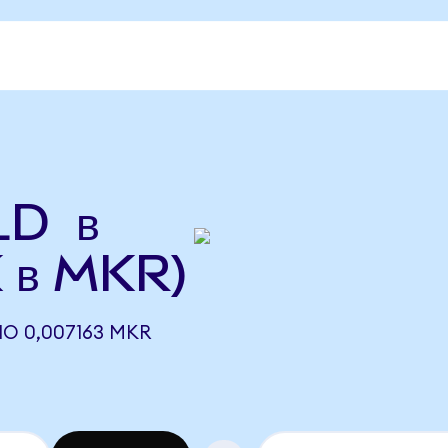
LD в
 в MKR)
О 0,007163 MKR