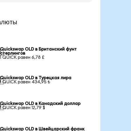
алюты
Quickswap OLD в Британский фунт

стерлингов
1 QUICK равен 6,78 £
Quickswap OLD в Турецкая лира

1 QUICK равен 434,95 ₺
Quickswap OLD в Канадский доллар

1 QUICK равен 12,79 $
Quickswap OLD в Швейцарский франк