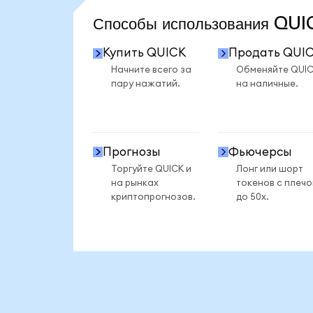
Способы использования QU
Купить QUICK
Продать QUI
Начните всего за
Обменяйте QUI
пару нажатий.
на наличные.
Прогнозы
Фьючерсы
Торгуйте QUICK и
Лонг или шорт
на рынках
токенов с плеч
криптопрогнозов.
до 50x.