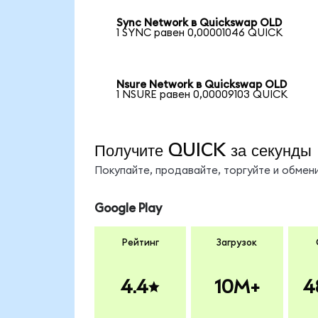
Sync Network в Quickswap OLD
1 SYNC равен 0,00001046 QUICK
Nsure Network в Quickswap OLD
1 NSURE равен 0,00009103 QUICK
Получите QUICK за секунды
Покупайте, продавайте, торгуйте и обме
Google Play
Рейтинг
Загрузок
4.4
10M+
4