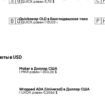
🇸🇬
🇨
1 QUICK равен 11,70 $
Quickswap OLD в Бангладешская така
🇧🇩
🇵
1 QUICK равен 1 131,03 ৳
юты в USD
Maker в Доллар США
1 MKR равен 1 303,36 $
Wrapped ADA (Universal) в Доллар США
1 UADA равен 0,2066 $