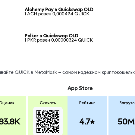
Alchemy Pay в Quickswap OLD
1 ACH равен 0,000494 QUICK
Polker в Quickswap OLD
1 PKR равен 0,00000324 QUICK
нивайте QUICK в MetaMask — самом надёжном криптокошельк
App Store
Оценок
Скачать
Рейтинг
Загрузо
83.8K
4.7
50M