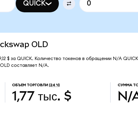
QUICK
uickswap OLD
,12 $ за QUICK. Количество токенов в обращении N/A QUICK
 OLD составляет N/A.
ОБЪЕМ ТОРГОВЛИ
(24 Ч)
СУММА ТО
1,77 тыс. $
N/