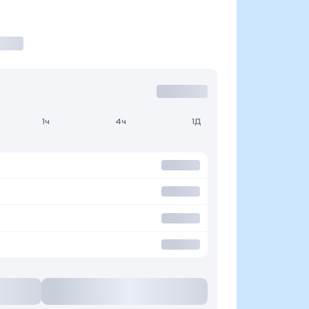
1ч
4ч
1Д