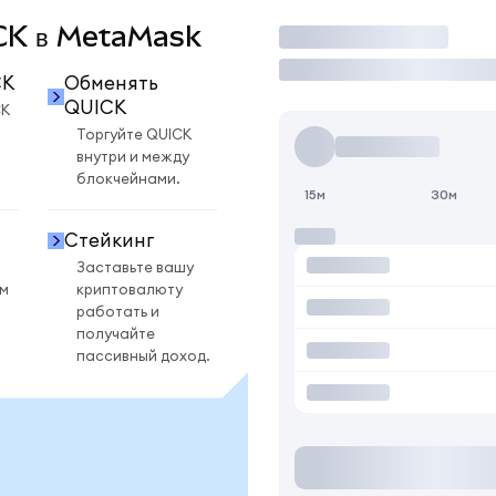
ICK в MetaMask
Торговать
CK
Обменять
QUICK
CK
Торгуйте QUICK
внутри и между
блокчейнами.
15м
30м
Стейкинг
Заставьте вашу
ом
криптовалюту
работать и
получайте
пассивный доход.