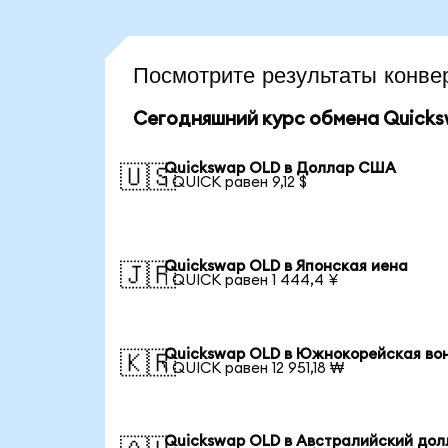
Посмотрите результаты кон
Сегодняшний курс обмена Quick
Quickswap OLD в Доллар США
🇺🇸
1 QUICK равен 9,12 $
Quickswap OLD в Японская иена
🇯🇵
1 QUICK равен 1 444,4 ¥
Quickswap OLD в Южнокорейская во
🇰🇷
1 QUICK равен 12 951,18 ₩
Quickswap OLD в Австралийский дол