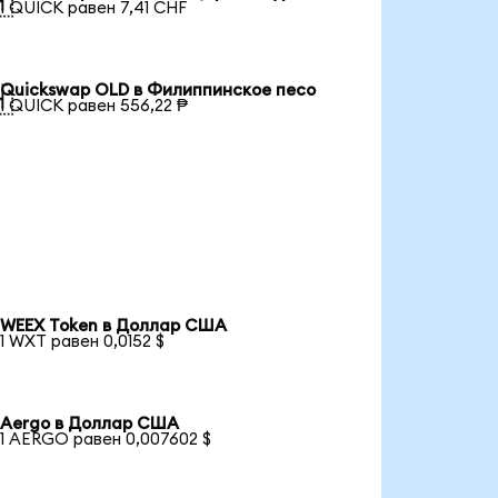

1 QUICK равен 7,41 CHF
Quickswap OLD в Филиппинское песо

1 QUICK равен 556,22 ₱
WEEX Token в Доллар США
1 WXT равен 0,0152 $
Aergo в Доллар США
1 AERGO равен 0,007602 $