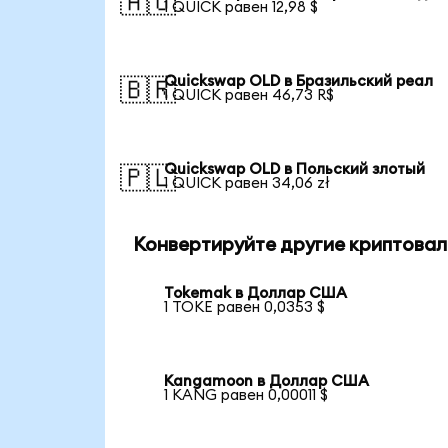
🇦🇺
1 QUICK равен 12,98 $
Quickswap OLD в Бразильский реал
🇧🇷
1 QUICK равен 46,73 R$
Quickswap OLD в Польский злотый
🇵🇱
1 QUICK равен 34,06 zł
Конвертируйте другие криптовал
Tokemak в Доллар США
1 TOKE равен 0,0353 $
Kangamoon в Доллар США
1 KANG равен 0,00011 $