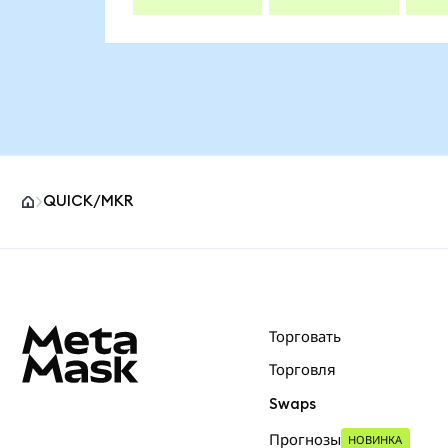
QUICK/MKR
Нижний колонтитул сайта MetaMask
Торговать
Торговля
Swaps
Прогнозы
НОВИНКА