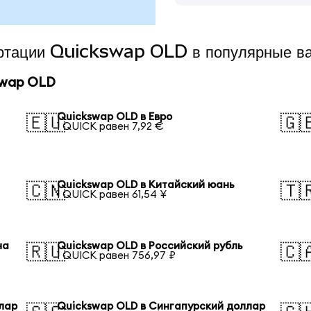
вертации Quickswap OLD в популярные в
swap OLD
Quickswap OLD в Евро
🇪🇺
🇬
1 QUICK равен 7,92 €
Quickswap OLD в Китайский юань
🇨🇳
🇹
1 QUICK равен 61,54 ¥
на
Quickswap OLD в Российский рубль
🇷🇺
🇨
1 QUICK равен 756,97 ₽
лар
Quickswap OLD в Сингапурский доллар