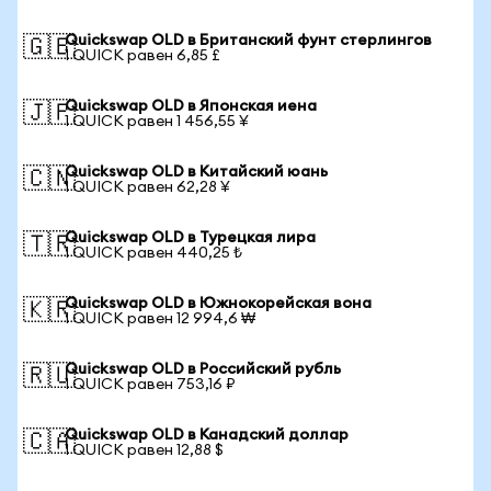
Quickswap OLD в Британский фунт стерлингов
🇬🇧
1 QUICK равен 6,85 £
Quickswap OLD в Японская иена
🇯🇵
1 QUICK равен 1 456,55 ¥
Quickswap OLD в Китайский юань
🇨🇳
1 QUICK равен 62,28 ¥
Quickswap OLD в Турецкая лира
🇹🇷
1 QUICK равен 440,25 ₺
Quickswap OLD в Южнокорейская вона
🇰🇷
1 QUICK равен 12 994,6 ₩
Quickswap OLD в Российский рубль
🇷🇺
1 QUICK равен 753,16 ₽
Quickswap OLD в Канадский доллар
🇨🇦
1 QUICK равен 12,88 $