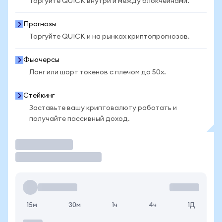
Торгуйте QUICK внутри и между блокчейнами.
Прогнозы
Торгуйте QUICK и на рынках криптопрогнозов.
Фьючерсы
Лонг или шорт токенов с плечом до 50x.
Стейкинг
Заставьте вашу криптовалюту работать и
получайте пассивный доход.
Торговать
15м
30м
1ч
4ч
1Д