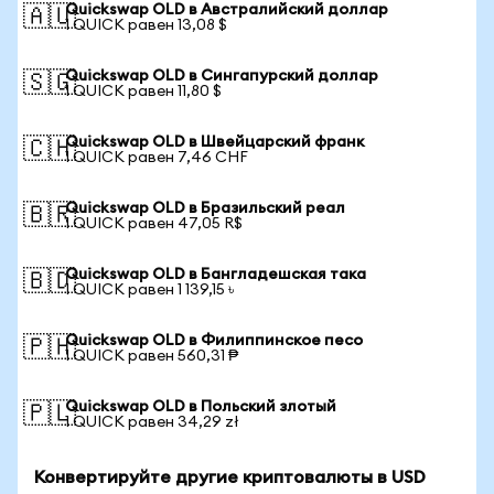
Quickswap OLD в Австралийский доллар
🇦🇺
1 QUICK равен 13,08 $
Quickswap OLD в Сингапурский доллар
🇸🇬
1 QUICK равен 11,80 $
Quickswap OLD в Швейцарский франк
🇨🇭
1 QUICK равен 7,46 CHF
Quickswap OLD в Бразильский реал
🇧🇷
1 QUICK равен 47,05 R$
Quickswap OLD в Бангладешская така
🇧🇩
1 QUICK равен 1 139,15 ৳
Quickswap OLD в Филиппинское песо
🇵🇭
1 QUICK равен 560,31 ₱
Quickswap OLD в Польский злотый
🇵🇱
1 QUICK равен 34,29 zł
Конвертируйте другие криптовалюты в USD