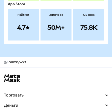
App Store
Рейтинг
Загрузок
Оценок
4.7
50M+
75.8K
QUICK/WXT
Нижний колонтитул сайта MetaMask
Торговать
Торговля
Деньги
Swaps
Покупайте