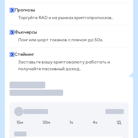
Прогнозы
Торгуйте RAD и на рынках криптопрогнозов.
Фьючерсы
Лонг или шорт токенов с плечом до 50x.
Стейкинг
Заставьте вашу криптовалюту работать и
получайте пассивный доход.
Торговать
15м
30м
1ч
4ч
1Д