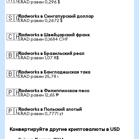
🇦🇺
1 RAD равен 0,296 $
Radworks в Сингапурский доллар
🇸🇬
1 RAD равен 0,2672 $
Radworks в Швейцарский франк
🇨🇭
1 RAD равен 0,1684 CHF
Radworks в Бразильский реал
🇧🇷
1 RAD равен 1,07 R$
Radworks в Бангладешская така
🇧🇩
1 RAD равен 25,78 ৳
Radworks в Филиппинское песо
🇵🇭
1 RAD равен 12,65 ₱
Radworks в Польский злотый
🇵🇱
1 RAD равен 0,7771 zł
Конвертируйте другие криптовалюты в USD