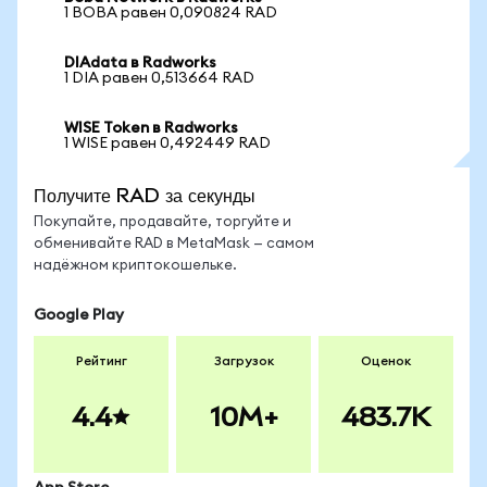
1 BOBA равен 0,090824 RAD
DIAdata в Radworks
1 DIA равен 0,513664 RAD
WISE Token в Radworks
1 WISE равен 0,492449 RAD
Получите RAD за секунды
Покупайте, продавайте, торгуйте и
обменивайте RAD в MetaMask — самом
надёжном криптокошельке.
Google Play
Рейтинг
Загрузок
Оценок
4.4
10M+
483.7K