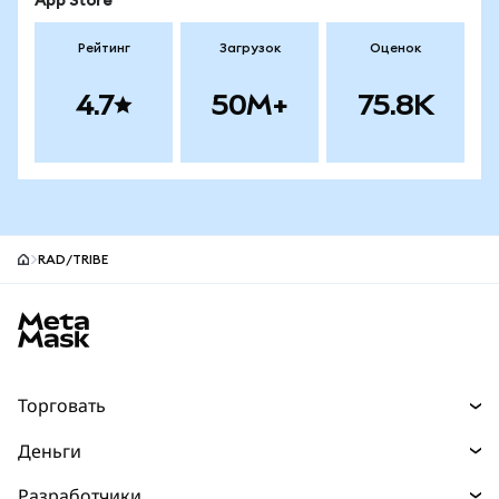
App Store
Рейтинг
Загрузок
Оценок
4.7
50M+
75.8K
RAD/TRIBE
Нижний колонтитул сайта MetaMask
Торговать
Торговля
Деньги
Swaps
Покупайте
Разработчики