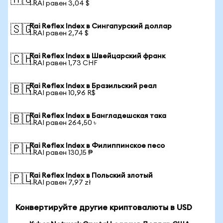
🇦🇺
1 RAI равен 3,04 $
Rai Reflex Index в Сингапурский доллар
🇸🇬
1 RAI равен 2,74 $
Rai Reflex Index в Швейцарский франк
🇨🇭
1 RAI равен 1,73 CHF
Rai Reflex Index в Бразильский реал
🇧🇷
1 RAI равен 10,96 R$
Rai Reflex Index в Бангладешская така
🇧🇩
1 RAI равен 264,50 ৳
Rai Reflex Index в Филиппинское песо
🇵🇭
1 RAI равен 130,15 ₱
Rai Reflex Index в Польский злотый
🇵🇱
1 RAI равен 7,97 zł
Конвертируйте другие криптовалюты в USD