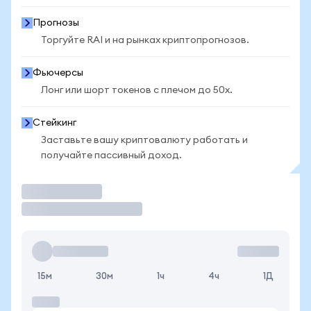
Прогнозы
Торгуйте RAI и на рынках криптопрогнозов.
Фьючерсы
Лонг или шорт токенов с плечом до 50x.
Стейкинг
Заставьте вашу криптовалюту работать и
получайте пассивный доход.
Торговать
15м
30м
1ч
4ч
1Д