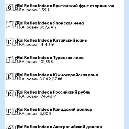
Rai Reflex Index в Британский фунт стерлингов
🇬🇧
1 RAI равен 1,59 £
Rai Reflex Index в Японская иена
🇯🇵
1 RAI равен 337,84 ¥
Rai Reflex Index в Китайский юань
🇨🇳
1 RAI равен 14,44 ¥
Rai Reflex Index в Турецкая лира
🇹🇷
1 RAI равен 101,85 ₺
Rai Reflex Index в Южнокорейская вона
🇰🇷
1 RAI равен 3 049,07 ₩
Rai Reflex Index в Российский рубль
🇷🇺
1 RAI равен 174,46 ₽
Rai Reflex Index в Канадский доллар
🇨🇦
1 RAI равен 3,00 $
Rai Reflex Index в Австралийский доллар