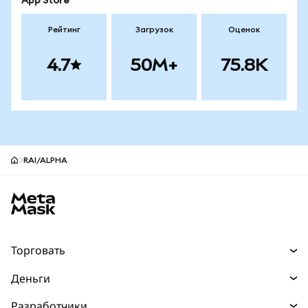
App Store
Рейтинг
Загрузок
Оценок
4.7
50M+
75.8K
RAI/ALPHA
Нижний колонтитул сайта MetaMask
Торговать
Торговля
Деньги
Swaps
Покупайте
Разработчики