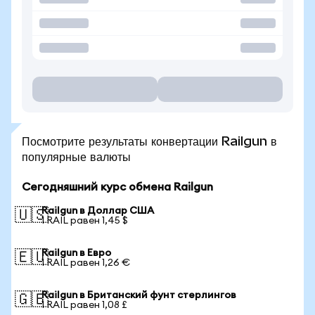
Посмотрите результаты конвертации Railgun в
популярные валюты
Сегодняшний курс обмена Railgun
Railgun в Доллар США
🇺🇸
1 RAIL равен 1,45 $
Railgun в Евро
🇪🇺
1 RAIL равен 1,26 €
Railgun в Британский фунт стерлингов
🇬🇧
1 RAIL равен 1,08 £