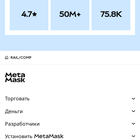
4.7
50M+
75.8K
RAIL/COMP
Нижний колонтитул сайта MetaMask
Торговать
Торговля
Деньги
Swaps
Покупайте
Разработчики
Прогнозы
НОВИНКА
Карта
Документация для разработчиков
Установить MetaMask
Перпы
НОВИНКА