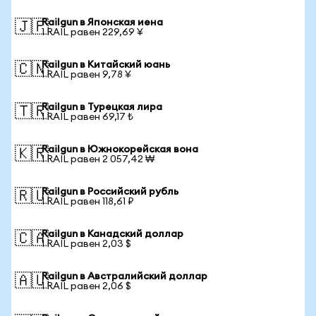
Railgun в Японская иена
🇯🇵
1 RAIL равен 229,69 ¥
Railgun в Китайский юань
🇨🇳
1 RAIL равен 9,78 ¥
Railgun в Турецкая лира
🇹🇷
1 RAIL равен 69,17 ₺
Railgun в Южнокорейская вона
🇰🇷
1 RAIL равен 2 057,42 ₩
Railgun в Российский рубль
🇷🇺
1 RAIL равен 118,61 ₽
Railgun в Канадский доллар
🇨🇦
1 RAIL равен 2,03 $
Railgun в Австралийский доллар
🇦🇺
1 RAIL равен 2,06 $