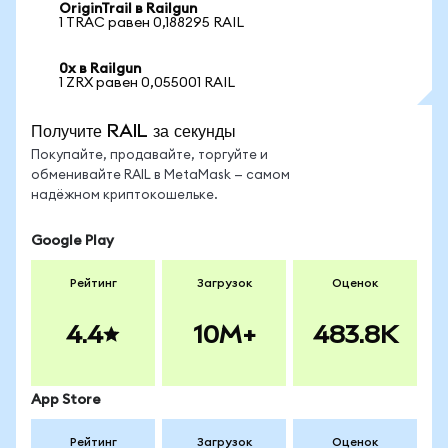
OriginTrail в Railgun
1 TRAC равен 0,188295 RAIL
0x в Railgun
1 ZRX равен 0,055001 RAIL
Получите RAIL за секунды
Покупайте, продавайте, торгуйте и
обменивайте RAIL в MetaMask — самом
надёжном криптокошельке.
Google Play
Рейтинг
Загрузок
Оценок
4.4
10M+
483.8K
App Store
Рейтинг
Загрузок
Оценок