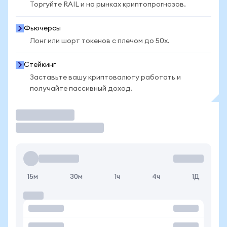
Торгуйте RAIL и на рынках криптопрогнозов.
Фьючерсы
Лонг или шорт токенов с плечом до 50x.
Стейкинг
Заставьте вашу криптовалюту работать и
получайте пассивный доход.
Торговать
15м
30м
1ч
4ч
1Д