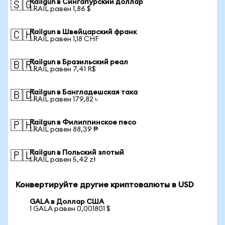
Railgun в Сингапурский доллар
🇸🇬
1 RAIL равен 1,86 $
Railgun в Швейцарский франк
🇨🇭
1 RAIL равен 1,18 CHF
Railgun в Бразильский реал
🇧🇷
1 RAIL равен 7,41 R$
Railgun в Бангладешская така
🇧🇩
1 RAIL равен 179,82 ৳
Railgun в Филиппинское песо
🇵🇭
1 RAIL равен 88,39 ₱
Railgun в Польский злотый
🇵🇱
1 RAIL равен 5,42 zł
Конвертируйте другие криптовалюты в USD
GALA в Доллар США
1 GALA равен 0,001801 $