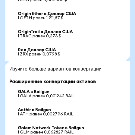
1 XCN равен 0,003063 $
Origin Ether в Доллар США
1 OETH равен 1 911,87 $
OriginTrail в Доллар США
1 TRAC равен 0,273 $
0x в Доллар США
1 ZRX равен 0,0798 $
Изучите больше вариантов конвертации
Расширенные конвертации активов
GALA в Railgun
1 GALA равен 0,001242 RAIL
Aethir в Railgun
1 ATH равен 0,002796 RAIL
Golem Network Token в Railgun
1 GLM равен 0,062827 RAIL