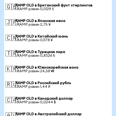
RAMP OLD в Британский фунт стерлингов
🇬🇧
1 RAMP равен 0,0129 £
RAMP OLD в Японская иена
🇯🇵
1 RAMP равен 2,75 ¥
RAMP OLD в Китайский юань
🇨🇳
1 RAMP равен 0,1178 ¥
RAMP OLD в Турецкая лира
🇹🇷
1 RAMP равен 0,8326 ₺
RAMP OLD в Южнокорейская вона
🇰🇷
1 RAMP равен 24,58 ₩
RAMP OLD в Российский рубль
🇷🇺
1 RAMP равен 1,44 ₽
RAMP OLD в Канадский доллар
🇨🇦
1 RAMP равен 0,0244 $
RAMP OLD в Австралийский доллар