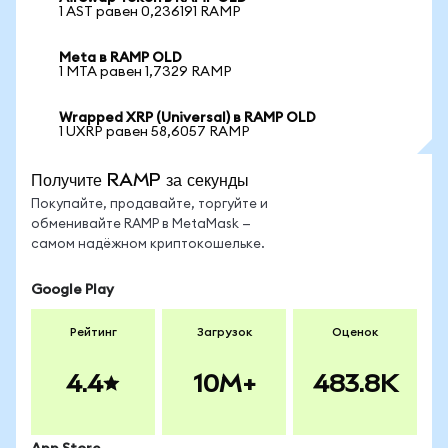
1 AST равен 0,236191 RAMP
Meta в RAMP OLD
1 MTA равен 1,7329 RAMP
Wrapped XRP (Universal) в RAMP OLD
1 UXRP равен 58,6057 RAMP
Получите RAMP за секунды
Покупайте, продавайте, торгуйте и
обменивайте RAMP в MetaMask —
самом надёжном криптокошельке.
Google Play
Рейтинг
Загрузок
Оценок
4.4
10M+
483.8K