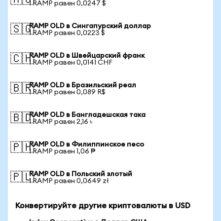
🇦🇺
1 RAMP равен 0,0247 $
RAMP OLD в Сингапурский доллар
🇸🇬
1 RAMP равен 0,0223 $
RAMP OLD в Швейцарский франк
🇨🇭
1 RAMP равен 0,0141 CHF
RAMP OLD в Бразильский реал
🇧🇷
1 RAMP равен 0,089 R$
RAMP OLD в Бангладешская така
🇧🇩
1 RAMP равен 2,16 ৳
RAMP OLD в Филиппинское песо
🇵🇭
1 RAMP равен 1,06 ₱
RAMP OLD в Польский злотый
🇵🇱
1 RAMP равен 0,0649 zł
Конвертируйте другие криптовалюты в USD