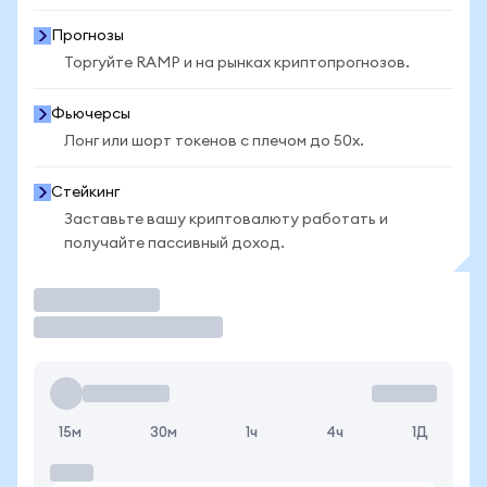
Прогнозы
Торгуйте RAMP и на рынках криптопрогнозов.
Фьючерсы
Лонг или шорт токенов с плечом до 50x.
Стейкинг
Заставьте вашу криптовалюту работать и
получайте пассивный доход.
Торговать
15м
30м
1ч
4ч
1Д