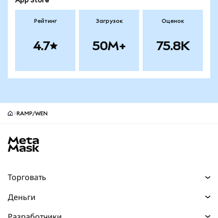
App Store
Рейтинг
Загрузок
Оценок
4.7
50M+
75.8K
RAMP/WEN
Нижний колонтитул сайта MetaMask
Торговать
Торговля
Деньги
Swaps
Покупайте
Разработчики