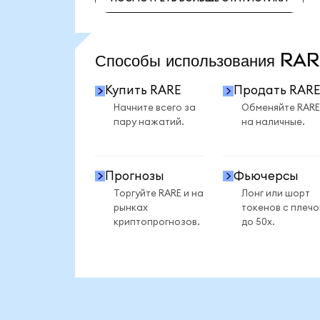
ПОСМОТРЕТЬ БОЛЬШЕ СТАТИСТИКИ
Способы использования R
Купить RARE
Продать RARE
Начните всего за
Обменяйте RARE
пару нажатий.
на наличные.
Прогнозы
Фьючерсы
Торгуйте RARE и на
Лонг или шорт
рынках
токенов с плеч
криптопрогнозов.
до 50x.