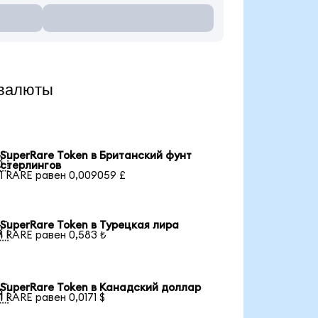
 валюты
SuperRare Token в Британский фунт

стерлингов
1 RARE равен 0,009059 £
SuperRare Token в Турецкая лира

1 RARE равен 0,583 ₺
SuperRare Token в Канадский доллар

1 RARE равен 0,0171 $