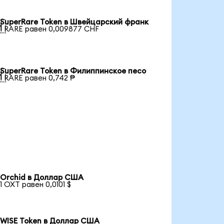
SuperRare Token в Швейцарский франк

1 RARE равен 0,009877 CHF
SuperRare Token в Филиппинское песо

1 RARE равен 0,742 ₱
Orchid в Доллар США
1 OXT равен 0,0101 $
WISE Token в Доллар США