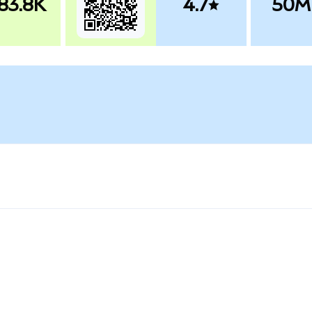
83.8K
4.7
50M