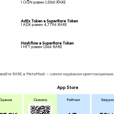
1 OGN равен 1,3061 RARE
AdEx Token в SuperRare Token
1 ADX равен 4,7796 RARE
Hashflow в SuperRare Token
1 HFT равен 1,1166 RARE
нивайте RARE в MetaMask — самом надёжном криптокошельке
App Store
Оценок
Скачать
Рейтинг
Загрузо