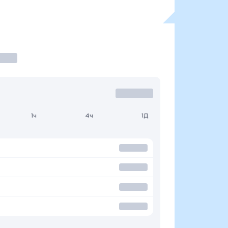
1ч
4ч
1Д