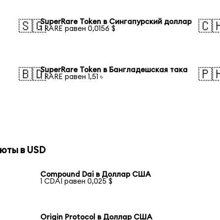
SuperRare Token в Сингапурский доллар
🇸🇬
🇨
1 RARE равен 0,0156 $
SuperRare Token в Бангладешская така
🇧🇩
🇵
1 RARE равен 1,51 ৳
юты в USD
Compound Dai в Доллар США
1 CDAI равен 0,025 $
Origin Protocol в Доллар США