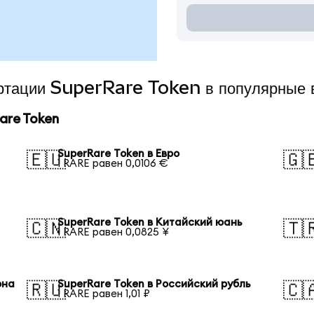
вертации SuperRare Token в популярные
are Token
SuperRare Token в Евро
🇪🇺
🇬
1 RARE равен 0,0106 €
SuperRare Token в Китайский юань
🇨🇳
🇹
1 RARE равен 0,0825 ¥
она
SuperRare Token в Российский рубль
🇷🇺
🇨
1 RARE равен 1,01 ₽