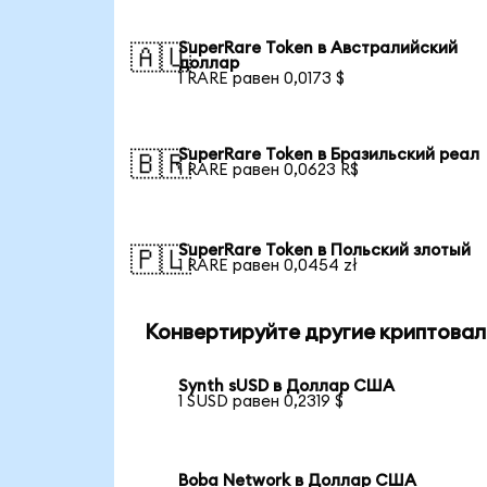
SuperRare Token в Австралийский
🇦🇺
доллар
1 RARE равен 0,0173 $
SuperRare Token в Бразильский реал
🇧🇷
1 RARE равен 0,0623 R$
SuperRare Token в Польский злотый
🇵🇱
1 RARE равен 0,0454 zł
Конвертируйте другие криптовал
Synth sUSD в Доллар США
1 SUSD равен 0,2319 $
Boba Network в Доллар США