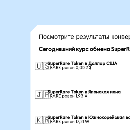
Посмотрите результаты кон
Сегодняшний курс обмена SuperR
SuperRare Token в Доллар США
🇺🇸
1 RARE равен 0,0122 $
SuperRare Token в Японская иена
🇯🇵
1 RARE равен 1,93 ¥
SuperRare Token в Южнокорейская в
🇰🇷
1 RARE равен 17,21 ₩