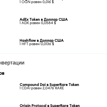
1 OGN равен 0,016 $
AdEx Token в Доллар США
1 ADX равен 0,0584 $
Hashflow в Доллар США
1 HFT равен 0,0136 $
нвертации
ов
Compound Dai в SuperRare Token
1 CDAI равен 2,0476 RARE
Origin Protocol в SuperRare Token