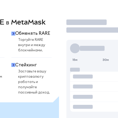
ARE в MetaMask
Торговать
Обменять RARE
Торгуйте RARE
внутри и между
блокчейнами.
15м
30м
Стейкинг
Заставьте вашу
ом
криптовалюту
работать и
получайте
пассивный доход.