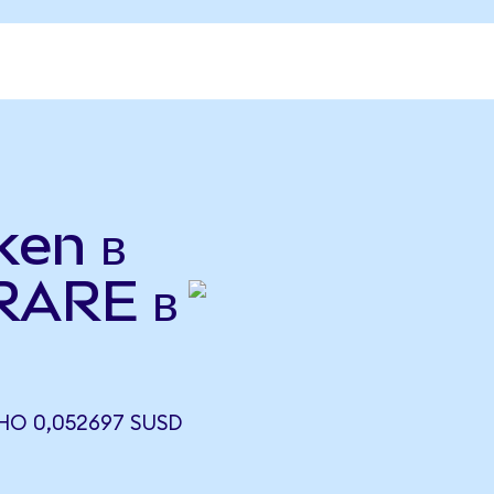
ken в
RARE в
НО 0,052697 SUSD