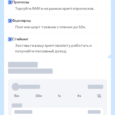
Прогнозы
Торгуйте RARI и на рынках криптопрогнозов.
Фьючерсы
Лонг или шорт токенов с плечом до 50x.
Стейкинг
Заставьте вашу криптовалюту работать и
получайте пассивный доход.
Торговать
15м
30м
1ч
4ч
1Д