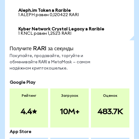
Aleph.im Token в Rarible
1 ALEPH равен 0,120422 RARI
Kyber Network Crystal Legacy в Rarible
1 KNCL равен 1,2523 RARI
Получите RARI за секунды
Покупайте, продавайте, торгуйте и
обменивайте RARI в MetaMask — самом
надёжном криптокошельке.
Google Play
Рейтинг
Загрузок
Оценок
4.4
10M+
483.7K
App Store