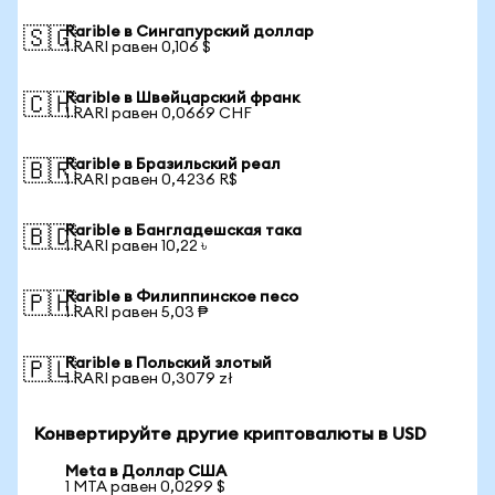
Rarible в Сингапурский доллар
🇸🇬
1 RARI равен 0,106 $
Rarible в Швейцарский франк
🇨🇭
1 RARI равен 0,0669 CHF
Rarible в Бразильский реал
🇧🇷
1 RARI равен 0,4236 R$
Rarible в Бангладешская така
🇧🇩
1 RARI равен 10,22 ৳
Rarible в Филиппинское песо
🇵🇭
1 RARI равен 5,03 ₱
Rarible в Польский злотый
🇵🇱
1 RARI равен 0,3079 zł
Конвертируйте другие криптовалюты в USD
Meta в Доллар США
1 MTA равен 0,0299 $