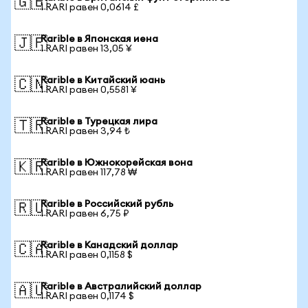
🇬🇧
1 RARI равен 0,0614 £
Rarible в Японская иена
🇯🇵
1 RARI равен 13,05 ¥
Rarible в Китайский юань
🇨🇳
1 RARI равен 0,5581 ¥
Rarible в Турецкая лира
🇹🇷
1 RARI равен 3,94 ₺
Rarible в Южнокорейская вона
🇰🇷
1 RARI равен 117,78 ₩
Rarible в Российский рубль
🇷🇺
1 RARI равен 6,75 ₽
Rarible в Канадский доллар
🇨🇦
1 RARI равен 0,1158 $
Rarible в Австралийский доллар
🇦🇺
1 RARI равен 0,1174 $