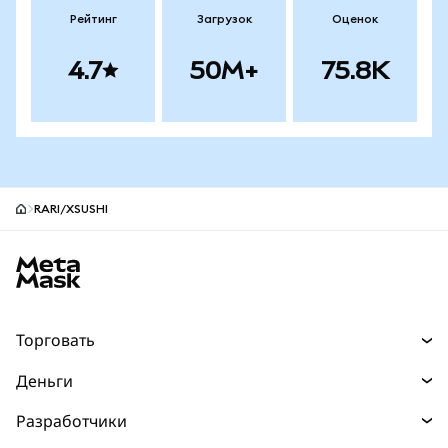
Рейтинг
Загрузок
Оценок
4.7
50M+
75.8K
RARI/XSUSHI
Нижний колонтитул сайта MetaMask
Торговать
Торговля
Деньги
Swaps
Покупайте
Разработчики
Прогнозы
НОВИНКА
Карта
Документация для разработчиков