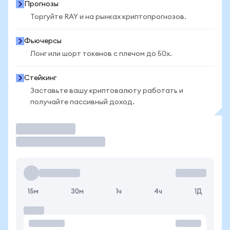
Прогнозы
Торгуйте RAY и на рынках криптопрогнозов.
Фьючерсы
Лонг или шорт токенов с плечом до 50x.
Стейкинг
Заставьте вашу криптовалюту работать и
получайте пассивный доход.
Торговать
15м
30м
1ч
4ч
1Д