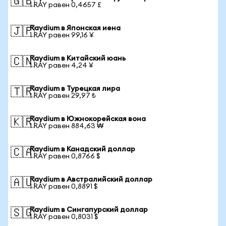
🇬🇧
1 RAY равен 0,4657 £
Raydium в Японская иена
🇯🇵
1 RAY равен 99,16 ¥
Raydium в Китайский юань
🇨🇳
1 RAY равен 4,24 ¥
Raydium в Турецкая лира
🇹🇷
1 RAY равен 29,97 ₺
Raydium в Южнокорейская вона
🇰🇷
1 RAY равен 884,63 ₩
Raydium в Канадский доллар
🇨🇦
1 RAY равен 0,8766 $
Raydium в Австралийский доллар
🇦🇺
1 RAY равен 0,8891 $
Raydium в Сингапурский доллар
🇸🇬
1 RAY равен 0,8031 $