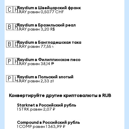
Raydium в Швейцарский франк
🇨🇭
1 RAY равен 0,5077 CHF
Raydium в Бразильский реал
🇧🇷
1 RAY равен 3,20 R$
Raydium в Бангладешская така
🇧🇩
1 RAY равен 77,55 ৳
Raydium в Филиппинское песо
🇵🇭
1 RAY равен 38,14 ₱
Raydium в Польский злотый
🇵🇱
1 RAY равен 2,33 zł
Конвертируйте другие криптовалюты в RUB
Starknet в Российский рубль
1 STRK равен 2,07 ₽
Compound в Российский рубль
1 COMP равен 1 363,99 ₽