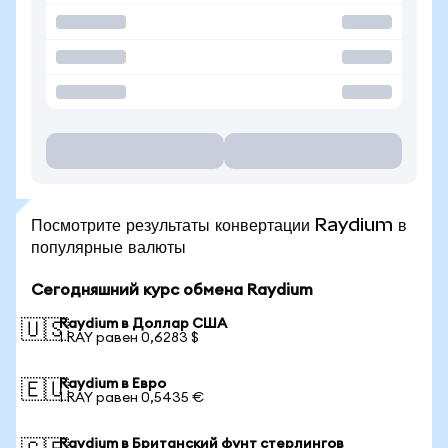
Посмотрите результаты конвертации Raydium в
популярные валюты
Сегодняшний курс обмена Raydium
Raydium в Доллар США
🇺🇸
1 RAY равен 0,6283 $
Raydium в Евро
🇪🇺
1 RAY равен 0,5435 €
Raydium в Британский фунт стерлингов