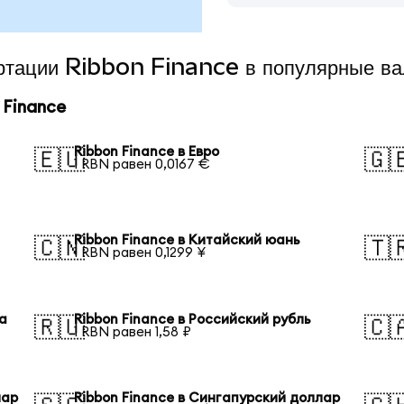
ертации Ribbon Finance в популярные в
 Finance
Ribbon Finance в Евро
🇪🇺
🇬
1 RBN равен 0,0167 €
Ribbon Finance в Китайский юань
🇨🇳
🇹
1 RBN равен 0,1299 ¥
а
Ribbon Finance в Российский рубль
🇷🇺
🇨
1 RBN равен 1,58 ₽
лар
Ribbon Finance в Сингапурский доллар