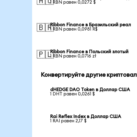
🇦🇺
1 RBN равен 0,0272 $
Ribbon Finance в Бразильский реал
🇧🇷
1 RBN равен 0,0981 R$
Ribbon Finance в Польский злотый
🇵🇱
1 RBN равен 0,0716 zł
Конвертируйте другие криптовал
dHEDGE DAO Token в Доллар США
1 DHT равен 0,0261 $
Rai Reflex Index в Доллар США
1 RAI равен 2,17 $