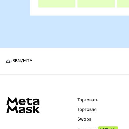
RBN/MTA
Нижний колонтитул сайта MetaMask
Торговать
Торговля
Swaps