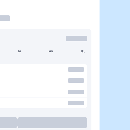
1ч
4ч
1Д