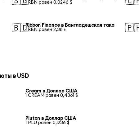
🇸🇬
🇨
1 RBN равен 0,0246 $
Ribbon Finance в Бангладешская така
🇧🇩
🇵
1 RBN равен 2,38 ৳
юты в USD
Cream в Доллар США
1 CREAM равен 0,4361 $
Pluton в Доллар США
1 PLU равен 0,1236 $