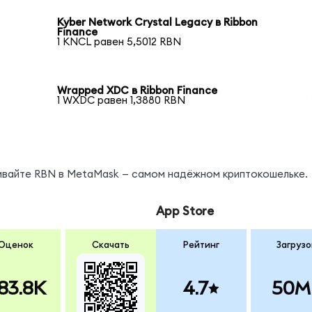
Kyber Network Crystal Legacy в Ribbon
Finance
1 KNCL равен 5,5012 RBN
Wrapped XDC в Ribbon Finance
1 WXDC равен 1,3880 RBN
нивайте RBN в MetaMask — самом надёжном криптокошельке.
App Store
Оценок
Скачать
Рейтинг
Загрузо
83.8K
4.7
50M