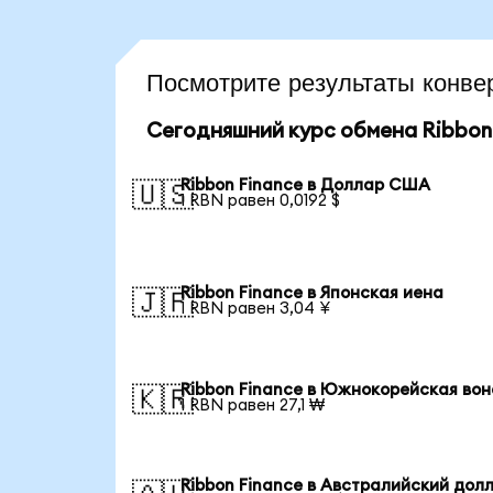
Посмотрите результаты конв
Сегодняшний курс обмена Ribbon
Ribbon Finance в Доллар США
🇺🇸
1 RBN равен 0,0192 $
Ribbon Finance в Японская иена
🇯🇵
1 RBN равен 3,04 ¥
Ribbon Finance в Южнокорейская вон
🇰🇷
1 RBN равен 27,1 ₩
Ribbon Finance в Австралийский дол