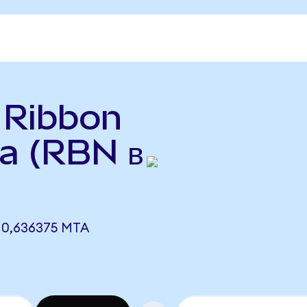
ь Ribbon
a (RBN в
 0,636375 MTA