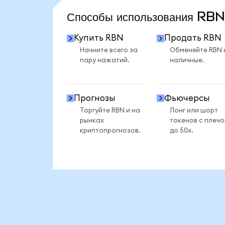
Способы использования RB
Купить RBN
Продать RBN
Начните всего за
Обменяйте RBN 
пару нажатий.
наличные.
Прогнозы
Фьючерсы
Торгуйте RBN и на
Лонг или шорт
рынках
токенов с плеч
криптопрогнозов.
до 50x.