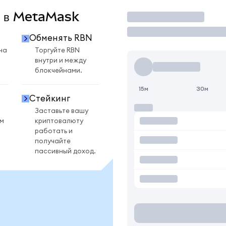
N в MetaMask
Торговать
Обменять RBN
на
Торгуйте RBN
внутри и между
блокчейнами.
15м
30м
Стейкинг
Заставьте вашу
ом
криптовалюту
работать и
получайте
пассивный доход.