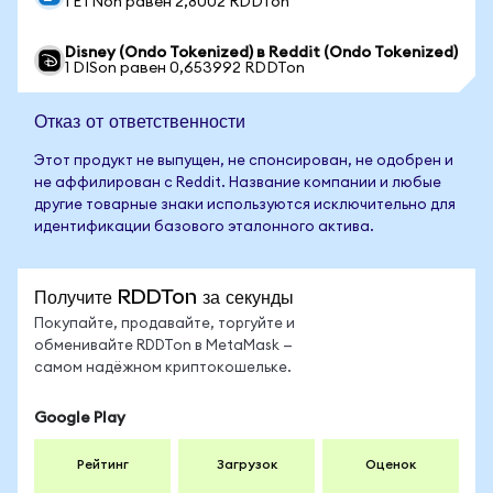
1 ETNon равен 2,8002 RDDTon
Disney (Ondo Tokenized) в Reddit (Ondo Tokenized)
1 DISon равен 0,653992 RDDTon
Отказ от ответственности
Этот продукт не выпущен, не спонсирован, не одобрен и
не аффилирован с Reddit. Название компании и любые
другие товарные знаки используются исключительно для
идентификации базового эталонного актива.
Получите RDDTon за секунды
Покупайте, продавайте, торгуйте и
обменивайте RDDTon в MetaMask —
самом надёжном криптокошельке.
Google Play
Рейтинг
Загрузок
Оценок