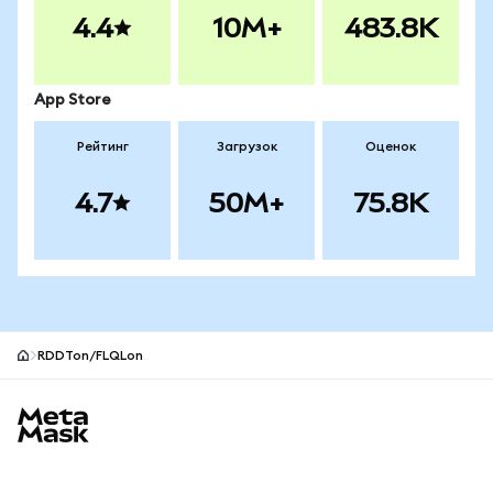
4.4
10M+
483.8K
App Store
Рейтинг
Загрузок
Оценок
4.7
50M+
75.8K
RDDTon/FLQLon
Нижний колонтитул сайта MetaMask