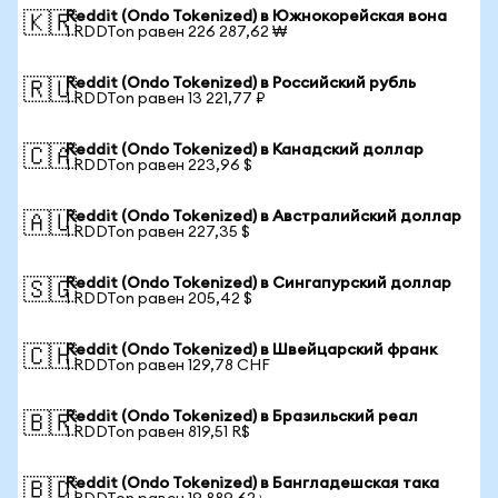
Reddit (Ondo Tokenized) в Южнокорейская вона
🇰🇷
1 RDDTon равен 226 287,62 ₩
Reddit (Ondo Tokenized) в Российский рубль
🇷🇺
1 RDDTon равен 13 221,77 ₽
Reddit (Ondo Tokenized) в Канадский доллар
🇨🇦
1 RDDTon равен 223,96 $
Reddit (Ondo Tokenized) в Австралийский доллар
🇦🇺
1 RDDTon равен 227,35 $
Reddit (Ondo Tokenized) в Сингапурский доллар
🇸🇬
1 RDDTon равен 205,42 $
Reddit (Ondo Tokenized) в Швейцарский франк
🇨🇭
1 RDDTon равен 129,78 CHF
Reddit (Ondo Tokenized) в Бразильский реал
🇧🇷
1 RDDTon равен 819,51 R$
Reddit (Ondo Tokenized) в Бангладешская така
🇧🇩