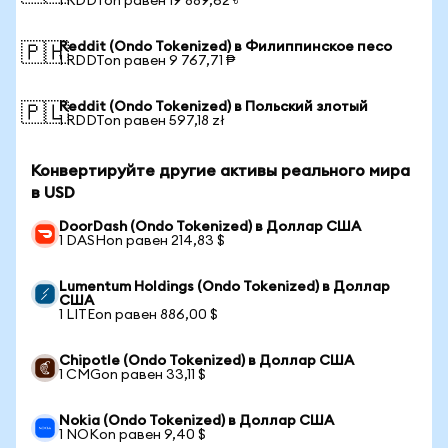
1 RDDTon равен 19 889,62 ৳
Reddit (Ondo Tokenized) в Филиппинское песо
🇵🇭
1 RDDTon равен 9 767,71 ₱
Reddit (Ondo Tokenized) в Польский злотый
🇵🇱
1 RDDTon равен 597,18 zł
Конвертируйте другие активы реального мира
в USD
DoorDash (Ondo Tokenized) в Доллар США
1 DASHon равен 214,83 $
Lumentum Holdings (Ondo Tokenized) в Доллар
США
1 LITEon равен 886,00 $
Chipotle (Ondo Tokenized) в Доллар США
1 CMGon равен 33,11 $
Nokia (Ondo Tokenized) в Доллар США
1 NOKon равен 9,40 $