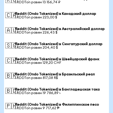
🇷🇺
1 RDDTon равен 13 156,74 ₽
Reddit (Ondo Tokenized) в Канадский доллар
🇨🇦
1 RDDTon равен 223,00 $
Reddit (Ondo Tokenized) в Австралийский доллар
🇦🇺
1 RDDTon равен 226,43 $
Reddit (Ondo Tokenized) в Сингапурский доллар
🇸🇬
1 RDDTon равен 204,40 $
Reddit (Ondo Tokenized) в Швейцарский франк
🇨🇭
1 RDDTon равен 129,20 CHF
Reddit (Ondo Tokenized) в Бразильский реал
🇧🇷
1 RDDTon равен 817,08 R$
Reddit (Ondo Tokenized) в Бангладешская така
🇧🇩
1 RDDTon равен 19 786,89 ৳
Reddit (Ondo Tokenized) в Филиппинское песо
🇵🇭
1 RDDTon равен 9 717,62 ₱