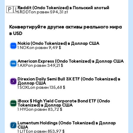
Reddit (Ondo Tokenized) в Польский злотый
🇵🇱
1 RDDTon равен 594,31 zł
Конвертируйте другие активы реального мира
в USD
Nokia (Ondo Tokenized) в Доллар США
1 NOKon равен 9,49 $
American Express (Ondo Tokenized) в Доллар США
1 AXPon равен 349,21 $
Direxion Daily Semi Bull 3X ETF (Ondo Tokenized) в
Доллар США
1 SOXLon равен 135,68 $
iBoxx $ High Yield Corporate Bond ETF (Ondo
Tokenized) в Доллар США
1 HYGon равен 83,72 $
Lumentum Holdings (Ondo Tokenized) в Доллар
США
1 LITEon равен 853,97 $