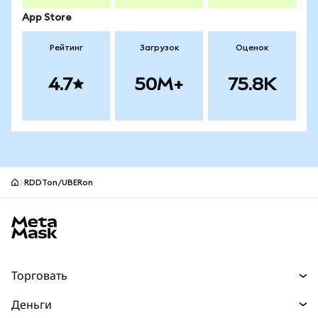
App Store
Рейтинг
Загрузок
Оценок
4.7
50M+
75.8K
RDDTon/UBERon
Нижний колонтитул сайта MetaMask
Торговать
Торговля
Деньги
Swaps