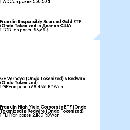
1 WDCon равен 550,50 $
Franklin Responsibly Sourced Gold ETF
(Ondo Tokenized) в Доллар США
1 FGDLon равен 56,58 $
GE Vernova (Ondo Tokenized) в Redwire
(Ondo Tokenized)
1 GEVon равен 88,4815 RDWon
Franklin High Yield Corporate ETF (Ondo
Tokenized) в Redwire (Ondo Tokenized)
1 FLHYon равен 2,1135 RDWon