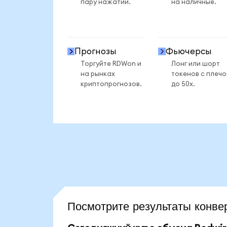
пару нажатий.
на наличные.
Прогнозы
Фьючерсы
Торгуйте RDWon и
Лонг или шорт
на рынках
токенов с плеч
криптопрогнозов.
до 50x.
Посмотрите результаты кон