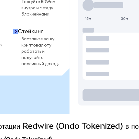
Торгуйте RDWon
внутри и между
блокчейнами.
15м
30м
Стейкинг
Заставьте вашу
ом
криптовалюту
работать и
получайте
пассивный доход.
вертации Redwire (Ondo Tokenized) в п