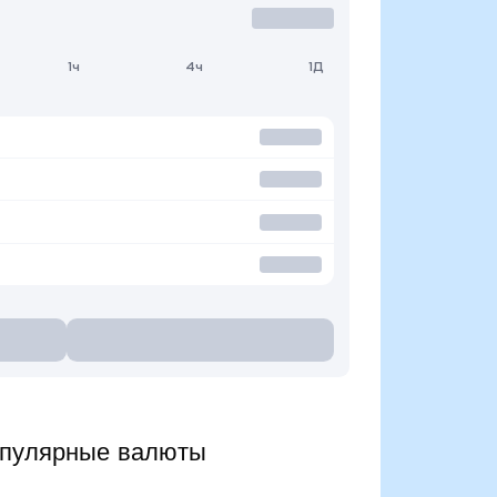
1ч
4ч
1Д
опулярные валюты