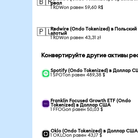
🇧🇷
реал
1 RDWon равен 59,60 R$
Redwire (Ondo Tokenized) в Польский
🇵🇱
злотый
1 RDWon равен 43,31 zł
Конвертируйте другие активы ре
Spotify (Ondo Tokenized) в Доллар 
1 SPOTon равен 489,38 $
Franklin Focused Growth ETF (Ondo
Tokenized) в Доллар США
1 FFOGon равен 50,03 $
Oklo (Ondo Tokenized) в Доллар США
1 OKLOon равен 43,17 $