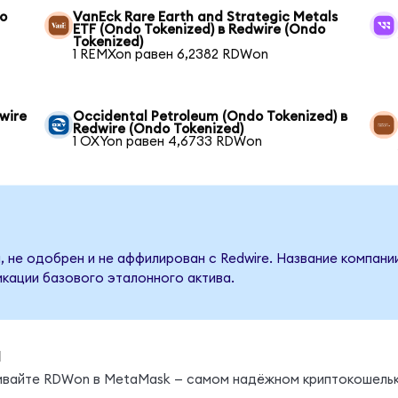
do
VanEck Rare Earth and Strategic Metals
ETF (Ondo Tokenized) в Redwire (Ondo
Tokenized)
1 REMXon равен 6,2382 RDWon
wire
Occidental Petroleum (Ondo Tokenized) в
Redwire (Ondo Tokenized)
1 OXYon равен 4,6733 RDWon
, не одобрен и не аффилирован с Redwire. Название компани
кации базового эталонного актива.
ы
нивайте RDWon в MetaMask — самом надёжном криптокошельк