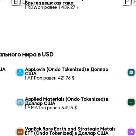
🇧🇩
🇵
Бангладешская така
1 RDWon равен 1 439,27 ৳
ального мира в USD
США
AppLovin (Ondo Tokenized) в Доллар
США
1 APPon равен 421,76 $
Applied Materials (Ondo Tokenized) в
Доллар США
1 AMATon равен 541,15 $
VanEck Rare Earth and Strategic Metals
ETF (Ondo Tokenized) в Доллар США