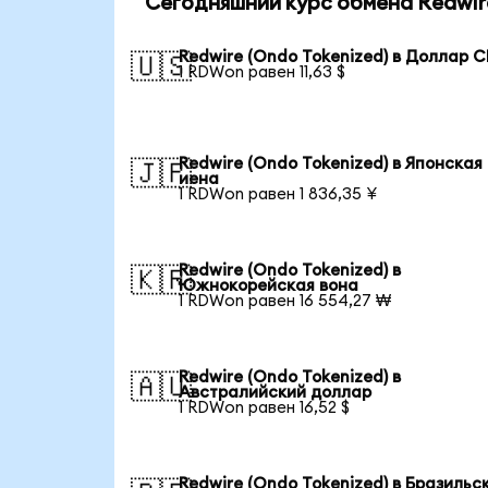
Сегодняшний курс обмена Redwire
Redwire (Ondo Tokenized) в Доллар 
🇺🇸
1 RDWon равен 11,63 $
Redwire (Ondo Tokenized) в Японская
🇯🇵
иена
1 RDWon равен 1 836,35 ¥
Redwire (Ondo Tokenized) в
🇰🇷
Южнокорейская вона
1 RDWon равен 16 554,27 ₩
Redwire (Ondo Tokenized) в
🇦🇺
Австралийский доллар
1 RDWon равен 16,52 $
Redwire (Ondo Tokenized) в Бразильс