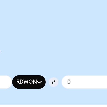
N
RDWON