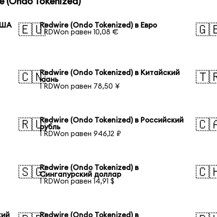
 (Ondo Tokenized)
США
Redwire (Ondo Tokenized) в Евро
🇪🇺
🇬
1 RDWon равен 10,08 €
Redwire (Ondo Tokenized) в Китайский
🇨🇳
🇹
юань
1 RDWon равен 78,50 ¥
Redwire (Ondo Tokenized) в Российский
🇷🇺
🇨
рубль
1 RDWon равен 946,12 ₽
Redwire (Ondo Tokenized) в
🇸🇬
🇨
Сингапурский доллар
1 RDWon равен 14,91 $
кий
Redwire (Ondo Tokenized) в