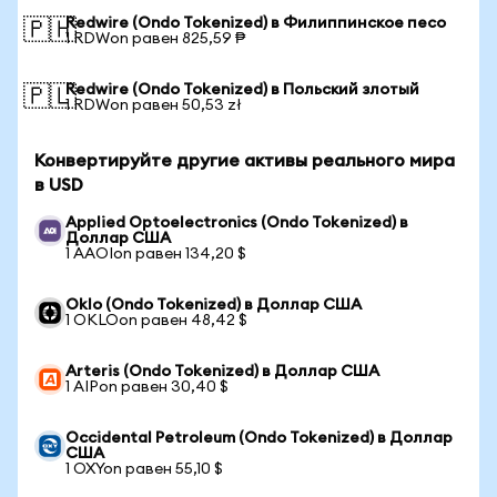
Redwire (Ondo Tokenized) в Филиппинское песо
🇵🇭
1 RDWon равен 825,59 ₱
Redwire (Ondo Tokenized) в Польский злотый
🇵🇱
1 RDWon равен 50,53 zł
Конвертируйте другие активы реального мира
в USD
Applied Optoelectronics (Ondo Tokenized) в
Доллар США
1 AAOIon равен 134,20 $
Oklo (Ondo Tokenized) в Доллар США
1 OKLOon равен 48,42 $
Arteris (Ondo Tokenized) в Доллар США
1 AIPon равен 30,40 $
Occidental Petroleum (Ondo Tokenized) в Доллар
США
1 OXYon равен 55,10 $