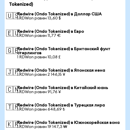
Tokenized)
Redwire (Ondo Tokenized) в Доллар США
🇺🇸
1 RDWon равен 13,60 $
Redwire (Ondo Tokenized) в Евро
🇪🇺
1 RDWon равен 11,77 €
Redwire (Ondo Tokenized) в Британский фунт
🇬🇧
стерлингов
1 RDWon равен 10,08 £
Redwire (Ondo Tokenized) в Японская иена
🇯🇵
1 RDWon равен 2 146,15 ¥
Redwire (Ondo Tokenized) в Китайский юань
🇨🇳
1 RDWon равен 91,76 ¥
Redwire (Ondo Tokenized) в Турецкая лира
🇹🇷
1 RDWon равен 648,69 ₺
Redwire (Ondo Tokenized) в Южнокорейская вона
🇰🇷
1 RDWon равен 19 147,3 ₩