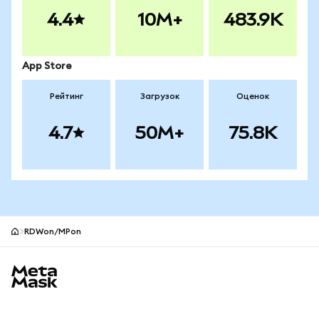
4.4
10M+
483.9K
App Store
Рейтинг
Загрузок
Оценок
4.7
50M+
75.8K
RDWon/MPon
Нижний колонтитул сайта MetaMask