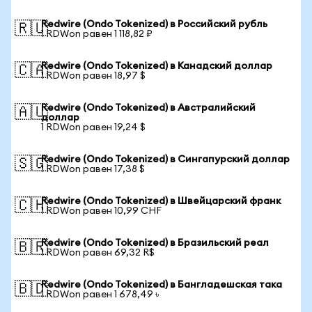
Redwire (Ondo Tokenized) в Российский рубль
🇷🇺
1 RDWon равен 1 118,82 ₽
Redwire (Ondo Tokenized) в Канадский доллар
🇨🇦
1 RDWon равен 18,97 $
Redwire (Ondo Tokenized) в Австралийский
🇦🇺
доллар
1 RDWon равен 19,24 $
Redwire (Ondo Tokenized) в Сингапурский доллар
🇸🇬
1 RDWon равен 17,38 $
Redwire (Ondo Tokenized) в Швейцарский франк
🇨🇭
1 RDWon равен 10,99 CHF
Redwire (Ondo Tokenized) в Бразильский реал
🇧🇷
1 RDWon равен 69,32 R$
Redwire (Ondo Tokenized) в Бангладешская така
🇧🇩
1 RDWon равен 1 678,49 ৳