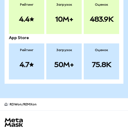
Рейтинг
Загрузок
Оценок
4.4
10M+
483.9K
App Store
Рейтинг
Загрузок
Оценок
4.7
50M+
75.8K
RDWon/REMXon
Нижний колонтитул сайта MetaMask