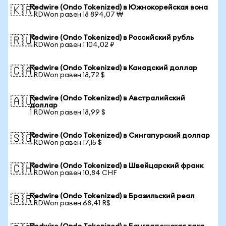
Redwire (Ondo Tokenized) в Южнокорейская вона
🇰🇷
1 RDWon равен 18 894,07 ₩
Redwire (Ondo Tokenized) в Российский рубль
🇷🇺
1 RDWon равен 1 104,02 ₽
Redwire (Ondo Tokenized) в Канадский доллар
🇨🇦
1 RDWon равен 18,72 $
Redwire (Ondo Tokenized) в Австралийский
🇦🇺
доллар
1 RDWon равен 18,99 $
Redwire (Ondo Tokenized) в Сингапурский доллар
🇸🇬
1 RDWon равен 17,15 $
Redwire (Ondo Tokenized) в Швейцарский франк
🇨🇭
1 RDWon равен 10,84 CHF
Redwire (Ondo Tokenized) в Бразильский реал
🇧🇷
1 RDWon равен 68,41 R$