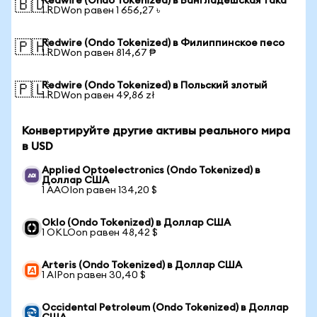
Redwire (Ondo Tokenized) в Бангладешская така
🇧🇩
1 RDWon равен 1 656,27 ৳
Redwire (Ondo Tokenized) в Филиппинское песо
🇵🇭
1 RDWon равен 814,67 ₱
Redwire (Ondo Tokenized) в Польский злотый
🇵🇱
1 RDWon равен 49,86 zł
Конвертируйте другие активы реального мира
в USD
Applied Optoelectronics (Ondo Tokenized) в
Доллар США
1 AAOIon равен 134,20 $
Oklo (Ondo Tokenized) в Доллар США
1 OKLOon равен 48,42 $
Arteris (Ondo Tokenized) в Доллар США
1 AIPon равен 30,40 $
Occidental Petroleum (Ondo Tokenized) в Доллар