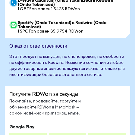
D-Wave Quantum (Ondo Tokenized) в Redwire
(Ondo Tokenized)
1 QBTSon равен 1,5425 RDWon
Spotify (Ondo Tokenized) в Redwire (Ondo
Tokenized)
1 SPOTon равен 35,9754 RDWon
Отказ от ответственности
Этот продукт не выпущен, не спонсирован, не одобрен и
не аффилирован с Redwire. Название компании и любые
другие товарные знаки используются исключительно для
идентификации базового эталонного актива.
Получите RDWon за секунды
Покупайте, продавайте, торгуйте и
обменивайте RDWon в MetaMask —
самом надёжном криптокошельке.
Google Play