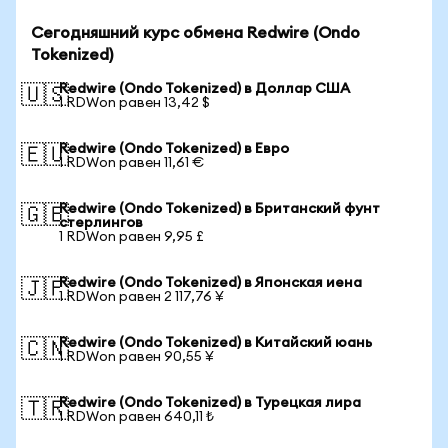
Сегодняшний курс обмена Redwire (Ondo
Tokenized)
Redwire (Ondo Tokenized) в Доллар США
🇺🇸
1 RDWon равен 13,42 $
Redwire (Ondo Tokenized) в Евро
🇪🇺
1 RDWon равен 11,61 €
Redwire (Ondo Tokenized) в Британский фунт
🇬🇧
стерлингов
1 RDWon равен 9,95 £
Redwire (Ondo Tokenized) в Японская иена
🇯🇵
1 RDWon равен 2 117,76 ¥
Redwire (Ondo Tokenized) в Китайский юань
🇨🇳
1 RDWon равен 90,55 ¥
Redwire (Ondo Tokenized) в Турецкая лира
🇹🇷
1 RDWon равен 640,11 ₺