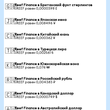
Reef Finance в Британский фунт стерлингов
🇬🇧
1 REEF равен 0,0000398 £
Reef Finance в Японская иена
🇯🇵
1 REEF равен 0,008496 ¥
Reef Finance в Китайский юань
🇨🇳
1 REEF равен 0,000362 ¥
Reef Finance в Турецкая лира
🇹🇷
1 REEF равен 0,002561 ₺
Reef Finance в Южнокорейская вона
🇰🇷
1 REEF равен 0,076 ₩
Reef Finance в Российский рубль
🇷🇺
1 REEF равен 0,004383 ₽
Reef Finance в Канадский доллар
🇨🇦
1 REEF равен 0,0000749 $
Reef Finance в Австралийский доллар