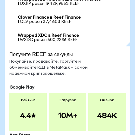
1 UXRP равен 19429,9553 REEF
Clover Finance в Reef Finance
1 CLV равен 37,4603 REEF
Wrapped XDC в Reef Finance
1 WXDC равен 500,2286 REEF
Получите REEF за секунды
Покупайте, продавайте, торгуйте и
обменивайте REEF в MetaMask — самом
надёжном криптокошельке.
Google Play
Рейтинг
Загрузок
Оценок
4.4
10M+
484K