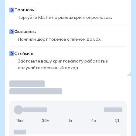
Прогнозы
Торгуйте REEF и на рынках криптопрогнозов.
Фьючерсы
Лонг или шорт токенов с плечом до 50x.
Стейкинг
Заставьте вашу криптовалюту работать и
получайте пассивный доход.
Торговать
15м
30м
1ч
4ч
1Д