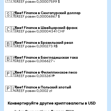
🇦🇺
1 REEF равен 0,00007599 $
Reef Finance в Сингапурский доллар
🇸🇬
1 REEF равен 0,00006867 $
Reef Finance в Швейцарский франк
🇨🇭
1 REEF равен 0,00004341 CHF
Reef Finance в Бразильский реал
🇧🇷
1 REEF равен 0,000273 R$
Reef Finance в Бангладешская така
🇧🇩
1 REEF равен 0,006627 ৳
Reef Finance в Филиппинское песо
🇵🇭
1 REEF равен 0,003261 ₱
Reef Finance в Польский злотый
🇵🇱
1 REEF равен 0,0002 zł
Конвертируйте другие криптовалюты в USD