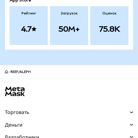
App Store
Рейтинг
Загрузок
Оценок
4.7
50M+
75.8K
REEF/ALEPH
Нижний колонтитул сайта MetaMask
Торговать
Торговля
Деньги
Swaps
Покупайте
Разработчики