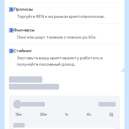
Прогнозы
Торгуйте REN и на рынках криптопрогнозов.
Фьючерсы
Лонг или шорт токенов с плечом до 50x.
Стейкинг
Заставьте вашу криптовалюту работать и
получайте пассивный доход.
Торговать
15м
30м
1ч
4ч
1Д