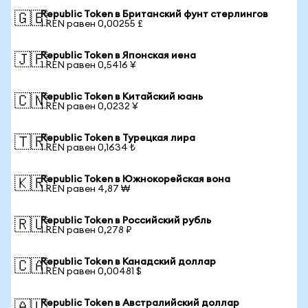
Republic Token в Британский фунт стерлингов
🇬🇧
1 REN равен 0,00255 £
Republic Token в Японская иена
🇯🇵
1 REN равен 0,5416 ¥
Republic Token в Китайский юань
🇨🇳
1 REN равен 0,0232 ¥
Republic Token в Турецкая лира
🇹🇷
1 REN равен 0,1634 ₺
Republic Token в Южнокорейская вона
🇰🇷
1 REN равен 4,87 ₩
Republic Token в Российский рубль
🇷🇺
1 REN равен 0,278 ₽
Republic Token в Канадский доллар
🇨🇦
1 REN равен 0,00481 $
Republic Token в Австралийский доллар