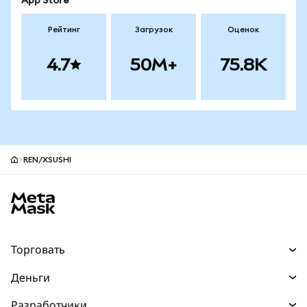
App Store
Рейтинг
Загрузок
Оценок
4.7
50M+
75.8K
REN/XSUSHI
Нижний колонтитул сайта MetaMask
Торговать
Торговля
Деньги
Swaps
Покупайте
Разработчики