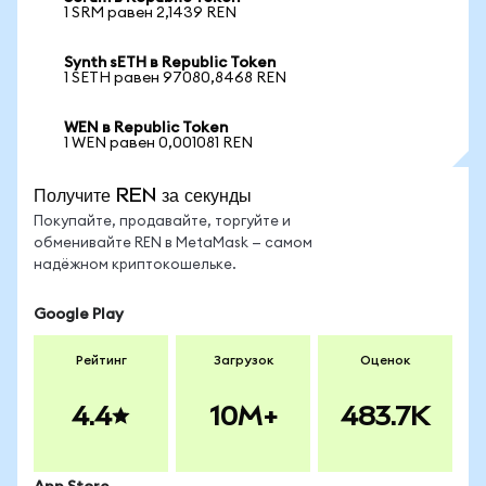
1 SRM равен 2,1439 REN
Synth sETH в Republic Token
1 SETH равен 97080,8468 REN
WEN в Republic Token
1 WEN равен 0,001081 REN
Получите REN за секунды
Покупайте, продавайте, торгуйте и
обменивайте REN в MetaMask — самом
надёжном криптокошельке.
Google Play
Рейтинг
Загрузок
Оценок
4.4
10M+
483.7K