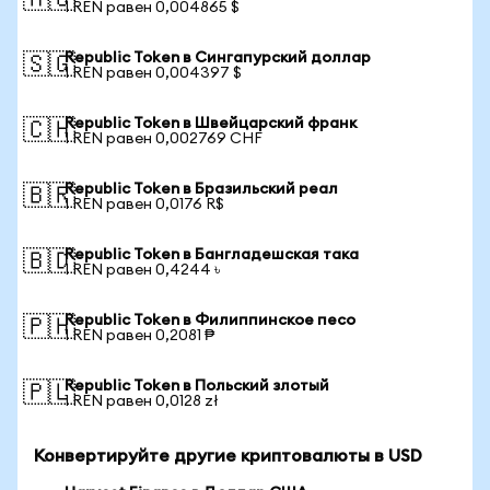
🇦🇺
1 REN равен 0,004865 $
Republic Token в Сингапурский доллар
🇸🇬
1 REN равен 0,004397 $
Republic Token в Швейцарский франк
🇨🇭
1 REN равен 0,002769 CHF
Republic Token в Бразильский реал
🇧🇷
1 REN равен 0,0176 R$
Republic Token в Бангладешская така
🇧🇩
1 REN равен 0,4244 ৳
Republic Token в Филиппинское песо
🇵🇭
1 REN равен 0,2081 ₱
Republic Token в Польский злотый
🇵🇱
1 REN равен 0,0128 zł
Конвертируйте другие криптовалюты в USD