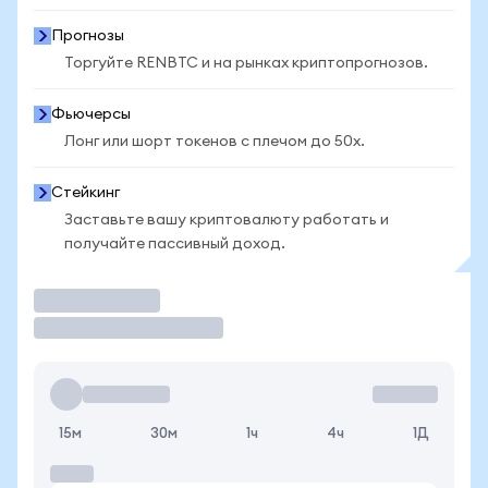
Прогнозы
Торгуйте RENBTC и на рынках криптопрогнозов.
Фьючерсы
Лонг или шорт токенов с плечом до 50x.
Стейкинг
Заставьте вашу криптовалюту работать и
получайте пассивный доход.
Торговать
15м
30м
1ч
4ч
1Д