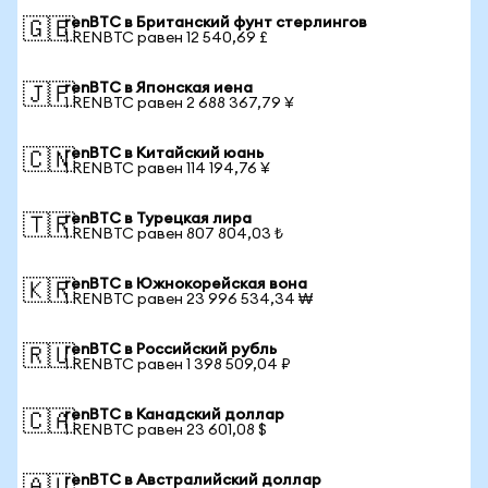
renBTC в Британский фунт стерлингов
🇬🇧
1 RENBTC равен 12 540,69 £
renBTC в Японская иена
🇯🇵
1 RENBTC равен 2 688 367,79 ¥
renBTC в Китайский юань
🇨🇳
1 RENBTC равен 114 194,76 ¥
renBTC в Турецкая лира
🇹🇷
1 RENBTC равен 807 804,03 ₺
renBTC в Южнокорейская вона
🇰🇷
1 RENBTC равен 23 996 534,34 ₩
renBTC в Российский рубль
🇷🇺
1 RENBTC равен 1 398 509,04 ₽
renBTC в Канадский доллар
🇨🇦
1 RENBTC равен 23 601,08 $
renBTC в Австралийский доллар