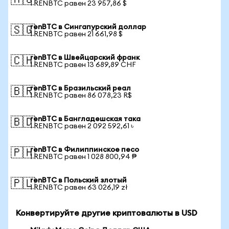
🇦🇺
1 RENBTC равен 23 957,86 $
renBTC в Сингапурский доллар
🇸🇬
1 RENBTC равен 21 661,98 $
renBTC в Швейцарский франк
🇨🇭
1 RENBTC равен 13 689,89 CHF
renBTC в Бразильский реал
🇧🇷
1 RENBTC равен 86 078,23 R$
renBTC в Бангладешская така
🇧🇩
1 RENBTC равен 2 092 592,61 ৳
renBTC в Филиппинское песо
🇵🇭
1 RENBTC равен 1 028 800,94 ₱
renBTC в Польский злотый
🇵🇱
1 RENBTC равен 63 026,19 zł
Конвертируйте другие криптовалюты в USD