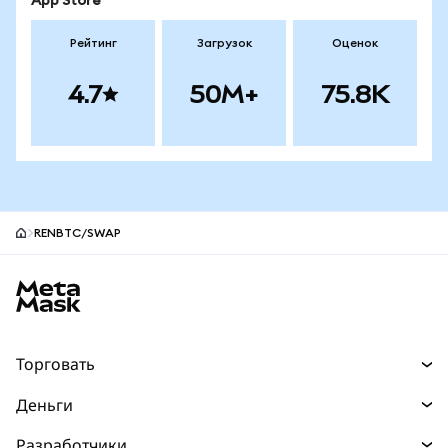
App Store
Рейтинг
Загрузок
Оценок
4.7
50M+
75.8K
RENBTC/SWAP
Нижний колонтитул сайта MetaMask
Торговать
Торговля
Деньги
Swaps
Покупайте
Разработчики