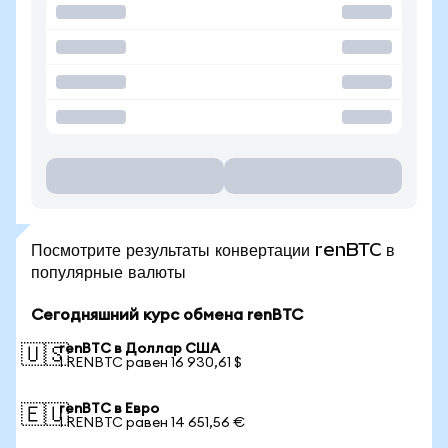
Посмотрите результаты конвертации renBTC в
популярные валюты
Сегодняшний курс обмена renBTC
renBTC в Доллар США
🇺🇸
1 RENBTC равен 16 930,61 $
renBTC в Евро
🇪🇺
1 RENBTC равен 14 651,56 €